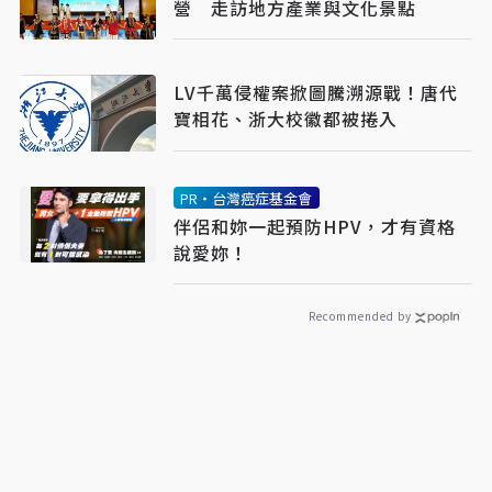
營 走訪地方產業與文化景點
LV千萬侵權案掀圖騰溯源戰！唐代
寶相花、浙大校徽都被捲入
PR・台灣癌症基金會
伴侶和妳一起預防HPV，才有資格
說愛妳！
Recommended by