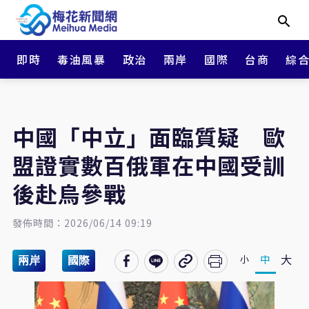
即時
毒油風暴
政治
兩岸
國際
台商
綜
中國「中立」面臨質疑 歐
盟證實數百俄軍在中國受訓
後赴烏參戰
發佈時間：2026/06/14 09:19
大
中
小
兩岸
國際