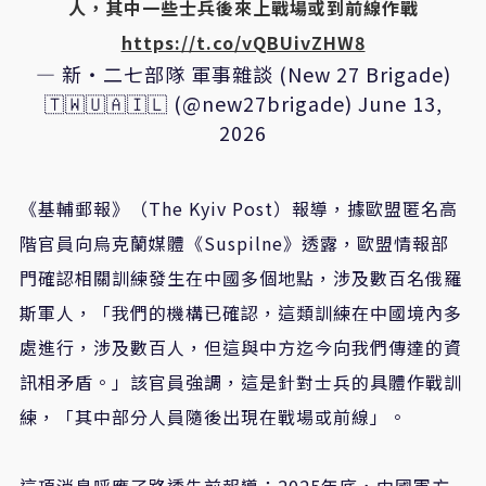
人，其中一些士兵後來上戰場或到前線作戰
https://t.co/vQBUivZHW8
— 新‧二七部隊 軍事雜談 (New 27 Brigade)
🇹🇼🇺🇦🇮🇱 (@new27brigade)
June 13,
2026
《基輔郵報》（The Kyiv Post）報導，據歐盟匿名高
階官員向烏克蘭媒體《Suspilne》透露，歐盟情報部
門確認相關訓練發生在中國多個地點，涉及數百名俄羅
斯軍人，「我們的機構已確認，這類訓練在中國境內多
處進行，涉及數百人，但這與中方迄今向我們傳達的資
訊相矛盾。」該官員強調，這是針對士兵的具體作戰訓
練，「其中部分人員隨後出現在戰場或前線」。
這項消息呼應了路透先前報導：2025年底，中國軍方