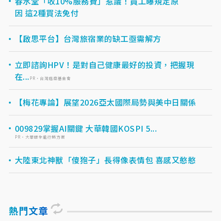
春水堂「收10%服務費」惹議！員工曝規定原
因 這2種買法免付
【啟思平台】台灣旅宿業的缺工亟需解方
立即諮詢HPV！是對自己健康最好的投資，把握現
在...
PR・台灣癌症基金會
【梅花專論】展望2026亞太國際局勢與美中日關係
009829掌握AI關鍵 大華韓國KOSPI 5...
PR・大華銀全能行銷方案
大陸東北神獸「傻狍子」長得像表情包 喜感又憨憨
熱門文章