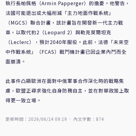
執行長帕佩格（Armin Papperger）的擔憂。他警告，
法國可能退出或大幅削減「主力地面作戰系統」
（MGCS）聯合計畫，該計畫旨在開發新一代主力戰
車，以取代豹2（Leopard 2）與勒克萊爾坦克
（Leclerc），預計2040年服役。此前，法德「未來空
中作戰系統」（FCAS）戰鬥機計畫已因企業內鬥而全
面崩潰。
此事件凸顯歐洲在面對中俄軍事合作深化時的戰略焦
慮，歐盟正尋求強化自身防務自主，並在對華政策上取
得更一致立場。
更新時間：2026/06/14 09:19
內文字數：874