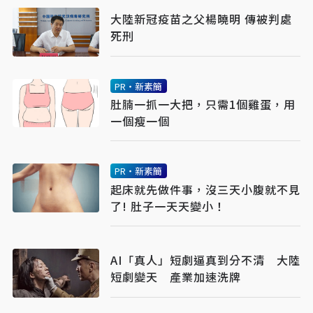
大陸新冠疫苗之父楊曉明 傳被判處
死刑
PR・新素簡
肚腩一抓一大把，只需1個雞蛋，用
一個瘦一個
PR・新素簡
起床就先做件事，沒三天小腹就不見
了! 肚子一天天變小！
AI「真人」短劇逼真到分不清 大陸
短劇變天 產業加速洗牌