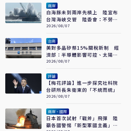
兩岸
白海豚未到兩岸先槓上 陸宣布
台灣海峽交管 陸委會：不勞費
心
2026/08/07
台商
美對多晶矽祭15%關稅新制 經
濟部：半導體影響可控、太陽能
產業衝擊有限
2026/08/07
評論
【梅花評論】進一步探究社科院
台研所長朱衛東的「不統而統」
2026/08/07
兩岸、國際
日本首次試射「戰斧」飛彈 陸
籲各國警惕「新型軍國主義」發