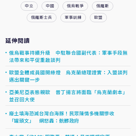
中立
中國
俄烏戰爭
俄羅斯
俄羅斯士兵
軍事訓練
歐盟
延伸閱讀
俄烏戰事持續升級 中駐聯合國副代表：軍事手段無
法帶來和平促重啟談判
歐盟全體成員國開綠燈 烏克蘭總理證實：入盟談判
邁出關鍵一步
亞美尼亞表態親歐 普丁揚言將面臨「烏克蘭劇本」
並召回大使
廢土填海恐滅台灣白海豚！民眾陳情多機關慘收
「罐頭文」 網怒轟：骯髒政府