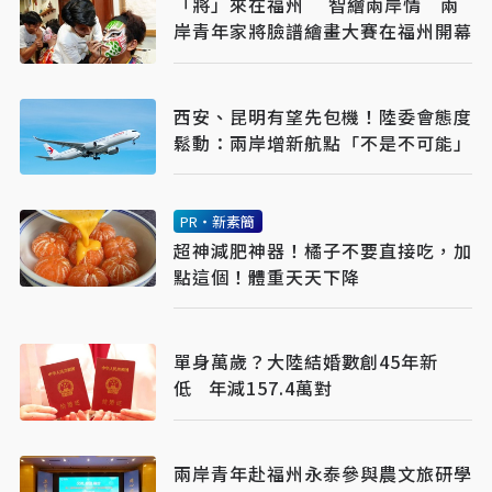
「將」來在福州 智繪兩岸情 兩
岸青年家將臉譜繪畫大賽在福州開幕
西安、昆明有望先包機！陸委會態度
鬆動：兩岸增新航點「不是不可能」
PR・新素簡
超神減肥神器！橘子不要直接吃，加
點這個！體重天天下降
單身萬歲？大陸結婚數創45年新
低 年減157.4萬對
兩岸青年赴福州永泰參與農文旅研學