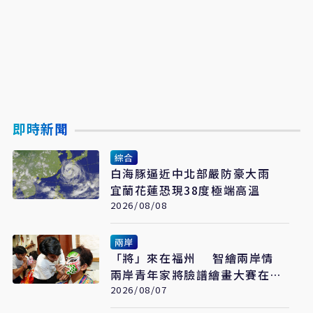
即時新聞
綜合
白海豚逼近中北部嚴防豪大雨
宜蘭花蓮恐現38度極端高溫
2026/08/08
兩岸
「將」來在福州 智繪兩岸情
兩岸青年家將臉譜繪畫大賽在福
州開幕
2026/08/07