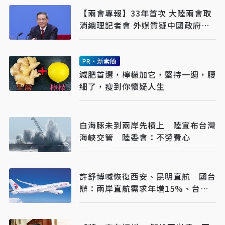
【兩會專報】33年首次 大陸兩會取
消總理記者會 外媒質疑中國政府透
明度
PR・新素簡
減肥首選，檸檬加它，堅持一週，腰
細了，瘦到你懷疑人生
白海豚未到兩岸先槓上 陸宣布台灣
海峽交管 陸委會：不勞費心
許舒博喊恢復西安、昆明直航 國台
辦：兩岸直航需求年增15%、台灣
應盡速取消限制