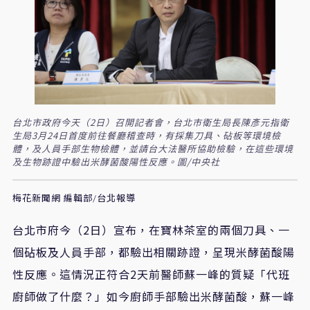
台北市政府今天（2日）召開記者會，台北市衛生局長陳彥元指衛
生局3月24日首度前往餐廳稽查時，有採集刀具、砧板等環境檢
體，及人員手部生物檢體，並請台大法醫所協助檢驗，在這些環境
及生物跡證中驗出米酵菌酸陽性反應。圖/中央社
梅花新聞網 編輯部/台北報導
台北市府今（2日）宣布，在寶林茶室的兩個刀具、一
個砧板及人員手部，都驗出相關跡證，呈現米酵菌酸陽
性反應。這情況正符合2天前醫師蘇一峰的質疑「代班
廚師做了什麼？」如今廚師手部驗出米酵菌酸，蘇一峰