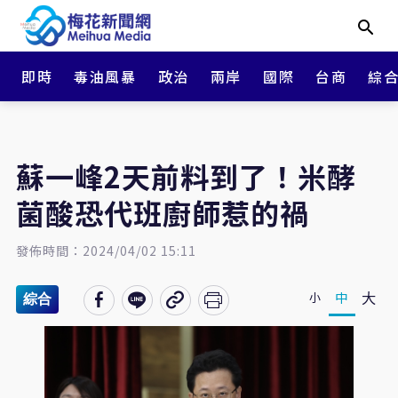
即時
毒油風暴
政治
兩岸
國際
台商
綜
蘇一峰2天前料到了！米酵
菌酸恐代班廚師惹的禍
發佈時間：2024/04/02 15:11
大
中
小
綜合