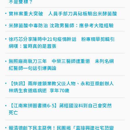
不是雙標？
寶林案重大突破 人員手部刀具砧板驗出米酵菌酸
米酵菌酸中毒防治 沈政男醫師：應參考大陸經驗
​徐巧芯分享陳時中21句疫情幹話 粉專精華剪輯引
網嘆：當時真的是囂張
無照廠商執刀三年 中榮三醫師遭重懲 未列名網
紅醫師一句話引爆輿論
【快訊】兩岸連鎖業教父级人物、永和豆漿創辦人
林炳生食道癌病逝 享年70歲
【江南案拼圖書摘6-5】蔣經國沒料到自己會突然
死亡
賴清德創下民主惡例！民團揭「直接興建社宅恐變