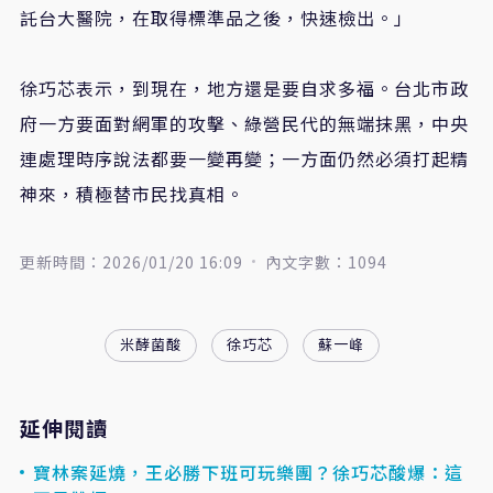
託台大醫院，在取得標準品之後，快速檢出。」
徐巧芯表示，到現在，地方還是要自求多福。台北市政
府一方要面對網軍的攻擊、綠營民代的無端抹黑，中央
連處理時序說法都要一變再變；一方面仍然必須打起精
神來，積極替市民找真相。
更新時間：2026/01/20 16:09
內文字數：1094
米酵菌酸
徐巧芯
蘇一峰
延伸閱讀
寶林案延燒，王必勝下班可玩樂團？徐巧芯酸爆：這