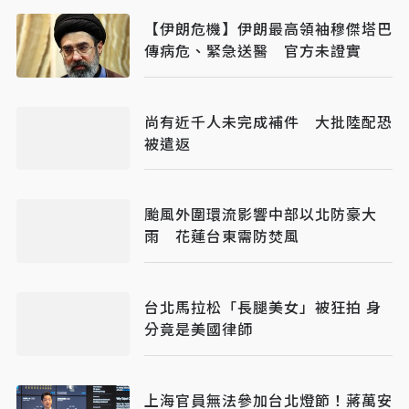
【伊朗危機】伊朗最高領袖穆傑塔巴
傳病危、緊急送醫 官方未證實
尚有近千人未完成補件 大批陸配恐
被遣返
颱風外圍環流影響中部以北防豪大
雨 花蓮台東需防焚風
台北馬拉松「長腿美女」被狂拍 身
分竟是美國律師
上海官員無法參加台北燈節！蔣萬安