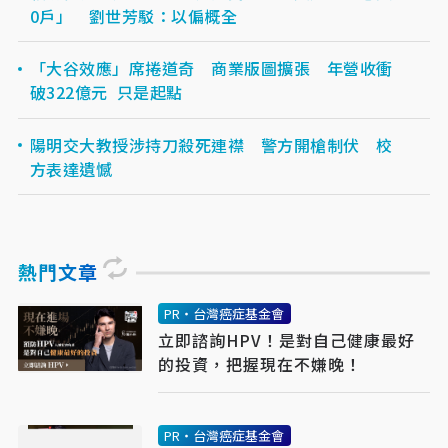
0戶」 劉世芳駁：以偏概全
「大谷效應」席捲道奇 商業版圖擴張 年營收衝
破322億元 只是起點
陽明交大教授涉持刀殺死連襟 警方開槍制伏 校
方表達遺憾
熱門文章
PR・台灣癌症基金會
立即諮詢HPV！是對自己健康最好
的投資，把握現在不嫌晚！
PR・台灣癌症基金會