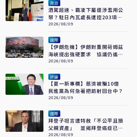
政治
酒駕超速、霸凌下屬還涉濫用公
帑？駐日內瓦處長遭控203項爭
議 外交部啟動調查
2026/08/09
國際
【伊朗危機】伊朗對重開荷姆茲
海峽提出強硬要求 協議仍遙不
可及
2026/08/09
評論
【夏一新專欄】慈濟被騙10億
民進黨為何急著把箭射回台中？
2026/08/09
國際
拜登子坦言遭特赦「不公平且損
父親資產」 並揭拜登癌症已擴
散至骨骼
2026/08/09