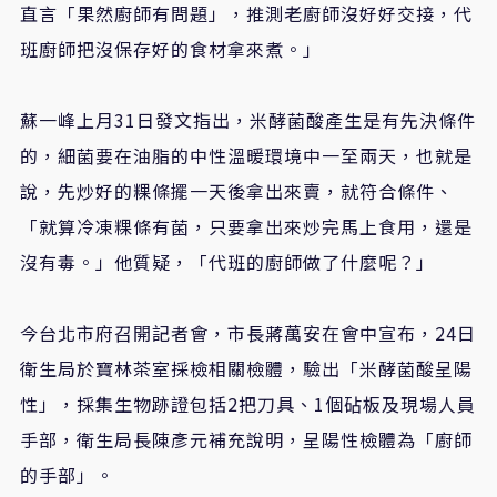
直言「果然廚師有問題」，推測老廚師沒好好交接，代
班廚師把沒保存好的食材拿來煮。」
蘇一峰上月31日發文指出，米酵菌酸產生是有先決條件
的，細菌要在油脂的中性溫暖環境中一至兩天，也就是
說，先炒好的粿條擺一天後拿出來賣，就符合條件、
「就算冷凍粿條有菌，只要拿出來炒完馬上食用，還是
沒有毒。」他質疑，「代班的廚師做了什麼呢？」
今台北市府召開記者會，市長蔣萬安在會中宣布，24日
衛生局於寶林茶室採檢相關檢體，驗出「米酵菌酸呈陽
性」，採集生物跡證包括2把刀具、1個砧板及現場人員
手部，衛生局長陳彥元補充說明，呈陽性檢體為「廚師
的手部」。