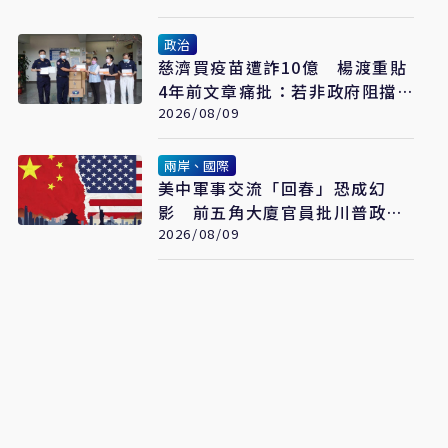
政治
慈濟買疫苗遭詐10億 楊渡重貼
4年前文章痛批：若非政府阻擋
會這樣嗎？
2026/08/09
兩岸、國際
美中軍事交流「回春」恐成幻
影 前五角大廈官員批川普政府
宣傳大於實質
2026/08/09