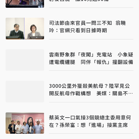
司法節由來官員一問三不知 翁曉
玲：官網只看到日據時期
雲南野象群「夜闖」充電站 小象疑
遭電纜纏腿 同伴「報仇」撞翻設備
3000公里外獵殺美航母？陸罕見公
開反航母作戰構想 美媒：關島不再
安全
蔡英文一口氣接3個競總主委用意何
在？孫榮富：想「進場」接黨主席