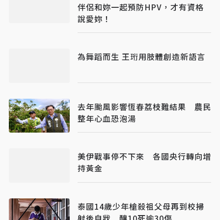
伴侶和妳一起預防HPV，才有資格
說愛妳！
為舞蹈而生 王珩用肢體創造新語言
去年颱風影響恆春荔枝難結果 農民
整年心血恐泡湯
美伊戰事停不下來 各國央行轉向增
持黃金
泰國14歲少年槍殺祖父母再到校掃
射後自戕 釀10死逾30傷