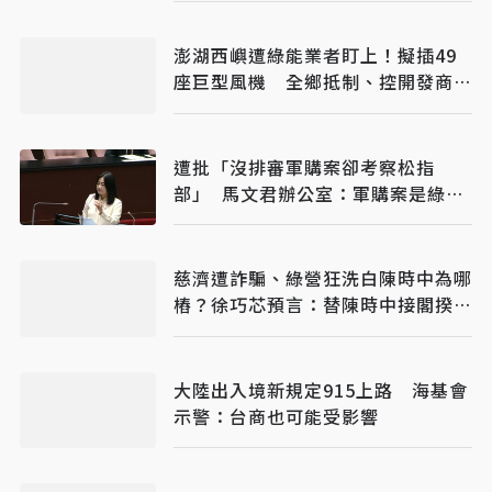
澎湖西嶼遭綠能業者盯上！擬插49
座巨型風機 全鄉抵制、控開發商打
消耗戰
遭批「沒排審軍購案卻考察松指
部」 馬文君辦公室：軍購案是綠委
排審
慈濟遭詐騙、綠營狂洗白陳時中為哪
樁？徐巧芯預言：替陳時中接閣揆鋪
路
大陸出入境新規定915上路 海基會
示警：台商也可能受影響