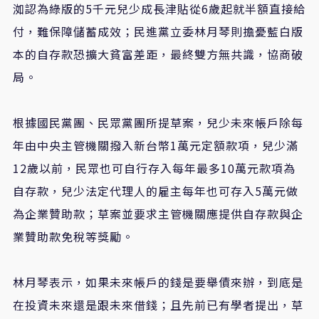
洳認為
綠
版的
5
千元兒少成長津貼從
6
歲起就半額直接給
付，難保障儲蓄成效；民進黨立委林月琴則擔憂藍白版
本的自存款恐擴大貧富差距
，
最終雙方無共識，協商破
局。
根據國民黨團、民眾黨團所提草案，兒少未來帳戶除每
年由中央主管機關撥入新台幣
1
萬元定額款項，兒少滿
12
歲以前，民眾也可自行存入每年最多
10
萬元款項為
自存款，兒少法定代理人的雇主每年也可存入
5
萬元做
為企業贊助款
；
草案並要求主管機關應提供自存款與企
業贊助款免稅等獎勵。
林月琴表示，如果未來帳戶的錢是要舉債來辦，到底是
在投資未來還是跟未來借錢；且先前已有學者提出，草