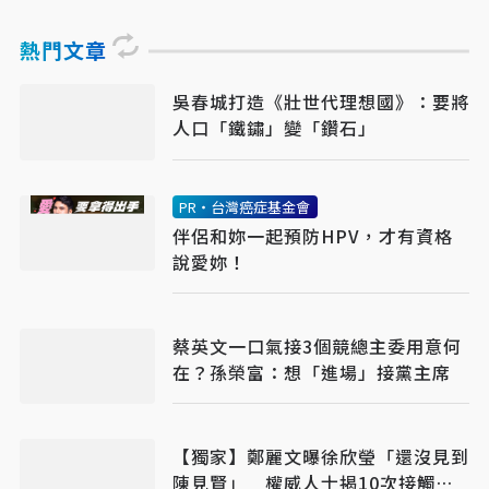
熱門文章
吳春城打造《壯世代理想國》：要將
人口「鐵鏽」變「鑽石」
PR・台灣癌症基金會
伴侶和妳一起預防HPV，才有資格
說愛妳！
蔡英文一口氣接3個競總主委用意何
在？孫榮富：想「進場」接黨主席
【獨家】鄭麗文曝徐欣瑩「還沒見到
陳見賢」 權威人士揭10次接觸未