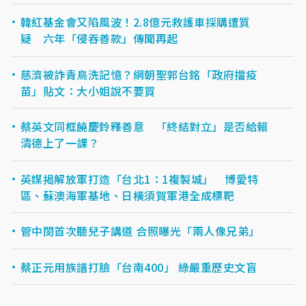
韓紅基金會又陷風波！2.8億元救護車採購遭質
疑 六年「侵吞善款」傳聞再起
慈濟被詐青鳥洗記憶？網朝聖郭台銘「政府擋疫
苗」貼文：大小姐說不要買
蔡英文同框饒慶鈴釋善意 「終結對立」是否給賴
清德上了一課？
英媒揭解放軍打造「台北1：1複製城」 博愛特
區、蘇澳海軍基地、日橫須賀軍港全成標靶
管中閔首次聽兒子講道 合照曝光「兩人像兄弟」
蔡正元用族譜打臉「台南400」 綠嚴重歷史文盲