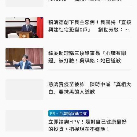
果：整合最後一哩路
賴清德創下民主惡例！民團揭「直接
興建社宅恐變0戶」 劉世芳駁：以
偏概全
綠委助理稱三峽肇事翁「心臟有問
題」被打臉！吳琪銘：她已道歉
慈濟買疫苗被詐 陳時中喊「真相大
白」要抹黑的人道歉
PR・台灣癌症基金會
立即諮詢HPV！是對自己健康最好
的投資，把握現在不嫌晚！