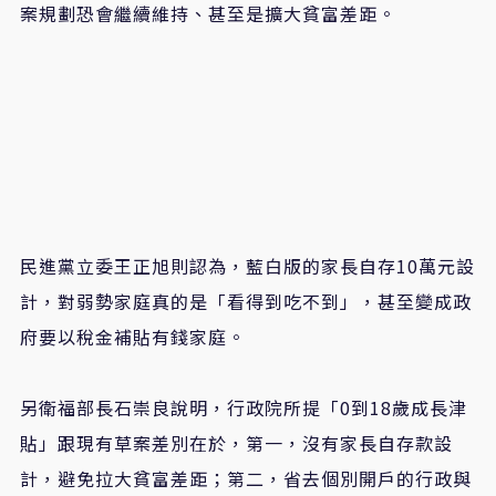
案規劃恐會繼續維持、甚至是擴大貧富差距。
民進黨立委王正旭則認為，藍白版的家長自存
10
萬元設
計，對弱勢家庭真的是「看得到吃不到」，甚至變成政
府要以稅金補貼有錢家庭。
另衛福部長石崇良說明，行政院所提「
0
到
18
歲成長津
貼」跟現有草案差別在於，第一，沒有家長自存款設
計，避免拉大貧富差距；第二，省去個別開戶的行政與