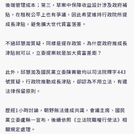
後端管理成本；第三，草案中保障收益設計涉及政府補
貼，在租稅公平上也有爭議，因此希望維持行政院所提
成長津貼，避免擴大世代貧富落差。
不過邱慧洳質疑，同樣是提存政策，為什麼政府推成長
津貼就可以，立委提案就是加大貧富差距？
此外，邱慧洳及國民黨立委陳菁徽均以司法院釋字
443
號質疑，行政院推動成長津貼，卻認為不用立法，有違
法律保留原則。
歷經
1
小時討論，朝野無法達成共識，會議主席、國民
黨立委盧縣一宣布，後續依照
《
立法院職權行使法
》
相
關規定處理。