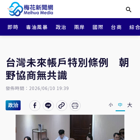
即時
毒油風暴
政治
兩岸
國際
台商
綜
台灣未來帳戶特別條例 朝
野協商無共識
發佈時間：2026/06/10 19:39
大
中
小
政治