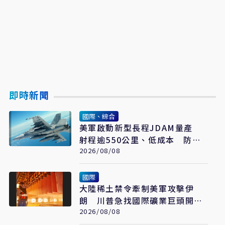
即時新聞
國際、綜合
美軍啟動新型長程JDAM量產
射程逾550公里、低成本 防區
外打擊新利器
2026/08/08
國際
大陸稀土禁令牽制美軍攻擊伊
朗 川普急找國際礦業巨頭開會
反制
2026/08/08