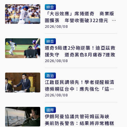
綜合
「大谷效應」席捲道奇 商業版
圖擴張 年營收衝破322億元 只
是起點
2026/08/08
綜合
道奇9局遭2分砲逆襲！迪亞茲救
援失守 道奇黑色8月痛吞7連敗
2026/08/08
政治
江啟臣民調領先！學者提醒賴清
德頻親征台中：應先強化「這部
分」
2026/08/08
國際
伊朗阿曼協議共管荷姆茲海峽
美前防長警告：結果將非常糟糕