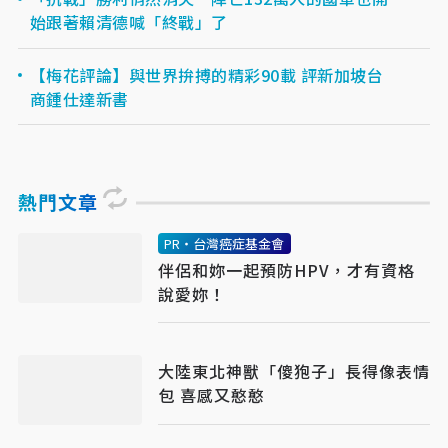
始跟著賴清德喊「終戰」了
【梅花評論】與世界拚搏的精彩90載 評新加坡台
商鍾仕達新書
熱門文章
PR・台灣癌症基金會
伴侶和妳一起預防HPV，才有資格
說愛妳！
大陸東北神獸「傻狍子」長得像表情
包 喜感又憨憨