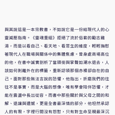
與其說這是一本宗教書，不如說它是一份給現代人的心
靈減壓指南。《靈魂重組》拒絕了流於俗套的勵志雞
湯，而是以看自己、看天地、看眾生的維度，輕輕撫慰
著現代人在職場與關係中的集體焦慮。曾身處商場高位
的他，在書中誠實剖析了當頭銜與掌聲如潮水退去，人
該如何剝離外在的標籤，重新認領那個赤裸卻自在的自
己。面對那些無法言說的恐懼，他指出，折磨我們的往
往不是事實，而是大腦的想像，唯有學會陪伴恐懼，才
能在震盪中長出從容。而書中那些關於與父母之間的和
解、退讓與遺憾，更是全書最深情的部分，他坦然承認
人的有限，字裡行間沒有怨懟，只有對生命至親最深沉