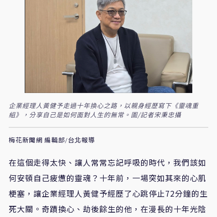
企業經理人黃健予走過十年換心之路，以親身經歷寫下《靈魂重
組》，分享自己是如何面對人生的無常。圖/記者宋秉忠攝
梅花新聞網 編輯部/台北報導
在這個走得太快、讓人常常忘記呼吸的時代，我們該如
何安頓自己疲憊的靈魂？十年前，一場突如其來的心肌
梗塞，讓企業經理人黃健予經歷了心跳停止72分鐘的生
死大關。奇蹟換心、劫後餘生的他，在漫長的十年光陰