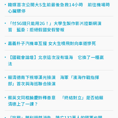
韓媒首次公開大S生前最後急救14小時 前往機場時
心臟驟停
「付5G錢只能用2G！」大學生製作影片控斷網演
習 藍委：拒絕假國安假警報
嘉義朴子汽機車互撞 女大生噴飛對向車道慘死
【國戰會論壇】北京這次沒有填海 它換了一種贏
法
賴清德南下視導漢光操演 海軍「濱海作戰指揮
部」首次與海巡聯合操演
蔡英文同框饒慶鈴釋善意 「終結對立」是否給賴
清德上了一課？
「抗戰」勝利悄然消失 陣亡132萬人的國軍也開