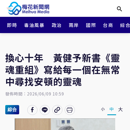
即時
毒油風暴
政治
兩岸
國際
台商
綜
換心十年 黃健予新書《靈
魂重組》寫給每一個在無常
中尋找安頓的靈魂
發佈時間：2026/06/09 10:59
大
中
小
綜合