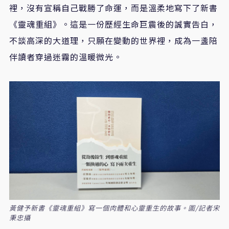
裡，沒有宣稱自己戰勝了命運，而是溫柔地寫下了新書
《靈魂重組》。這是一份歷經生命巨震後的誠實告白，
不談高深的大道理，只願在變動的世界裡，成為一盞陪
伴讀者穿過迷霧的溫暖微光。
黃健予新書《靈魂重組》寫一個肉體和心靈重生的故事。圖/記者宋
秉忠攝