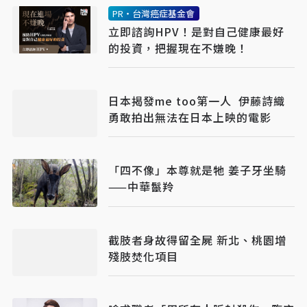
PR・台灣癌症基金會
立即諮詢HPV！是對自己健康最好
的投資，把握現在不嫌晚！
日本揭發me too第一人 伊藤詩織
勇敢拍出無法在日本上映的電影
「四不像」本尊就是牠 姜子牙坐騎
——中華鬣羚
截肢者身故得留全屍 新北、桃園增
殘肢焚化項目