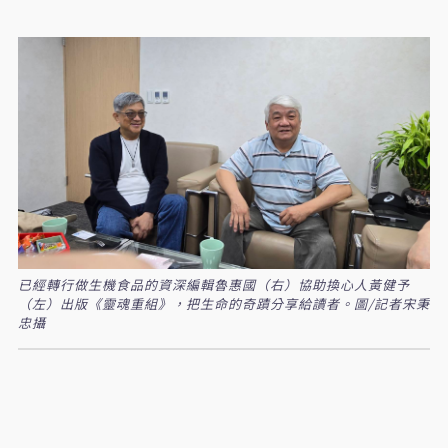
已經轉行做生機食品的資深編輯魯惠國（右）協助換心人黃健予
（左）出版《靈魂重組》，把生命的奇蹟分享給讀者。圖/記者宋秉
忠攝