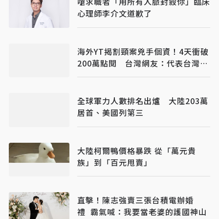
嗆求職者「用所有人脈封殺你」臨床
心理師李介文道歉了
海外YT揭割頸案兇手個資！4天衝破
200萬點閱 台灣網友：代表台灣司
法多令人失望
全球軍力人數排名出爐 大陸203萬
居首、美國列第三
大陸柯爾鴨價格暴跌 從「萬元貴
族」到「百元甩賣」
直擊！陳志強賣三張台積電辦婚
禮 霸氣喊：我要當老婆的護國神山