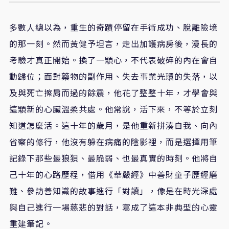
多數人總以為，重生的奇蹟停留在手術成功、脫離險境
的那一刻。然而黃健予坦言，走出加護病房後，漫長的
考驗才真正開始。換了一顆心，不代表破碎的內在會自
動歸位；面對藥物的副作用、失去事業光環的失落，以
及與死亡擦肩而過的餘震，他花了整整十年，才學會與
這顆新的心臟溫柔共處。他常說，活下來，不等於立刻
知道怎麼活。這十年的歲月，是他重新拼湊自我、向內
省察的修行，他沒有躲在病痛的陰影裡，而是選擇用筆
記錄下那些最狼狽、最脆弱、也最真實的時刻。他將自
己十年的心路歷程，借用《華嚴經》中善財童子歷經磨
難、參訪善知識的故事進行「對讀」，像是在時光深處
與自己進行一場慈悲的對話，寫成了這本非典型的心靈
重建筆記。