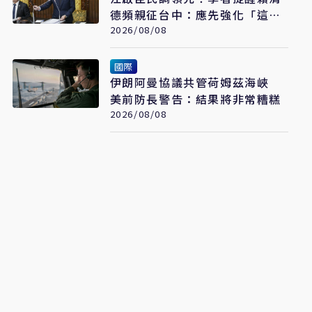
德頻親征台中：應先強化「這部
分」
2026/08/08
國際
伊朗阿曼協議共管荷姆茲海峽
美前防長警告：結果將非常糟糕
2026/08/08