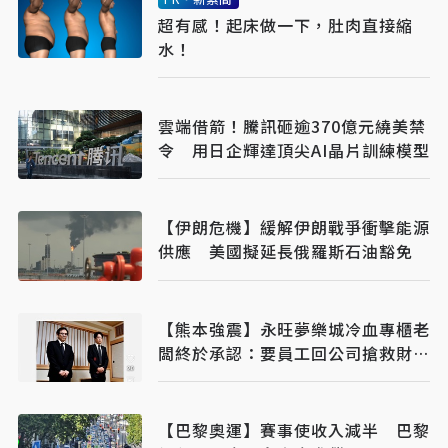
超有感！起床做一下，肚肉直接縮
水！
雲端借箭！騰訊砸逾370億元繞美禁
令 用日企輝達頂尖AI晶片訓練模型
【伊朗危機】緩解伊朗戰爭衝擊能源
供應 美國擬延長俄羅斯石油豁免
【熊本強震】永旺夢樂城冷血專櫃老
闆終於承認：要員工回公司搶救財務
才導致死亡
【巴黎奧運】賽事使收入減半 巴黎