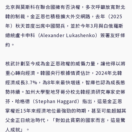
北京與莫斯科在聯合國擁有否決權，多次呼籲放寬對北
韓的制裁。金正恩也積極擴大外交網路，去年（2025
年）秋天首度出席中國閱兵，並於今年3月與白俄羅斯
總統盧卡申科（Alexander Lukashenko）簽署友好條
約。
核武計劃至今成為金正恩政權的威懾力量，讓他得以將
重心轉向經濟。韓國央行根據情資估計，2024年北韓
經濟成長3.7%，為8年來最快增速，智庫也認為成長態
勢持續。加州大學聖地牙哥分校北韓經濟研究專家史蒂
芬·哈格德（Stephan Haggard）指出，這是金正恩
掌權近15年來經濟地位最強勁的時期，甚至可能超越其
父金正日統治時代，「對如此貧窮的國家而言，這是驚
人成就」。