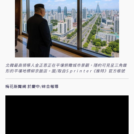
北韓最高領導人金正恩正在平壤俯瞰城市景觀，隱約可見呈三角錐
形的平壤地標柳京飯店。圖/取自S p r i n t e r《推特》官方帳號
梅花新聞網 於慶中/綜合報導