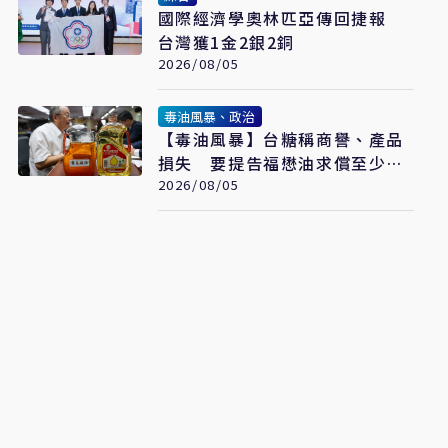
國際經濟學奧林匹亞傳回捷報
台灣獲1金2銀2銅
2026/08/05
毒油風暴、政治
【毒油風暴】台糖稱商譽、產品
損失 要提告福懋油求償至少
2.43億元
2026/08/05