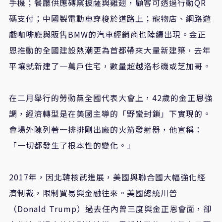
手機；餐廳供應磚窯披薩與雞翅，顧客可透過行動QR
碼支付；中國製電動車穿梭於道路上；寵物店、網路遊
戲咖啡廳與販售BMW的汽車經銷商也陸續出現。金正
恩推動的全國建設熱潮更為首都帶來大量新建築，去年
平壤就新建了一萬戶住宅，數量超越洛杉磯或芝加哥。
在二月舉行的勞動黨全國代表大會上，42歲的金正恩強
調，經濟轉型是在美國主導的「野蠻封鎖」下實現的。
會場外陳列著一排排剛出廠的火箭發射器，他宣稱：
「一切都發生了根本性的變化。」
2017年，因北韓核武進展，美國與聯合國大幅強化經
濟制裁，限制貿易與金融往來。美國總統川普
（Donald Trump）過去任內曾三度與金正恩會面，卻