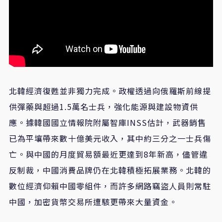
北韓經濟復甦並非獨力完成。政權透過向俄羅斯前線提
供彈藥與超過1.5萬名士兵，強化能源與建設物資供
應。據韓國國立情報院附屬智庫INSS估計，武器銷售
已為平壤帶來數十億美元收入，其中約三分之一士兵傷
亡。與中國的月度貿易額最近更達到8年新高，儘管違
反制裁，中國消費品牌仍在北韓積極拓展業務。北韓的
數位經濟仰賴中國零組件，而許多網路竊盜人員則常駐
中國，加密貨幣交易所遭駭更帶來大量資金。