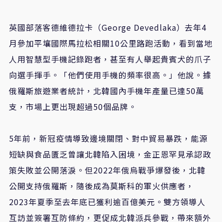
英國部落客德維德拉卡（George Devedlaka）去年4
月參加平壤國際馬拉松相關10公里路跑活動，看到當地
人用智慧型手機記錄跑者，甚至有人舉起貴賓犬的爪子
向選手揮手。「他們使用手機的頻率很高。」他說。據
俄羅斯旅遊業者統計，北韓國內手機年產量已達50萬
支，市場上更出現超過50個品牌。
5年前，新冠疫情導致邊境關閉、對中貿易暴跌，能源
短缺與食品匱乏曾讓北韓陷入困境，金正恩罕見承認政
策失敗並公開落淚。但2022年俄烏戰爭爆發後，北韓
公開支持俄羅斯，隨後成為莫斯科的軍火供應者，
2023年夏季至去年底已獲利逾百億美元。雙方領導人
互訪並簽署互防條約，更促成北韓派兵參戰，帶來額外