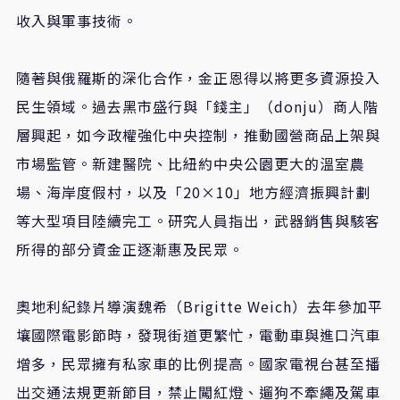
收入與軍事技術。
隨著與俄羅斯的深化合作，金正恩得以將更多資源投入
民生領域。過去黑市盛行與「錢主」（donju）商人階
層興起，如今政權強化中央控制，推動國營商品上架與
市場監管。新建醫院、比紐約中央公園更大的溫室農
場、海岸度假村，以及「20×10」地方經濟振興計劃
等大型項目陸續完工。研究人員指出，武器銷售與駭客
所得的部分資金正逐漸惠及民眾。
奧地利紀錄片導演魏希（Brigitte Weich）去年參加平
壤國際電影節時，發現街道更繁忙，電動車與進口汽車
增多，民眾擁有私家車的比例提高。國家電視台甚至播
出交通法規更新節目，禁止闖紅燈、遛狗不牽繩及駕車