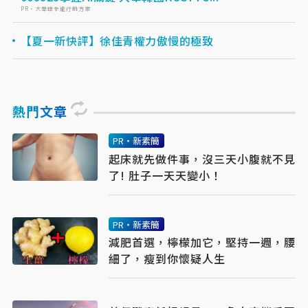
PR・大華銀全能行銷方案
【夏一新快評】徐佳青權力傲慢的極致
熱門文章
PR・新素簡
起床就先做件事，沒三天小腹就不見
了! 肚子一天天變小！
PR・新素簡
減肥首選，檸檬加它，堅持一週，腰
細了，瘦到你懷疑人生