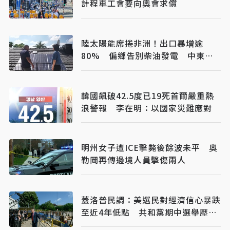
計程車工會要向奧會求償
陸太陽能席捲非洲！出口暴增逾
80% 偏鄉告別柴油發電 中東油
價震盪衝擊也降低
韓國飆破42.5度已19死首爾嚴重熱
浪警報 李在明：以國家災難應對
明州女子遭ICE擊斃後餘波未平 奧
勒岡再傳邊境人員擊傷兩人
蓋洛普民調：美選民對經濟信心暴跌
至近4年低點 共和黨期中選舉壓力
升高