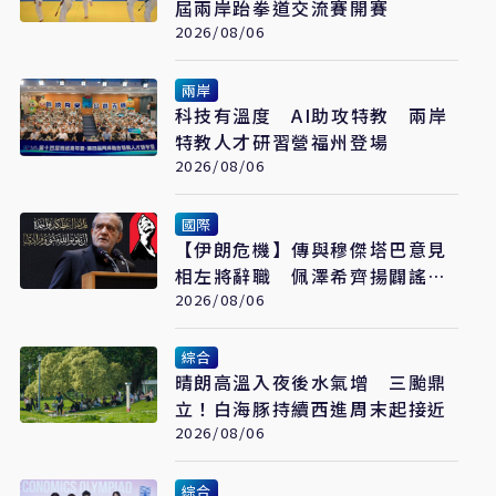
屆兩岸跆拳道交流賽開賽
2026/08/06
兩岸
科技有溫度 AI助攻特教 兩岸
特教人才研習營福州登場
2026/08/06
國際
【伊朗危機】傳與穆傑塔巴意見
相左將辭職 佩澤希齊揚闢謠堅
稱會繼續總統職務
2026/08/06
綜合
晴朗高溫入夜後水氣增 三颱鼎
立！白海豚持續西進周末起接近
2026/08/06
綜合