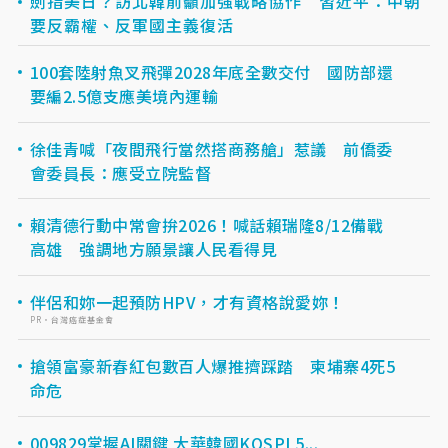
劍指美日？訪北韓前籲加強戰略協作 習近平：中朝
要反霸權、反軍國主義復活
100套陸射魚叉飛彈2028年底全數交付 國防部還
要編2.5億支應美境內運輸
徐佳青喊「夜間飛行當然搭商務艙」惹議 前僑委
會委員長：應受立院監督
賴清德行動中常會拚2026！喊話賴瑞隆8/12備戰
高雄 強調地方願景讓人民看得見
伴侶和妳一起預防HPV，才有資格說愛妳！
PR・台灣癌症基金會
搶領富豪新春紅包數百人爆推擠踩踏 柬埔寨4死5
命危
009829掌握AI關鍵 大華韓國KOSPI 5...