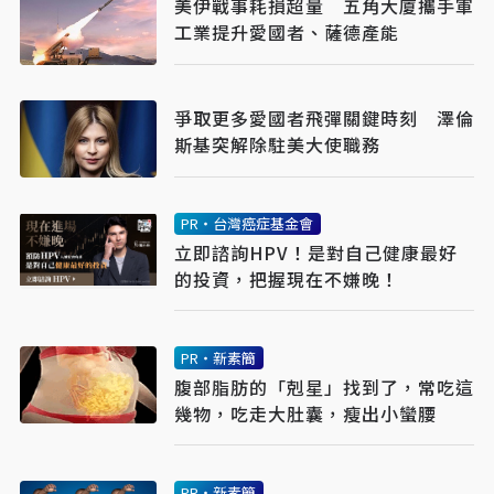
美伊戰事耗損超量 五角大廈攜手軍
工業提升愛國者、薩德產能
爭取更多愛國者飛彈關鍵時刻 澤倫
斯基突解除駐美大使職務
PR・台灣癌症基金會
立即諮詢HPV！是對自己健康最好
的投資，把握現在不嫌晚！
PR・新素簡
腹部脂肪的「剋星」找到了，常吃這
幾物，吃走大肚囊，瘦出小蠻腰
PR・新素簡