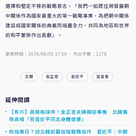
選擇和堅定不移的戰略意志，「我們一如既往將發展朝
中關係作為國家最重大的第一戰略事業，為把朝中關係
建設成國家關係的典範而竭盡全力，共同為地區和世界
的和平繁榮作出貢獻」。
更新時間：2026/08/05 17:50
內文字數：1278
北韓
金正恩
習近平
習金會
延伸閱讀
【有片】高規格接待！金正恩夫婦親迎專機 北韓儀
隊高喊「祝習近平同志身體健康」
劍指美日？訪北韓前籲加強戰略協作 習近平：中朝