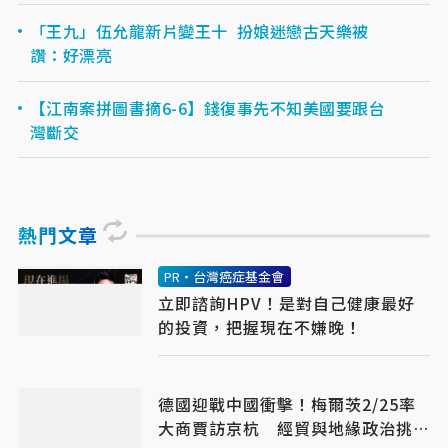
「王九」伍允龍新片變王十 扮娘迷戀古天樂被
讚：好漂亮
【江南案拼圖書摘6-6】錢復事先不知美國要跟台
灣斷交
熱門文章
PR・台灣癌症基金會
立即諮詢HPV！是對自己健康最好
的投資，把握現在不嫌晚！
德國迎戰中國衝擊！梅爾茨2/25率
大商賈訪京杭 經貿與地緣政治挑戰