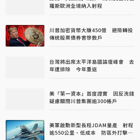
羅斯歐洲全境納入射程
川普加密貨幣大賺450億 避險轉投
傳統股票債券害慘散戶
台灣將出席太平洋島國論壇峰會 去
年遭排除 今年重返
美「第一資本」首度證實 因反洗錢
疑慮關閉川普集團逾300帳戶
美軍啟動新型長程JDAM量產 射程
逾550公里、低成本 防區外打擊新