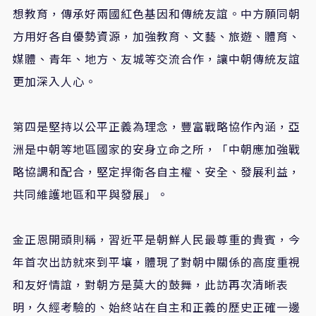
想教育，傳承好兩國紅色基因和傳統友誼。中方願同朝
方用好各自優勢資源，加強教育、文藝、旅遊、體育、
媒體、青年、地方、友城等交流合作，讓中朝傳統友誼
更加深入人心。
第四是堅持以公平正義為理念，豐富戰略協作內涵，亞
洲是中朝等地區國家的安身立命之所，「中朝應加強戰
略協調和配合，堅定捍衛各自主權、安全、發展利益，
共同維護地區和平與發展」。
金正恩開頭則稱，習近平是朝鮮人民最尊重的貴賓，今
年首次出訪就來到平壤，體現了對朝中關係的高度重視
和友好情誼，對朝方是莫大的鼓舞，此訪再次清晰表
明，久經考驗的、始終站在自主和正義的歷史正確一邊