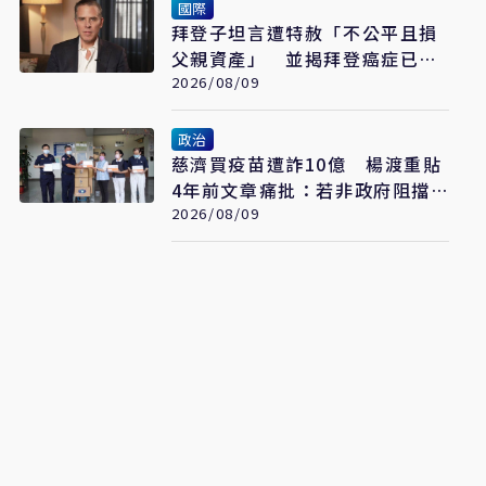
國際
拜登子坦言遭特赦「不公平且損
父親資產」 並揭拜登癌症已擴
散至骨骼
2026/08/09
政治
慈濟買疫苗遭詐10億 楊渡重貼
4年前文章痛批：若非政府阻擋
會這樣嗎？
2026/08/09