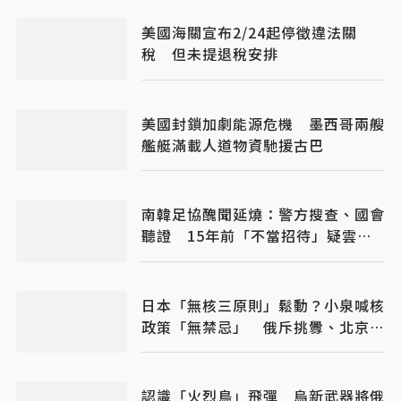
美國海關宣布2/24起停徵違法關
稅 但未提退稅安排
美國封鎖加劇能源危機 墨西哥兩艘
艦艇滿載人道物資馳援古巴
南韓足協醜聞延燒：警方搜查、國會
聽證 15年前「不當招待」疑雲重
見天日
日本「無核三原則」鬆動？小泉喊核
政策「無禁忌」 俄斥挑釁、北京早
警戒
認識「火烈鳥」飛彈 烏新武器將俄