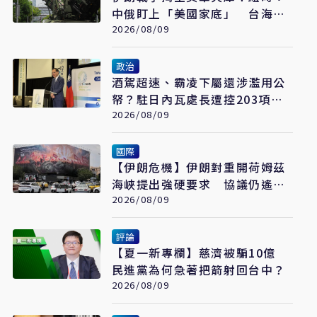
中俄盯上「美國家底」 台海戰
力恐成最大受害者
2026/08/09
政治
酒駕超速、霸凌下屬還涉濫用公
帑？駐日內瓦處長遭控203項爭
議 外交部啟動調查
2026/08/09
國際
【伊朗危機】伊朗對重開荷姆茲
海峽提出強硬要求 協議仍遙不
可及
2026/08/09
評論
【夏一新專欄】慈濟被騙10億
民進黨為何急著把箭射回台中？
2026/08/09