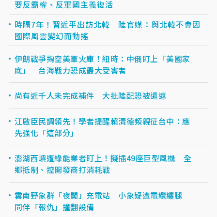
要反霸權、反軍國主義復活
時隔7年！習近平出訪北韓 陸官媒：與北韓不會因
國際風雲變幻而動搖
伊朗戰爭掏空美軍火庫！紐時：中俄盯上「美國家
底」 台海戰力恐成最大受害者
尚有近千人未完成補件 大批陸配恐被遣返
江啟臣民調領先！學者提醒賴清德頻親征台中：應
先強化「這部分」
澎湖西嶼遭綠能業者盯上！擬插49座巨型風機 全
鄉抵制、控開發商打消耗戰
雲南野象群「夜闖」充電站 小象疑遭電纜纏腿
同伴「報仇」撞翻設備