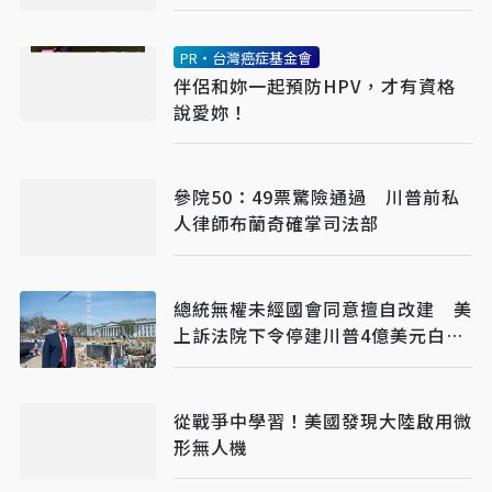
並行
PR・台灣癌症基金會
伴侶和妳一起預防HPV，才有資格
說愛妳！
參院50：49票驚險通過 川普前私
人律師布蘭奇確掌司法部
總統無權未經國會同意擅自改建 美
上訴法院下令停建川普4億美元白宮
宴會廳
從戰爭中學習！美國發現大陸啟用微
形無人機