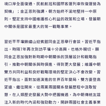
境口岸全面復通、民航航班和國際客運列車恢復運營為
契機」；金正恩則強調，朝方始終不渝地堅持一中原
則，堅定支持中國維護核心利益的政策和立場，發展朝
中關係是國家最重大的第一戰略事業。
習近平平壤錦繡山迎賓館同金正恩舉行會談。習近平指
出，時隔7年再次到訪平壤十分高興，也格外親切，願
同金正恩加強對新時期中朝關係的頂層設計和戰略指
引，推動中朝關係與時俱進、得到更大發展；維護中朝
雙方共同利益和良好戰略環境的堅定決心不會改變。習
近平指出，面對加速演進的世界百年變局，雙方要登高
望遠、繼往開來，從兩黨兩國關系發展歷程中汲取智
慧，在人類歷史發展大勢中把握機遇，為中朝傳統友誼
注入新的時代內涵和強勁動力，開辟兩國社會主義事業