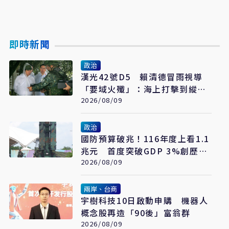
即時新聞
政治
漢光42號D5 賴清德冒雨視導
「要域火殲」：海上打擊到縱深
防禦驗證整體戰力
2026/08/09
政治
國防預算破兆！116年度上看1.1
兆元 首度突破GDP 3%創歷史
新高
2026/08/09
兩岸、台商
宇樹科技10日啟動申購 機器人
概念股再造「90後」富翁群
2026/08/09