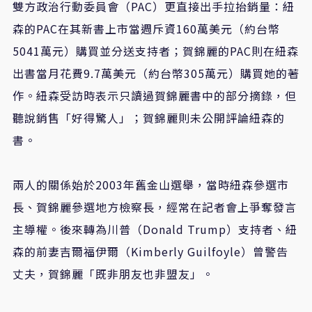
雙方政治行動委員會（PAC）更直接出手拉抬銷量：紐
森的PAC在其新書上市當週斥資160萬美元（約台幣
5041萬元）購買並分送支持者；賀錦麗的PAC則在紐森
出書當月花費9.7萬美元（約台幣305萬元）購買她的著
作。紐森受訪時表示只讀過賀錦麗書中的部分摘錄，但
聽說銷售「好得驚人」；賀錦麗則未公開評論紐森的
書。
兩人的關係始於2003年舊金山選舉，當時紐森參選市
長、賀錦麗參選地方檢察長，經常在記者會上爭奪發言
主導權。後來轉為川普（Donald Trump）支持者、紐
森的前妻吉爾福伊爾（Kimberly Guilfoyle）曾警告
丈夫，賀錦麗「既非朋友也非盟友」。