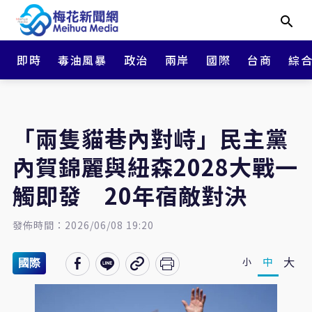
即時
毒油風暴
政治
兩岸
國際
台商
綜
「兩隻貓巷內對峙」民主黨
內賀錦麗與紐森2028大戰一
觸即發 20年宿敵對決
發佈時間：2026/06/08 19:20
大
中
小
國際