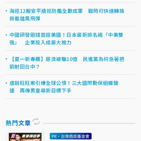
海巡12艘安平級巡防艦全數成軍 戰時可快速轉換
掛載雄風飛彈
中國研發砸錢首超美國！日本最新排名揭「中美雙
強」 企業投入成最大推力
【夏一新專欄】慈濟被騙10億 民進黨為何急著把
箭射回台中？
虐殺旺旺案引爆全球公憤！三大國際動保組織聲
援 再傳男童尋新目標下手
熱門文章
PR・台灣癌症基金會