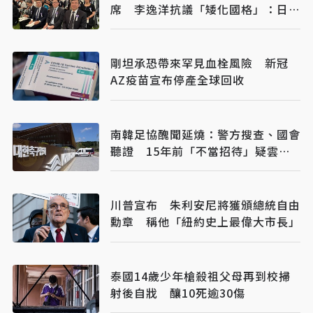
席 李逸洋抗議「矮化國格」：日媒
揭長崎特殊安排
剛坦承恐帶來罕見血栓風險 新冠
AZ疫苗宣布停產全球回收
南韓足協醜聞延燒：警方搜查、國會
聽證 15年前「不當招待」疑雲重
見天日
川普宣布 朱利安尼將獲頒總統自由
勳章 稱他「紐約史上最偉大市長」
泰國14歲少年槍殺祖父母再到校掃
射後自戕 釀10死逾30傷