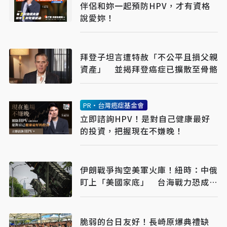
伴侶和妳一起預防HPV，才有資格
說愛妳！
拜登子坦言遭特赦「不公平且損父親
資產」 並揭拜登癌症已擴散至骨骼
PR・台灣癌症基金會
立即諮詢HPV！是對自己健康最好
的投資，把握現在不嫌晚！
伊朗戰爭掏空美軍火庫！紐時：中俄
盯上「美國家底」 台海戰力恐成最
大受害者
脆弱的台日友好！長崎原爆典禮缺