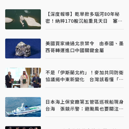
【深度報導】乾旱掀多瑙河80年秘
密！納粹170艘沉船重見天日 塞爾
維亞砸數億清障救航運命脈
美國買家繞過北京禁令 由泰國、墨
西哥轉運進口中國關鍵金屬
不是「伊斯蘭北約」！麥加共同防衛
協議揭中東新變化 台灣該看懂「多
層次安全」
日本海上保安廳第五管區巡視船現身
台海 張競示警：避颱風也要關注航
行動向