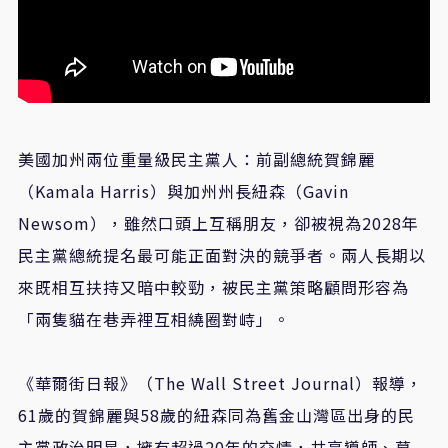
美國加州兩位重量級民主黨人：前副總統賀錦麗
（Kamala Harris）與加州州長紐森（Gavin
Newsom），雖然口頭上互稱朋友，卻被視為2028年
民主黨總統提名最可能正面對決的競爭者。兩人長期以
來既相互扶持又暗中較勁，被民主黨策略顧問形容為
「兩隻貓在巷弄裡互相繞圈對峙」。
《華爾街日報》（The Wall Street Journal）報導，
61歲的賀錦麗與58歲的紐森同為舊金山灣區出身的民
主黨政治明星，擁有超過20年的交情，共享導師、幕