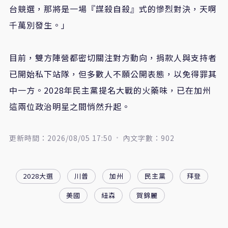
台競選，那將是一場『謀殺自殺』式的慘烈對決，天啊
千萬別發生。」
目前，雙方陣營都密切關注對方動向，捐款人與支持者
已開始私下站隊，但多數人不願公開表態，以免得罪其
中一方。2028年民主黨提名大戰的火藥味，已在加州
這兩位政治明星之間悄然升起。
更新時間：2026/08/05 17:50
內文字數：902
2028大選
川普
加州
民主黨
拜登
美國
紐森
賀錦麗