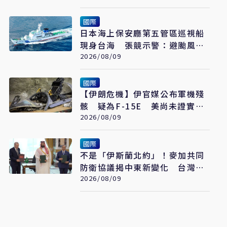
國際
日本海上保安廳第五管區巡視船
現身台海 張競示警：避颱風也
要關注航行動向
2026/08/09
國際
【伊朗危機】伊官媒公布軍機殘
骸 疑為F-15E 美尚未證實遭
擊落
2026/08/09
國際
不是「伊斯蘭北約」！麥加共同
防衛協議揭中東新變化 台灣該
看懂「多層次安全」
2026/08/09