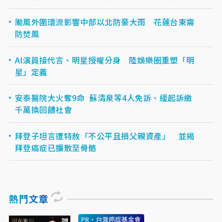
颱風外圍環流影響中部以北防豪大雨 花蓮台東需
防焚風
AI演員接代言、明星授權分身 陸娛樂圈重塑「明
星」定義
安泰醫院大火奪9命 蘇清泉等4人免訴、緩起訴繳
千萬換回饋社會
拜登子坦言遭特赦「不公平且損父親資產」 並揭
拜登癌症已擴散至骨骼
熱門文章
PR・台灣癌症基金會