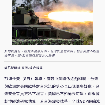
彭博揭露台、歐對美憂慮升高，台灣安全官員私下坦言美國不如過
去可靠。圖/取自國防部發言人臉書
梅花新聞網 高陸/綜合報導
彭博今天（8日）報導，隨著中美關係逐漸回暖，台灣
與歐洲對美國維持對台承諾的信心也出現更多疑慮，台
灣安全官員更私下坦言，美國已不如過去可靠，而根據
彭博經濟研究估算，若台海爆發戰爭，全球GDP將縮減