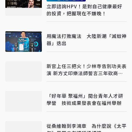
立即諮詢HPV！是對自己健康最好
的投資，把握現在不嫌晚！
用魔法打敗魔法 大陸新潮「滅蚊神
器」迭出
新官上任三把火！少林寺告別功夫表
演 新方丈印樂法師誓言三年砍商業
血脈
「好年華 聚福州」閩台青年人才研
學營 技術成果發表會在福州舉辦
從桑維翰到李鴻章 為什麼說《太平