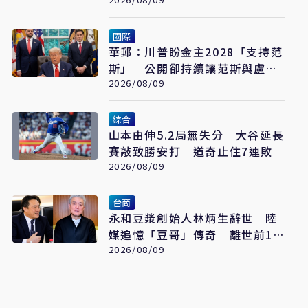
格」：日媒揭長崎特殊安排
國際
華郵：川普盼金主2028「支持范
斯」 公開卻持續讓范斯與盧比
奧較勁接班
2026/08/09
綜合
山本由伸5.2局無失分 大谷延長
賽敲致勝安打 道奇止住7連敗
2026/08/09
台商
永和豆漿創始人林炳生辭世 陸
媒追憶「豆哥」傳奇 離世前13
天弟弟接掌香港永和
2026/08/09