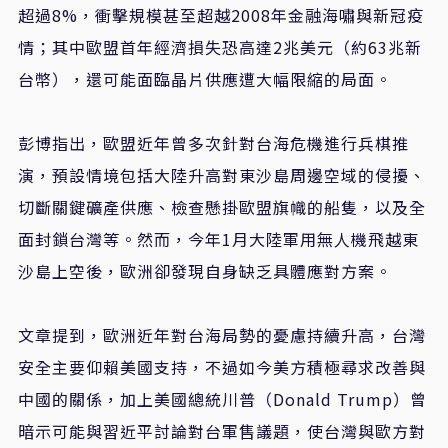
超過8%，衝擊規模甚至超越2008年金融海嘯與新冠疫
情；其中歐盟首年經濟損失恐高達2兆美元（約63兆新
台幣），還可能面臨晶片供應遭大幅限縮的局面。
彭博指出，歐盟近年曾多次針對台海危機進行兵棋推
演，預設情境包括大陸升高對東沙島周邊空域的侵擾、
切斷關鍵礦產供應、檢查懸掛歐盟旗幟的船隻，以及全
面封鎖台灣等。然而，今年1月大陸軍用無人機飛越東
沙島上空後，歐洲卻發現自身缺乏具體應對方案。
文章提到，歐洲近年對台海局勢的憂慮持續升高，台灣
安全主要仰賴美國支持，不過如今美方積極尋求改善與
中國的關係，加上美國總統川普（Donald Trump）曾
暗示可能與習近平討論對台軍售議題，使台灣與歐方對