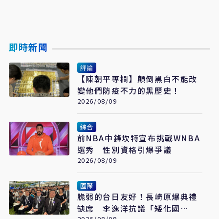
即時新聞
評論
【陳朝平專欄】顛倒黑白不能改
變他們防疫不力的黑歷史！
2026/08/09
綜合
前NBA中鋒坎特宣布挑戰WNBA
選秀 性別資格引爆爭議
2026/08/09
國際
脆弱的台日友好！長崎原爆典禮
缺席 李逸洋抗議「矮化國
2026/08/09