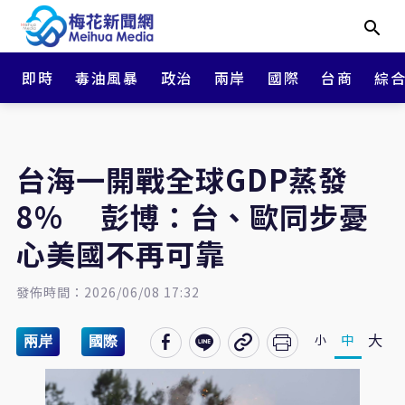
即時
毒油風暴
政治
兩岸
國際
台商
綜
台海一開戰全球GDP蒸發
8% 彭博：台、歐同步憂
心美國不再可靠
發佈時間：2026/06/08 17:32
大
中
小
兩岸
國際