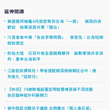
延伸閱讀
美國盟邦機艦4月起密集到台海「一遊」 賴政府表
歡迎 結果卻是共軍「圍台」
川習會後中美「各自爭取時間」 張登及：台海短期
相對穩定
劍指大陸 日菲升格全面戰略夥伴 啟動軍情共享談
判、重申台海和平
江啟臣民調領先！學者提醒賴清德頻親征台中：應
先強化「這部分」
【快訊】74歲聯電副董宣明智驚傳意識不清送醫
急召腦神經外科醫開刀
管中閔首次聽兒子講道 合照曝光「兩人像兄弟」