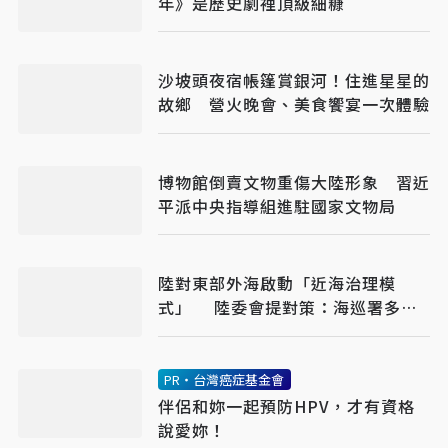
年》是歷史劇裡頂級細糠
沙坡頭夜宿帳篷賞銀河！住進星星的
故鄉 營火晚會、美食饗宴一次體驗
博物館倒賣文物重傷大陸形象 習近
平派中央指導組進駐國家文物局
陸對東部外海啟動「近海治理模
式」 陸委會提對策：海巡署多加
油
PR・台灣癌症基金會
伴侶和妳一起預防HPV，才有資格
說愛妳！