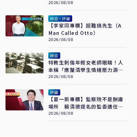
真的是囂張
2026/08/08
綜合、評論
【李家同專欄】超難搞先生（A
Man Called Otto）
2026/08/08
綜合
特教生刺傷年輕女老師眼睛！人
本稱「應釐清學生情緒壓力源」
遭網罵爆
2026/08/08
評論
【夏一新專欄】監察院不是酬庸
場所 賴清德提名的監委適任
嗎？
2026/08/08