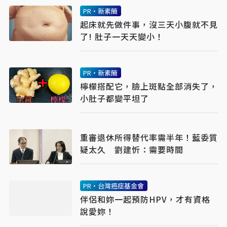
PR・新素簡
起床就先做件事，沒三天小腹就不見
了! 肚子一天天變小！
PR・新素簡
檸檬搭配它，臉上斑點全部消失了，
小肚子都變平坦了
重審退休所得替代率需半年！藍委質
疑太久 劉建忻：需要時間
PR・台灣癌症基金會
伴侶和妳一起預防HPV，才有資格
說愛妳！