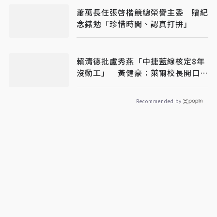
蕭萬長任張啓楷競總榮譽主委 贈紀
念錶勉「珍惜時間、認真打拚」
賴清德批盧秀燕「中捷藍線核定8年
沒動工」 黃健豪：萊爾校長開口就
說謊
Recommended by