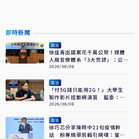
即時新聞
政治
徐佳青出國累花千萬公帑！媒體
人揭官僚體系「3大荒謬」：公
費考察應徹底翻修
2026/08/08
政治
「付5G錢只能用2G！」大學生
製作影片控斷網演習 藍委：拒
絕假國安假警報
2026/08/08
政治
​徐巧芯分享陳時中21句疫情幹
話 粉專精華剪輯引網嘆：當時