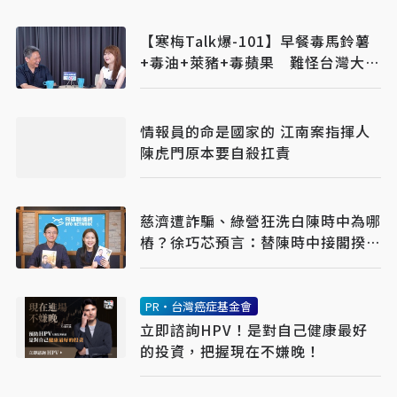
【寒梅Talk爆-101】早餐毒馬鈴薯
+毒油+萊豬+毒蘋果 難怪台灣大腸
癌發病率是大陸一倍以上
情報員的命是國家的 江南案指揮人
陳虎門原本要自殺扛責
慈濟遭詐騙、綠營狂洗白陳時中為哪
樁？徐巧芯預言：替陳時中接閣揆鋪
路
PR・台灣癌症基金會
立即諮詢HPV！是對自己健康最好
的投資，把握現在不嫌晚！