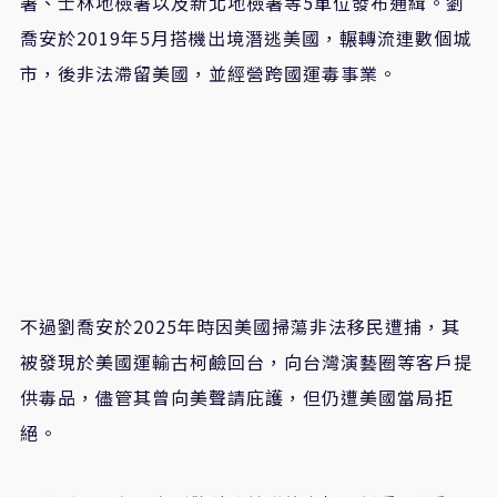
署、士林地檢署以及新北地檢署等5單位發布通緝。劉
喬安於2019年5月搭機出境潛逃美國，輾轉流連數個城
市，後非法滯留美國，並經營跨國運毒事業。
不過劉喬安於2025年時因美國掃蕩非法移民遭捕，其
被發現於美國運輸古柯鹼回台，向台灣演藝圈等客戶提
供毒品，儘管其曾向美聲請庇護，但仍遭美國當局拒
絕。