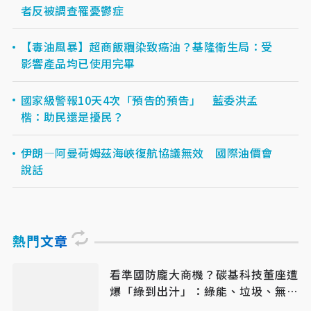
者反被調查罹憂鬱症
【毒油風暴】超商飯糰染致癌油？基隆衛生局：受
影響產品均已使用完畢
國家級警報10天4次「預告的預告」 藍委洪孟
楷：助民還是擾民？
伊朗—阿曼荷姆茲海峽復航協議無效 國際油價會
說話
熱門文章
看準國防龐大商機？碳基科技董座遭
爆「綠到出汁」：綠能、垃圾、無人
機全包