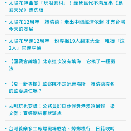
太陽花神曲變「玩哏素材」！綠營民代不滿反串《島
嶼天光》遭洗版
太陽花12周年 賴清德：走出中國經濟依賴 才有台灣
今天的發展
太陽花學運12周年 粉專揭19人翻車大全 唯獨「這
2人」官運亨通
【國戰會論壇】北京這次沒有填海 它換了一種贏
法
【夏一新專欄】監察院不是酬庸場所 賴清德提名
的監委適任嗎？
去哪玩也要講！公務員即日休假赴港澳須通報 梁
文傑：宣導期結束就懲處
台灣養樂多工廠爆職場霸凌、蟑螂橫行 日籍吹哨