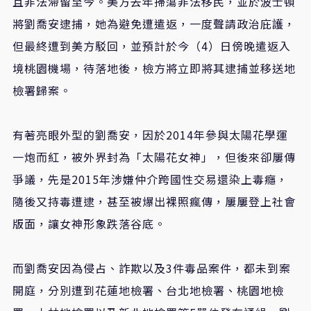
且非法滯留至今。美方去年掃蕩非法移民，並於波士頓
將劉喬安逮捕，她為避免遭遣返，一度聲請政治庇護，
但最終遭到美方駁回，並預計於今（4）日傍晚遣返入
境桃園機場，待落地後，檢方將立即將其逮捕並移送地
檢署歸案。
有著亮眼外型的劉喬安，因於2014年參與太陽花學運
一炮而紅，被外界封為「太陽花女神」，但後來卻屢傳
爭議，先是2015年涉嫌仲介跨國性交易還染上毒癮，
隨後又持毒遭逮，甚至被爆出裸照瘋傳，屢屢登上社會
版面，讓女神形象跌落谷底。
而劉喬安因為侵占、詐欺以及3件毒品案件，都未到案
開庭，分別遭到花蓮地檢署、台北地檢署、桃園地檢