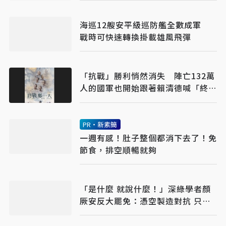
海巡12艘安平級巡防艦全數成軍
戰時可快速轉換掛載雄風飛彈
「抗戰」勝利悄然消失 陣亡132萬
人的國軍也開始跟著賴清德喊「終
戰」了
PR・新素簡
一週有感！肚子整個都消下去了！免
節食，排空順暢就夠
「是什麼 就說什麼！」深綠學者顏
厥安反大罷免：憑空製造對抗 只會
反噬國安