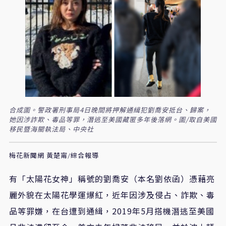
合成圖。警政署刑事局4日晚間將押解通緝犯劉喬安抵台、歸案，
她因涉詐欺、毒品等罪，潛逃至美國藏匿多年後落網。圖/取自美國
移民暨海關執法局、中央社
梅花新聞網 黃楚甯/綜合報導
有「太陽花女神」稱號的劉喬安（本名劉依函）憑藉亮
麗外貌在太陽花學運爆紅，近年因涉及侵占、詐欺、毒
品等罪嫌，在台遭到通緝，2019年5月搭機潛逃至美國