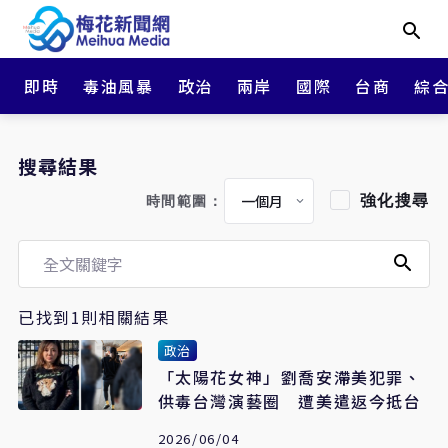
即時
毒油風暴
政治
兩岸
國際
台商
綜
搜尋結果
強化搜尋
時間範圍：
已找到1則相關結果
政治
「太陽花女神」劉喬安滯美犯罪、
供毒台灣演藝圈 遭美遣返今抵台
2026/06/04