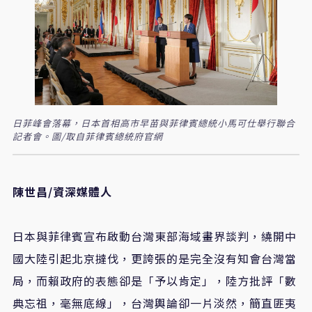
日菲峰會落幕，日本首相高市早苗與菲律賓總統小馬可仕舉行聯合
記者會。圖/取自菲律賓總統府官網
陳世昌/資深媒體人
日本與菲律賓宣布啟動台灣東部海域畫界談判，繞開中
國大陸引起北京撻伐，更誇張的是完全沒有知會台灣當
局，而賴政府的表態卻是「予以肯定」，陸方批評「數
典忘祖，毫無底線」，台灣輿論卻一片淡然，簡直匪夷