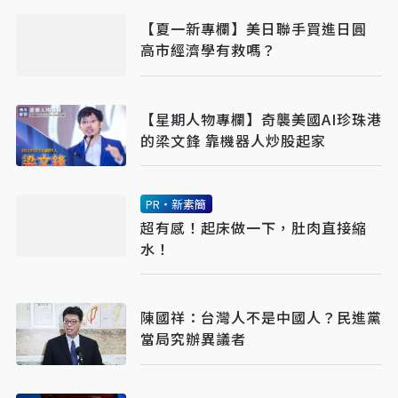
【夏一新專欄】美日聯手買進日圓
高市經濟學有救嗎？
【星期人物專欄】奇襲美國AI珍珠港
的梁文鋒 靠機器人炒股起家
PR・新素簡
超有感！起床做一下，肚肉直接縮
水！
陳國祥：台灣人不是中國人？民進黨
當局究辦異議者