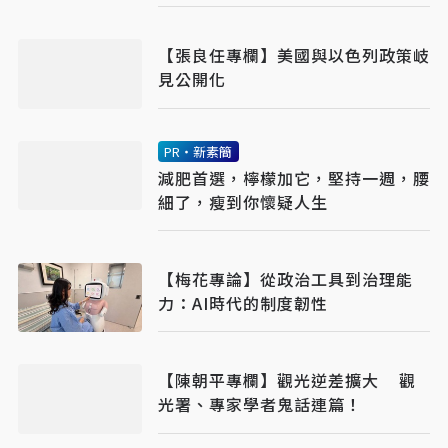
【張良任專欄】美國與以色列政策岐
見公開化
PR・新素簡
減肥首選，檸檬加它，堅持一週，腰
細了，瘦到你懷疑人生
【梅花專論】從政治工具到治理能
力：AI時代的制度韌性
【陳朝平專欄】觀光逆差擴大 觀
光署、專家學者鬼話連篇！