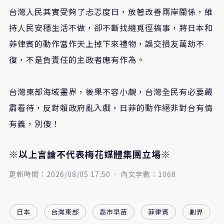
台灣人民其實受夠了忐忑度日，放著改善兩岸關係，維
持人民安穩生活不做，卻不斷找縫覓徑搞事，將日本和
菲律賓的動作當作天上掉下來禮物，誤交損友萬劫不
復，不是負責任的主政者應有作為。
台灣東部海域畫界，後果不容小覷，台灣全民有必要嚴
肅看待，反對賴政府亂入戲，日菲的動作絕非對台有情
有義，別傻！
※以上言論不代表梅花媒體集團立場※
更新時間：2026/08/05 17:50
內文字數：1068
日本
台灣東部
高市早苗
菲律賓
劃界