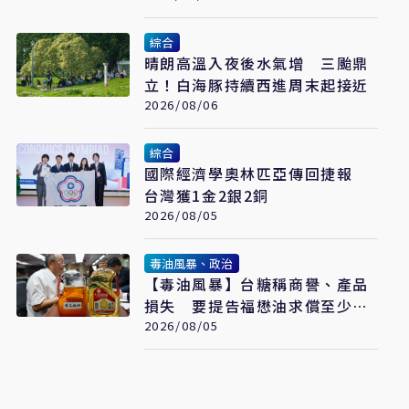
綜合
晴朗高溫入夜後水氣增 三颱鼎
立！白海豚持續西進周末起接近
2026/08/06
綜合
國際經濟學奧林匹亞傳回捷報
台灣獲1金2銀2銅
2026/08/05
毒油風暴、政治
【毒油風暴】台糖稱商譽、產品
損失 要提告福懋油求償至少
2.43億元
2026/08/05