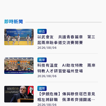
即時新聞
綜合
以武會友 共譜青春篇章 第三
屆兩岸跆拳道交流賽開賽
2026/08/06
兩岸
科技有溫度 AI助攻特教 兩岸
特教人才研習營福州登場
2026/08/06
國際
【伊朗危機】傳與穆傑塔巴意見
相左將辭職 佩澤希齊揚闢謠堅
稱會繼續總統職務
2026/08/06