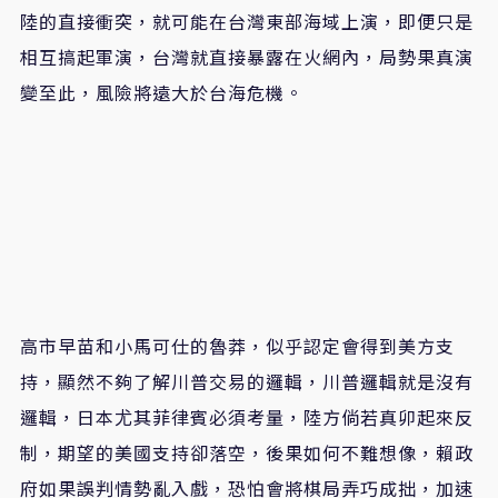
陸的直接衝突，就可能在台灣東部海域上演，即便只是
相互搞起軍演，台灣就直接暴露在火網內，局勢果真演
變至此，風險將遠大於台海危機。
高市早苗和小馬可仕的魯莽，似乎認定會得到美方支
持，顯然不夠了解川普交易的邏輯，川普邏輯就是沒有
邏輯，日本尤其菲律賓必須考量，陸方倘若真卯起來反
制，期望的美國支持卻落空，後果如何不難想像，賴政
府如果誤判情勢亂入戲，恐怕會將棋局弄巧成拙，加速