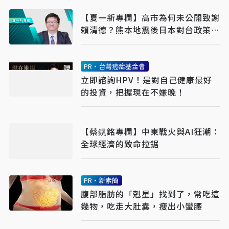
【夏一新專欄】高市為何未公開致謝
賴清德？熊本地震後日本對台政策的
現實
PR・台灣癌症基金會
立即諮詢HPV！是對自己健康最好
的投資，把握現在不嫌晚！
【蔡鎤銘專欄】中東戰火與AI狂潮：
全球經濟的致命拉鋸
PR・新素簡
腹部脂肪的「剋星」找到了，常吃這
幾物，吃走大肚囊，瘦出小蠻腰