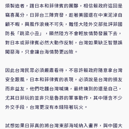
煩製造者，蹭日本和菲律賓的團夥，相信賴政府這回是
竊喜萬分，日菲台三陣齊發，趁著美國還在中東泥淖自
顧不暇，興風作浪幾不可失，難怪大陸外交部批評菲國
防長「跳梁小丑」，顯然陸方不會輕放情勢發展下去，
對日本或菲律賓必然大動作反制，台灣如果缺乏智慧誤
闖惡海，只會讓台海情勢更凶險。
因此台灣民眾必須嚴肅看待，不容許賴政府隨意拿台灣
安全跟風，日本和菲律賓的表現，必須說是台灣的損友
而非益友，他們吃麵台灣喊燒，最終燒到的還是自己，
尤其日菲玩的並非只是魯莽的軍事動作，其中隱含不少
外交手段，台灣更沒有本錢陪著玩火。
試想如果日菲真的將台灣東部海域納入畫界，與中國大