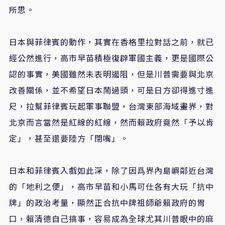
所思。
日本與菲律賓的動作，其實在香格里拉對話之前，就已
經公然進行，高市早苗積極復辟軍國主義，更是國際公
認的事實，美國雖然未表明遏阻，但是川普需要與北京
改善關係，並不希望日本鬧過頭，可是日方卻得進寸進
尺，拉幫菲律賓玩起軍事聯盟，台灣東部海域畫界，對
北京而言當然是紅線的紅線，然而賴政府竟然「予以肯
定」，甚至還要陸方「閉嘴」。
日本和菲律賓入戲如此深，除了因爲界內島嶼鄰近台灣
的「地利之便」，高市早苗和小馬可仕各有大玩「抗中
牌」的政治考量，顯然正合抗中牌祖師爺賴政府的胃
口，賴清德自己搞事，容易成為全球尤其川普眼中的麻