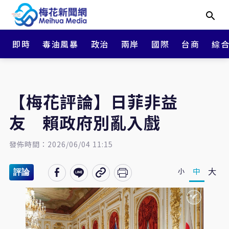
即時
毒油風暴
政治
兩岸
國際
台商
綜
【梅花評論】日菲非益
友 賴政府別亂入戲
發佈時間：2026/06/04 11:15
大
中
小
評論