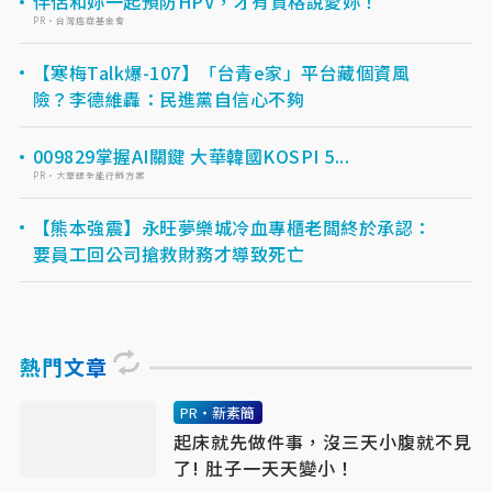
伴侶和妳一起預防HPV，才有資格說愛妳！
PR・台灣癌症基金會
【寒梅Talk爆-107】「台青e家」平台藏個資風
險？李德維轟：民進黨自信心不夠
009829掌握AI關鍵 大華韓國KOSPI 5...
PR・大華銀全能行銷方案
【熊本強震】永旺夢樂城冷血專櫃老闆終於承認：
要員工回公司搶救財務才導致死亡
熱門文章
PR・新素簡
起床就先做件事，沒三天小腹就不見
了! 肚子一天天變小！