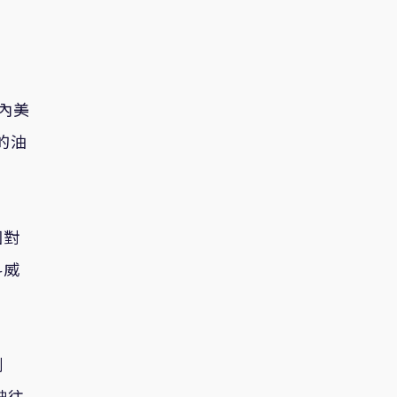
內美
的油
圖對
科威
制
駛往