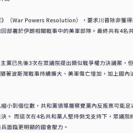
r Powers Resolution），要求川普除非獲
撤回部署於伊朗相關戰事中的美軍部隊。最終共有4名
，民主黨已先後3次在眾議院提出類似戰爭權力決議案，
 隨著波斯灣戰事持續擴大、美軍傷亡增加，加上國內
已縮小到個位數，共和黨領導層察覺黨內反叛票可能足
決。 而這次在4名共和黨人堅持倒戈支持下，眾議院
用兵面臨更明顯的國會壓力。