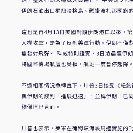
伊朗石油出口樞紐哈格島、懸掛波札那國旗
這也是自4月13日美國封鎖伊朗港口以來，
人機攻擊，是為了反制美軍行動。伊朗不僅
隻發射飛彈。 科威特則證實，3日凌晨遭伊
特國際機場航廈也受損，航班一度暫停起降
不過相關情況急轉直下，川普3日接受《紐約郵報》
與伊朗的談判「進展迅速」，並稱伊朗「已
穆傑塔巴見面。
川普也表示，美軍在荷姆茲海峽周邊實施的封