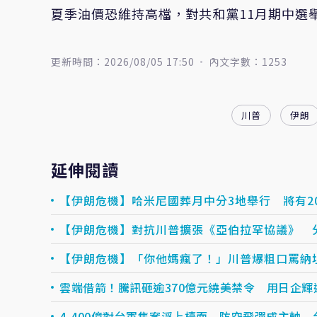
夏季油價恐維持高檔，對共和黨11月期中選
更新時間：2026/08/05 17:50
內文字數：1253
川普
伊朗
延伸閱讀
【伊朗危機】哈米尼國葬月中分3地舉行 將有2
【伊朗危機】對抗川普擴張《亞伯拉罕協議》 
【伊朗危機】「你他媽瘋了！」川普爆粗口罵納
雲端借箭！騰訊砸逾370億元繞美禁令 用日企輝
4,400億對台軍售案浮上檯面 防空飛彈成主軸