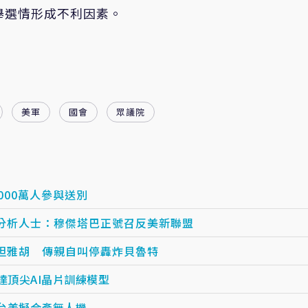
舉選情形成不利因素。
美軍
國會
眾議院
000萬人參與送別
分析人士：穆傑塔巴正號召反美新聯盟
坦雅胡 傳親自叫停轟炸貝魯特
達頂尖AI晶片訓練模型
 台美擬合產無人機