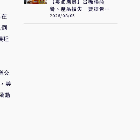
【毒油風暴】台糖稱商
譽、產品損失 要提告福
半在
懋油求償至少2.43億元
2026/08/05
員倒
議程
送交
，美
啟動