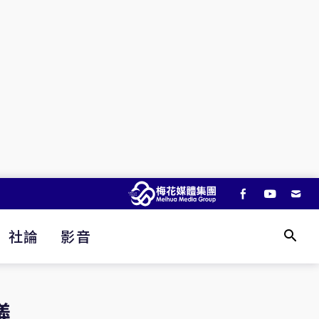
社論
影音
議