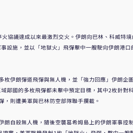
停火協議達成以來最激烈交火。伊朗向巴林、科威特境
軍事設施，並以「地獄火」飛彈擊中一艘駛向伊朗港口
截多枚伊朗彈道飛彈與無人機，並「強力回應」伊朗企
區域鄰國的多枚飛彈都未擊中預定目標，其中2枚針對
彈，則遭美軍與巴林防空部隊聯手攔截。
的伊朗自殺無人機，隨後空襲葛希姆島上的伊朗軍事控
另證實，美軍戰機發射1枚「地獄火」飛彈，擊中一艘