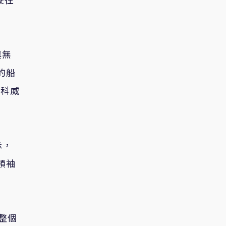
與無
的船
，科威
示，
領袖
整個