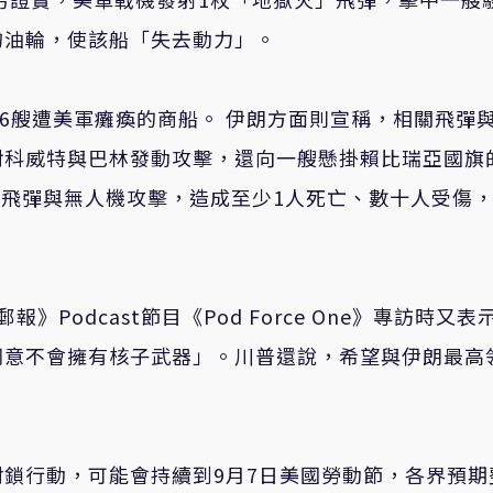
的油輪，使該船「失去動力」。
第6艘遭美軍癱瘓的商船。 伊朗方面則宣稱，相關飛彈
對科威特與巴林發動攻擊，還向一艘懸掛賴比瑞亞國旗
朗飛彈與無人機攻擊，造成至少1人死亡、數十人受傷
。
Podcast節目《Pod Force One》專訪時又表
同意不會擁有核子武器」。川普還說，希望與伊朗最高
鎖行動，可能會持續到9月7日美國勞動節，各界預期