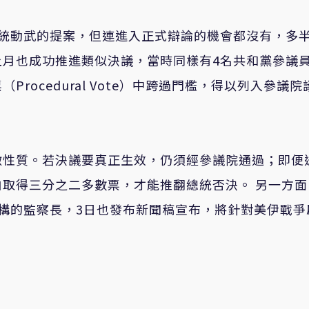
總統動武的提案，但連進入正式辯論的機會都沒有，多
上月也成功推進類似決議，當時同樣有4名共和黨參議
rocedural Vote）中跨過門檻，得以列入參議院
徵性質。若決議要真正生效，仍須經參議院通過；即便
取得三分之二多數票，才能推翻總統否決。 另一方面
構的監察長，3日也發布新聞稿宣布，將針對美伊戰爭