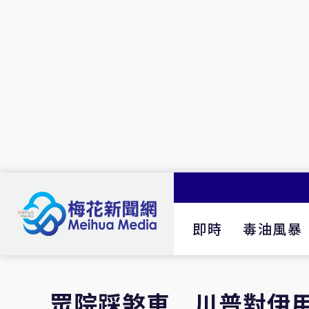
即時
毒油風暴
眾院踩煞車 川普對伊