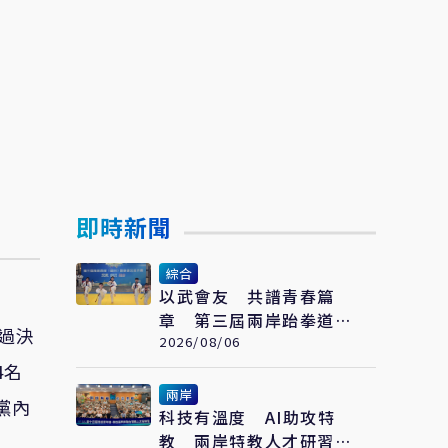
即時新聞
綜合
以武會友 共譜青春篇
章 第三屆兩岸跆拳道交
過決
流賽開賽
2026/08/06
4名
兩岸
黨內
科技有溫度 AI助攻特
教 兩岸特教人才研習營