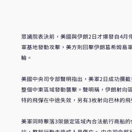
眾議院表決前，美國與伊朗2日才爆發自4月
軍基地發動攻擊，美方則回擊伊朗葛希姆島
輪。
美國中央司令部聲明指出，美軍2日成功攔
整個中東區域發動襲擊。聲明稱，伊朗射向
特的飛彈在中途失效，另有3枚射向巴林的飛
美軍同時擊落3架鎖定區域內合法航行商船
站，整起行動未造成人員傷亡。 中央司令部