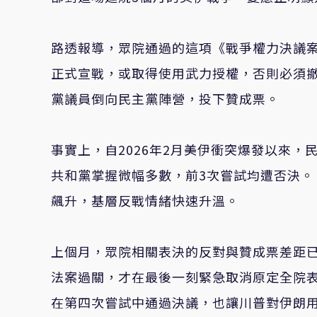
路透報導，眾院通過的這項《戰爭權力決議案》（Wa
正式宣戰，或取得使用武力授權，否則必須
黨議員倒向民主黨陣營，投下贊成票。
事實上，自2026年2月美伊衝突爆發以來
共和黨掌握微幅多數，前3次嘗試均遭否決。
飆升，基層反戰情緒快速升溫。
上個月，眾院相關表決的反對與贊成票差距
法案過關，才在最後一刻緊急取消原定全院表
在第四次嘗試中通過決議，也讓川普對伊朗