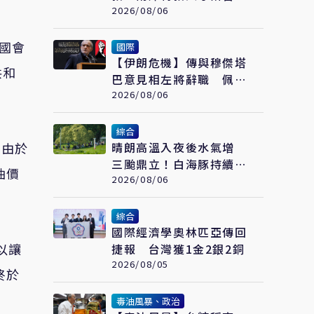
福州登場
2026/08/06
得國會
國際
【伊朗危機】傳與穆傑塔
共和
巴意見相左將辭職 佩澤
希齊揚闢謠堅稱會繼續總
2026/08/06
統職務
綜合
但由於
晴朗高溫入夜後水氣增
三颱鼎立！白海豚持續西
油價
進周末起接近
2026/08/06
綜合
國際經濟學奧林匹亞傳回
以讓
捷報 台灣獲1金2銀2銅
2026/08/05
終於
毒油風暴、政治