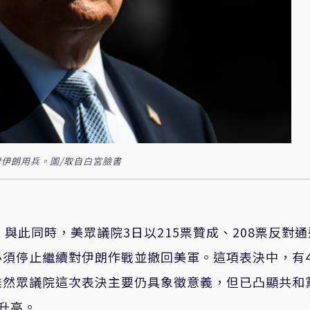
伊朗用兵。圖/取自白宮臉書
與此同時，美眾議院3日以215票贊成、208票反對通
必須停止繼續對伊朗作戰並撤回美軍。這項表決中，有
雖然眾議院這次表決主要仍具象徵意義，但已凸顯共和
升高。