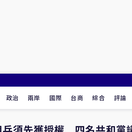
政治
兩岸
國際
台商
綜合
評論
用兵須先獲授權 四名共和黨