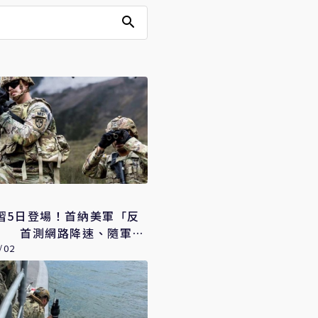
習5日登場！首納美軍「反
」 首測網路降速、隨軍記
/02