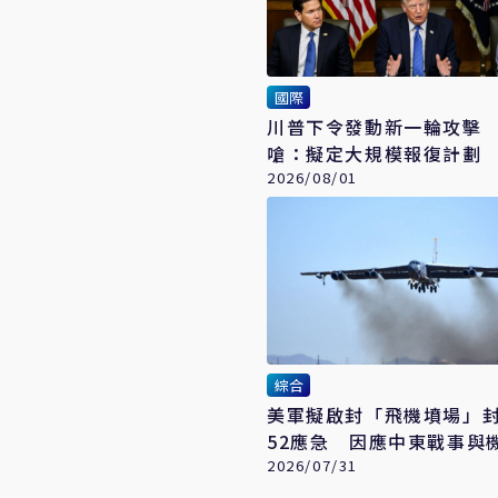
國際
川普下令發動新一輪攻擊
嗆：擬定大規模報復計劃
2026/08/01
綜合
美軍擬啟封「飛機墳場」封
52應急 因應中東戰事與
2026/07/31