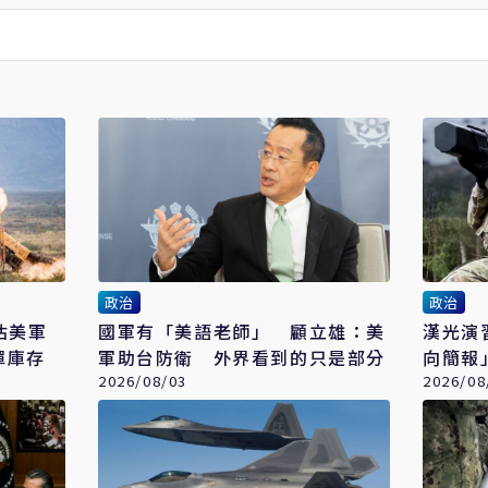
政治
政治
估美軍
國軍有「美語老師」 顧立雄：美
漢光演
彈庫存
軍助台防衛 外界看到的只是部分
向簡報
2026/08/03
者機制
2026/08