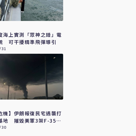
度海上實測「眾神之錘」電
統 可干擾精準飛彈導引
/31
危機】伊朗報復民宅遇襲打
基地 摧毀美軍3架F-35戰
/30