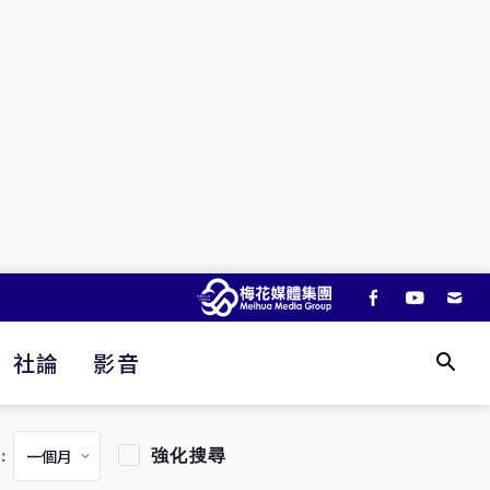
社論
影音
強化搜尋
：