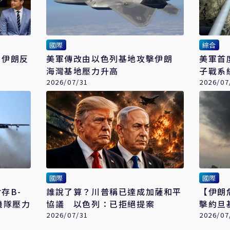
國際
綜合
 伊朗反
美軍傳改由以色列基地攻擊伊朗
美軍首
海灣基地壓力升高
子戰系
2026/07/31
2026/07
國際
國際
存B-
誰說了算？川普稱已達成加薩和平
【伊朗
機隊壓力
協議 以色列：已拒絕提案
擊約旦
2026/07/31
機
2026/07