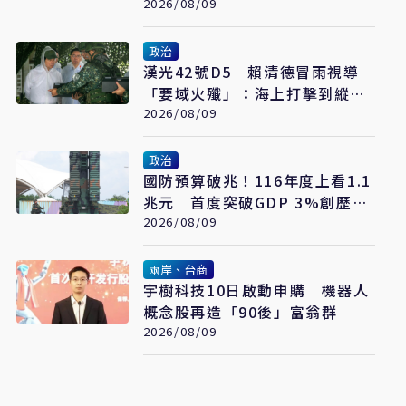
2026/08/09
政治
漢光42號D5 賴清德冒雨視導
「要域火殲」：海上打擊到縱深
防禦驗證整體戰力
2026/08/09
政治
國防預算破兆！116年度上看1.1
兆元 首度突破GDP 3%創歷史
新高
2026/08/09
兩岸、台商
宇樹科技10日啟動申購 機器人
概念股再造「90後」富翁群
2026/08/09