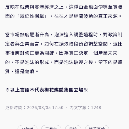
反映在就業與實體經濟之上。這種由金融面傳導至實體
面的「遞延性衝擊」，往往才是經濟波動的真正來源。
當市場熱度逐漸升高，泡沫進入調整過程時，對政策制
定者與企業而言，如何在擴張階段預留調整空間，遠比
事後應對修正更為關鍵。因為真正決定一個產業未來
的，不是泡沫的形成，而是泡沫破裂之後，留下的是體
質，還是傷痕。
※以上言論不代表梅花媒體集團立場※
更新時間：2026/08/05 17:50
內文字數：1248
AI熱潮
王鳳生
風險
梅花專論