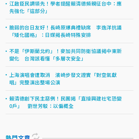
江啟臣民調領先！學者提醒賴清德頻親征台中：應
先強化「這部分」
脆弱的台日友好！長崎原爆典禮缺席 李逸洋抗議
「矮化國格」：日媒揭長崎特殊安排
不是「伊斯蘭北約」！麥加共同防衛協議揭中東新
變化 台灣該看懂「多層次安全」
上海演唱會遭取消 濱崎步發文證實「對空氣獻
唱」完整演出整場公演
賴清德創下民主惡例！民團揭「直接興建社宅恐變
0戶」 劉世芳駁：以偏概全
熱門文章