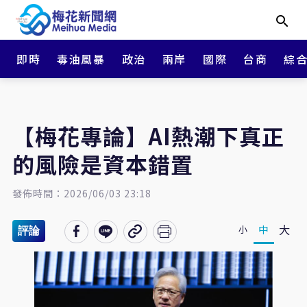
即時
毒油風暴
政治
兩岸
國際
台商
綜
【梅花專論】AI熱潮下真正
的風險是資本錯置
發佈時間：2026/06/03 23:18
大
中
小
評論