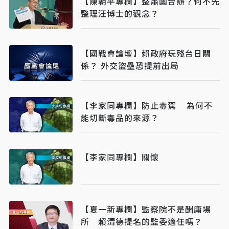
【陳朝平專欄】整肅國台辦？何不先
整理汪博士的觀念？
【國戰會論壇】賴政府玩殘台日關
係？ 外交盜壘恐提前出局
【李家同專欄】防止毒駕 為何不
能切斷毒品的來源？
【李家同專欄】關懷
【夏一新專欄】監察院不是酬庸場
所 賴清德提名的監委適任嗎？