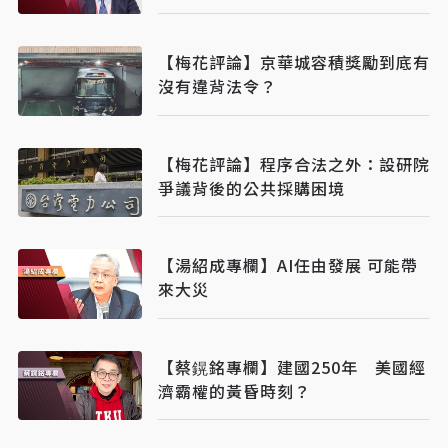
【梅花評論】京華城容積獎勵到底有
沒有違背法令？
【梅花評論】程序合法之外：設研院
爭議背後的公共採購困境
【湯紹成專欄】AI任由發展 可能帶
來大災
【蔡鎤銘專欄】建國250年 美國經
濟霸權的黃昏時刻？