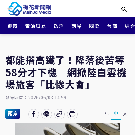
即時
毒油風暴
政治
兩岸
國際
台商
綜
都能搭高鐵了！降落後苦等
58分才下機 網掀陸白雲機
場旅客「比慘大會」
發佈時間：2026/06/03 14:59
大
中
小
兩岸