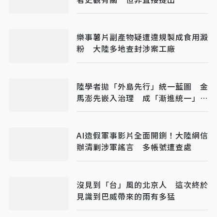
樂事薯片副產物疑遭違規製成食用澱
粉 大陸多地查封涉案工廠
陸學者拋「外島先行」統一藍圖 金
馬澎先嵌入治理 成「漸進統一」新
戰略
AI造假軍事影片全面開鍘！大陸網信
辦清剿涉軍謠言 多帳號遭查處
沒見到「台」風的北京人 這次終於
見識到巴威帶來的雨有多猛