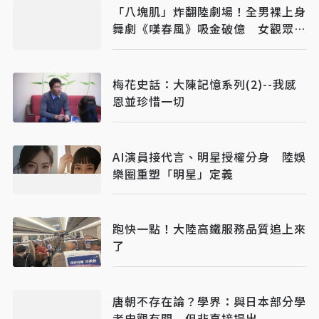
「八塊肌」炸翻陸劇場！全男裸上身
舞劇《嘆春風》吸金破億 女觀眾狂
喊：終於懂武則天
梅花史話：大陳記憶系列(2)--我感
恩並珍惜一切
AI演員接代言、明星授權分身 陸娛
樂圈重塑「明星」定義
跑快一點！大陸高鐵服務品質追上來
了
唐朝不存在論？學界：與日本部分學
者史觀有關 但非直接提出