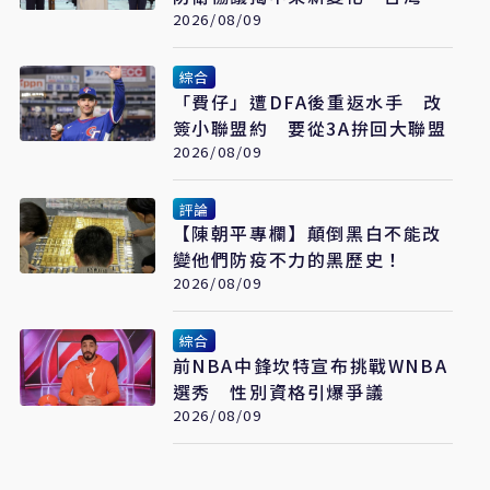
看懂「多層次安全」
2026/08/09
綜合
「費仔」遭DFA後重返水手 改
簽小聯盟約 要從3A拚回大聯盟
2026/08/09
評論
【陳朝平專欄】顛倒黑白不能改
變他們防疫不力的黑歷史！
2026/08/09
綜合
前NBA中鋒坎特宣布挑戰WNBA
選秀 性別資格引爆爭議
2026/08/09