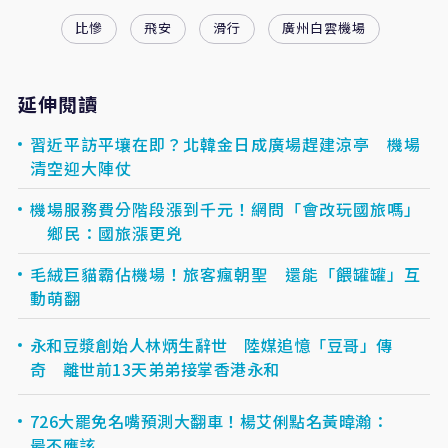
比慘
飛安
滑行
廣州白雲機場
延伸閱讀
習近平訪平壤在即？北韓金日成廣場趕建涼亭 機場
清空迎大陣仗
機場服務費分階段漲到千元！網問「會改玩國旅嗎」
鄉民：國旅漲更兇
毛絨巨貓霸佔機場！旅客瘋朝聖 還能「餵罐罐」互
動萌翻
永和豆漿創始人林炳生辭世 陸媒追憶「豆哥」傳
奇 離世前13天弟弟接掌香港永和
726大罷免名嘴預測大翻車！楊艾俐點名黃暐瀚：
最不應該