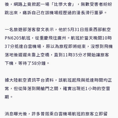
後，網路上竟掀起一場「比慘大會」，無數受害者紛紛
跳出來，痛訴自己在該機場經歷過的漫長滑行噩夢。
一名旅遊部落客發文表示，他於5月31日搭乘西部航空
PN6205航班，從重慶飛往廣州。航班於當天晚間10時
37分抵達白雲機場，原以為旅程即將結束，沒想到飛機
落地後遲遲未靠上空橋，直到11時35分才開始讓旅客
下機，等待了58分鐘。
據大陸航空資訊平台資料，該航班起飛與抵達時間均正
常，但從降落到開艙門之間，確實出現近1小時的空窗
期。
消息曝光後，許多曾搭乘白雲機場航班的旅客立即留