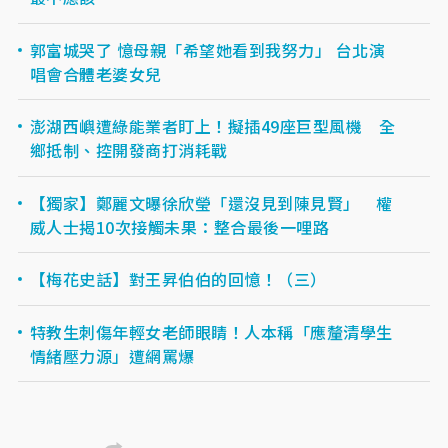
郭富城哭了 憶母親「希望她看到我努力」 台北演
唱會合體老婆女兒
澎湖西嶼遭綠能業者盯上！擬插49座巨型風機 全
鄉抵制、控開發商打消耗戰
【獨家】鄭麗文曝徐欣瑩「還沒見到陳見賢」 權
威人士揭10次接觸未果：整合最後一哩路
【梅花史話】對王昇伯伯的回憶！（三）
特教生刺傷年輕女老師眼睛！人本稱「應釐清學生
情緒壓力源」遭網罵爆