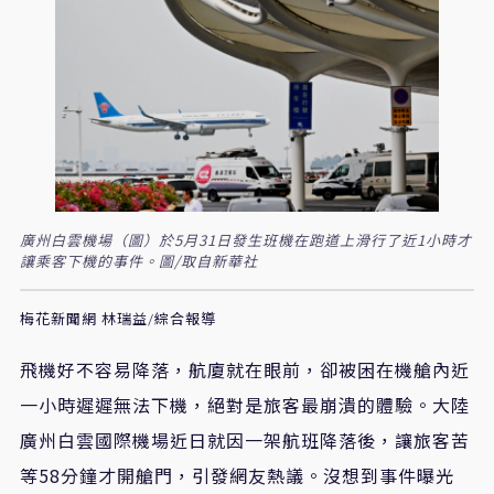
廣州白雲機場（圖）於5月31日發生班機在跑道上滑行了近1小時才
讓乘客下機的事件。圖/取自新華社
梅花新聞網 林瑞益/綜合報導
飛機好不容易降落，航廈就在眼前，卻被困在機艙內近
一小時遲遲無法下機，絕對是旅客最崩潰的體驗。大陸
廣州白雲國際機場近日就因一架航班降落後，讓旅客苦
等
58
分鐘才開艙門，引發網友熱議。沒想到事件曝光