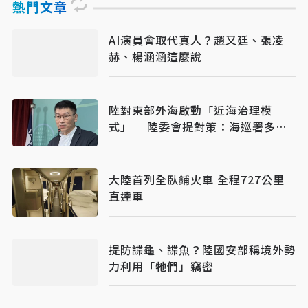
熱門文章
AI演員會取代真人？趙又廷、張凌
赫、楊涵涵這麼說
陸對東部外海啟動「近海治理模
式」 陸委會提對策：海巡署多加
油
大陸首列全臥鋪火車 全程727公里
直達車
提防諜龜、諜魚？陸國安部稱境外勢
力利用「牠們」竊密