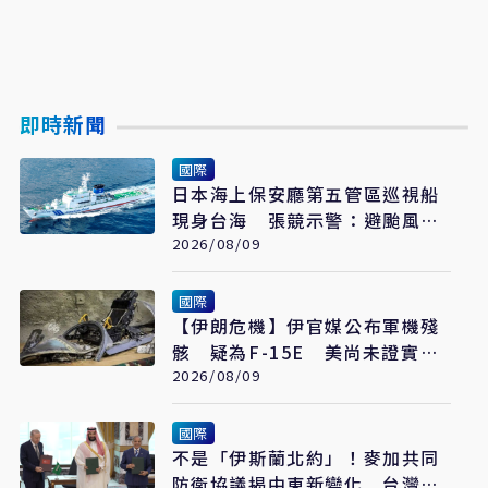
即時新聞
國際
日本海上保安廳第五管區巡視船
現身台海 張競示警：避颱風也
要關注航行動向
2026/08/09
國際
【伊朗危機】伊官媒公布軍機殘
骸 疑為F-15E 美尚未證實遭
擊落
2026/08/09
國際
不是「伊斯蘭北約」！麥加共同
防衛協議揭中東新變化 台灣該