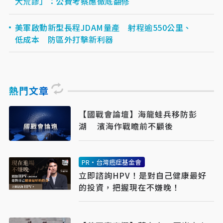
大荒謬」：公費考察應徹底翻修
美軍啟動新型長程JDAM量產 射程逾550公里、
低成本 防區外打擊新利器
熱門文章
【國戰會論壇】海龍蛙兵移防彭
湖 濱海作戰瞻前不顧後
PR・台灣癌症基金會
立即諮詢HPV！是對自己健康最好
的投資，把握現在不嫌晚！