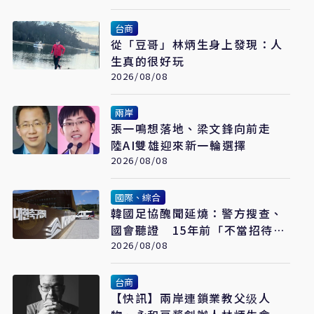
台商
從「豆哥」林炳生身上發現：人
生真的很好玩
2026/08/08
兩岸
張一鳴想落地、梁文鋒向前走
陸AI雙雄迎來新一輪選擇
2026/08/08
國際、綜合
韓國足協醜聞延燒：警方搜查、
國會聽證 15年前「不當招待」
疑雲重見天日
2026/08/08
台商
【快訊】兩岸連鎖業教父级人