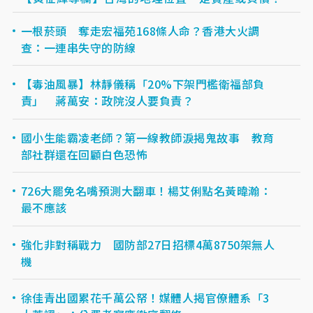
一根菸頭 奪走宏福苑168條人命？香港大火調
查：一連串失守的防線
【毒油風暴】林靜儀稱「20%下架門檻衛福部負
責」 蔣萬安：政院沒人要負責？
國小生能霸凌老師？第一線教師淚揭鬼故事 教育
部社群還在回顧白色恐怖
726大罷免名嘴預測大翻車！楊艾俐點名黃暐瀚：
最不應該
強化非對稱戰力 國防部27日招標4萬8750架無人
機
徐佳青出國累花千萬公帑！媒體人揭官僚體系「3