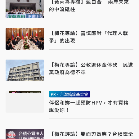
【黃丙喜專欄】藍白合 兩岸未來
的中流砥柱
【梅花專論】審慎應對「代理人戰
爭」的出現
【梅花專論】公教退休金停砍 民進
黨政府為德不卒
PR・台灣癌症基金會
伴侶和妳一起預防HPV，才有資格
說愛妳！
【梅花評論】雙面刃效應？台積電全