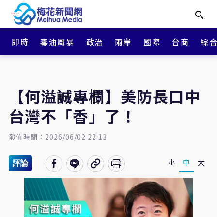
即時
毒油風暴
政治
兩岸
國際
台商
綜
【何溢誠專欄】美防長口中
台灣不「香」了！
發佈時間：2026/06/02 22:13
大
中
小
評論