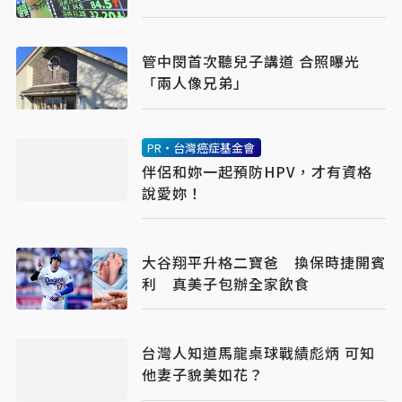
管中閔首次聽兒子講道 合照曝光
「兩人像兄弟」
PR・台灣癌症基金會
伴侶和妳一起預防HPV，才有資格
說愛妳！
大谷翔平升格二寶爸 換保時捷開賓
利 真美子包辦全家飲食
台灣人知道馬龍桌球戰績彪炳 可知
他妻子貌美如花？