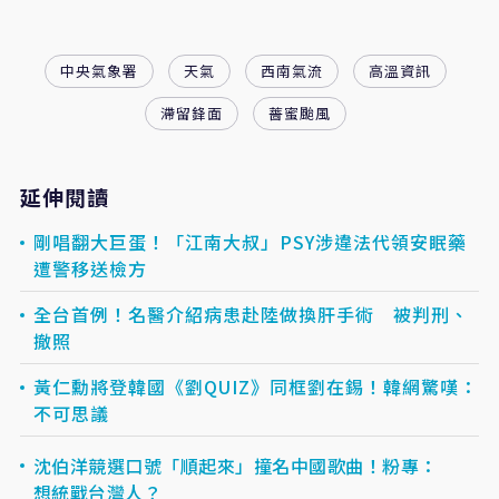
中央氣象署
天氣
西南氣流
高溫資訊
滯留鋒面
薔蜜颱風
延伸閱讀
剛唱翻大巨蛋！「江南大叔」PSY涉違法代領安眠藥
遭警移送檢方
全台首例！名醫介紹病患赴陸做換肝手術 被判刑、
撤照
黃仁勳將登韓國《劉QUIZ》同框劉在錫！韓網驚嘆：
不可思議
沈伯洋競選口號「順起來」撞名中國歌曲！粉專：
想統戰台灣人？