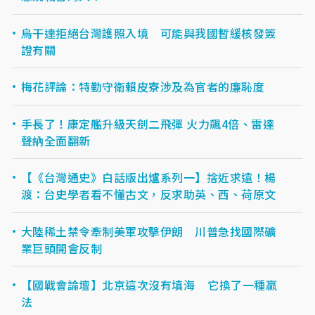
烏干達拒絕台灣護照入境 可能與我國暫緩核發簽
證有關
梅花評論：特勤守衛賴皮寮涉及為官者的廉恥度
手長了！康定艦升級天劍二飛彈 火力飆4倍、雷達
聲納全面翻新
【《台灣通史》白話版出爐系列一】捨近求遠！楊
渡：台史學者看不懂古文，反求助英、西、荷原文
大陸稀土禁令牽制美軍攻擊伊朗 川普急找國際礦
業巨頭開會反制
【國戰會論壇】北京這次沒有填海 它換了一種贏
法