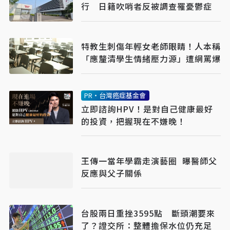
行 日籍吹哨者反被調查罹憂鬱症
特教生刺傷年輕女老師眼睛！人本稱
「應釐清學生情緒壓力源」遭網罵爆
PR・台灣癌症基金會
立即諮詢HPV！是對自己健康最好
的投資，把握現在不嫌晚！
王傳一當年學霸走演藝圈 曝醫師父
反應與父子關係
台股兩日重挫3595點 斷頭潮要來
了？證交所：整體擔保水位仍充足