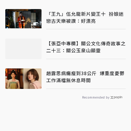
「王九」伍允龍新片變王十 扮娘迷
戀古天樂被讚：好漂亮
【張亞中專欄】關公文化傳奇故事之
二十三：關公玉泉山顯靈
趙露思病癱瘦到38公斤 爆重度憂鬱
工作滿檔無休息時間
Recommended by