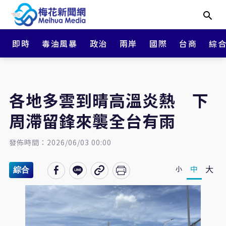
即時
毒油風暴
政治
兩岸
國際
台商
綜
各地多雲到晴高溫炎熱 下
周滯留鋒來襲全台有雨
發佈時間：2026/06/03 00:00
大
中
小
綜合