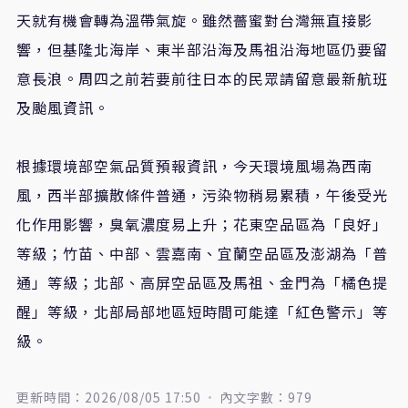
天就有機會轉為溫帶氣旋。雖然薔蜜對台灣無直接影
響，但基隆北海岸、東半部沿海及馬祖沿海地區仍要留
意長浪。周四之前若要前往日本的民眾請留意最新航班
及颱風資訊。
根據環境部空氣品質預報資訊，今天環境風場為西南
風，西半部擴散條件普通，污染物稍易累積，午後受光
化作用影響，臭氧濃度易上升；花東空品區為「良好」
等級；竹苗、中部、雲嘉南、宜蘭空品區及澎湖為「普
通」等級；北部、高屏空品區及馬祖、金門為「橘色提
醒」等級，北部局部地區短時間可能達「紅色警示」等
級。
更新時間：2026/08/05 17:50
內文字數：979