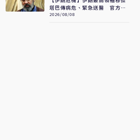
【伊朗危機】伊朗最高領袖穆傑
塔巴傳病危、緊急送醫 官方未
證實
2026/08/08