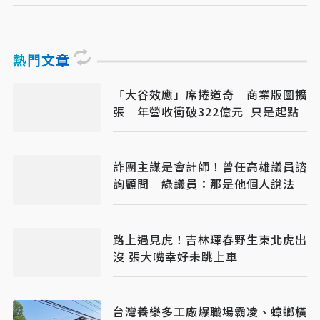
熱門文章
「大谷效應」席捲道奇 商業版圖擴
張 年營收衝破322億元 只是起點
詐團主謀是會計師！曾任高雄議員諮
詢顧問 綠議員：那是他個人說法
路上遇見虎！吉林琿春野生東北虎出
沒 張大嘴幸好未跳上車
台灣養樂多工廠爆職場霸凌、蟑螂橫