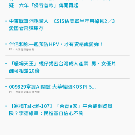
疑 六年「侵吞善款」傳聞再起
中東戰事消耗驚人 CSIS估美軍半年用掉逾2／3
愛國者飛彈庫存
伴侶和妳一起預防HPV，才有資格說愛妳！
PR・台灣癌症基金會
「暖場天王」蜆仔揭密台灣成人產業 男、女優片
酬可相差20倍
009829掌握AI關鍵 大華韓國KOSPI 5...
PR・大華銀全能行銷方案
【寒梅Talk爆-107】「台青e家」平台藏個資風
險？李德維轟：民進黨自信心不夠