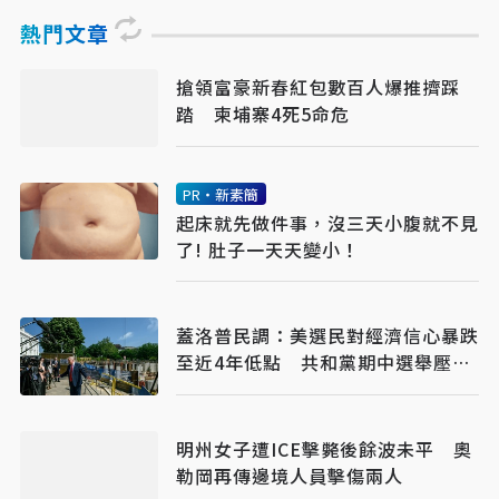
熱門文章
搶領富豪新春紅包數百人爆推擠踩
踏 柬埔寨4死5命危
PR・新素簡
起床就先做件事，沒三天小腹就不見
了! 肚子一天天變小！
蓋洛普民調：美選民對經濟信心暴跌
至近4年低點 共和黨期中選舉壓力
升高
明州女子遭ICE擊斃後餘波未平 奧
勒岡再傳邊境人員擊傷兩人