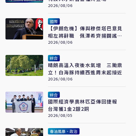
2026/08/06
國際
【伊朗危機】傳與穆傑塔巴意見
相左將辭職 佩澤希齊揚闢謠堅
稱會繼續總統職務
2026/08/06
綜合
晴朗高溫入夜後水氣增 三颱鼎
立！白海豚持續西進周末起接近
2026/08/06
綜合
國際經濟學奧林匹亞傳回捷報
台灣獲1金2銀2銅
2026/08/05
毒油風暴、政治