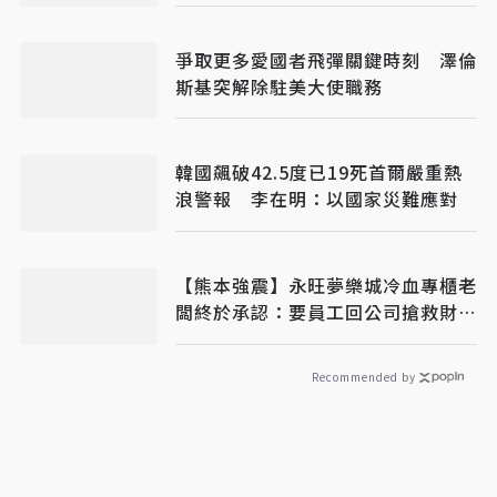
爭取更多愛國者飛彈關鍵時刻 澤倫
斯基突解除駐美大使職務
韓國飆破42.5度已19死首爾嚴重熱
浪警報 李在明：以國家災難應對
【熊本強震】永旺夢樂城冷血專櫃老
闆終於承認：要員工回公司搶救財務
才導致死亡
Recommended by