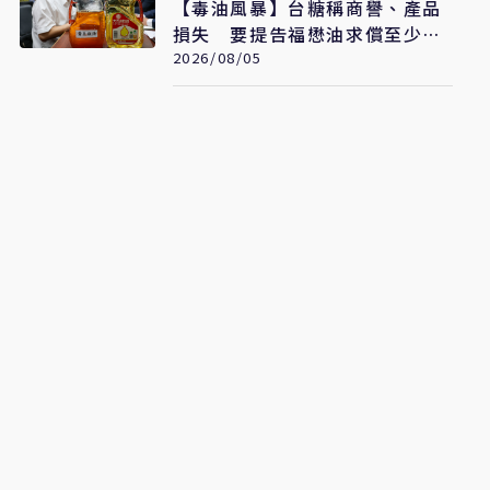
【毒油風暴】台糖稱商譽、產品
損失 要提告福懋油求償至少
2.43億元
2026/08/05