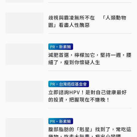
歧視與霸凌無所不在 「人類動物
園」看盡人性醜惡
PR・新素簡
減肥首選，檸檬加它，堅持一週，腰
細了，瘦到你懷疑人生
PR・台灣癌症基金會
立即諮詢HPV！是對自己健康最好
的投資，把握現在不嫌晚！
PR・新素簡
腹部脂肪的「剋星」找到了，常吃這
幾物，吃走大肚囊，瘦出小蠻腰