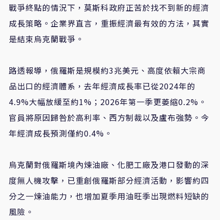
戰爭終點的情況下，莫斯科政府正苦於找不到新的經濟
成長策略。企業界直言，重振經濟最有效的方法，其實
是結束烏克蘭戰爭。
路透報導，俄羅斯是規模約3兆美元、高度依賴大宗商
品出口的經濟體系，去年經濟成長率已從2024年的
4.9%大幅放緩至約1%；2026年第一季更萎縮0.2%。
官員將原因歸咎於高利率、西方制裁以及盧布強勢。今
年經濟成長預測僅約0.4%。
烏克蘭對俄羅斯境內煉油廠、化肥工廠及港口發動的深
度無人機攻擊，已重創俄羅斯部分經濟活動，影響約四
分之一煉油能力，也增加夏季用油旺季出現燃料短缺的
風險。