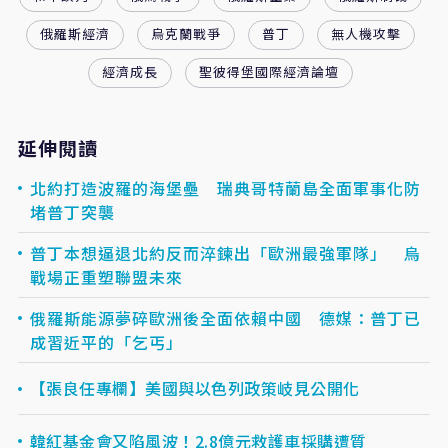
俄羅斯經濟
烏克蘭戰爭
普丁
無人機攻擊
經濟成長
聖彼得堡國際經濟論壇
延伸閱讀
北約打造波羅的海堡壘 瑞典哥特蘭島全面軍事化防
堵普丁突襲
普丁本想逼退北約反而淬鍊出「歐洲最強軍隊」 烏
戰場正重塑聯盟未來
俄羅斯能源夢碎歐洲後全面依賴中國 德媒：普丁已
成習近平的「乞丐」
【張良任專欄】美國與以色列政策岐見公開化
韓紅基金會又陷風波！2.8億元救護車採購遭質