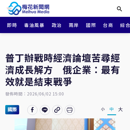
即時
毒油風暴
政治
兩岸
國際
台商
綜
普丁辦戰時經濟論壇苦尋經
濟成長解方 俄企業：最有
效就是結束戰爭
發佈時間：2026/06/02 15:00
大
中
小
國際