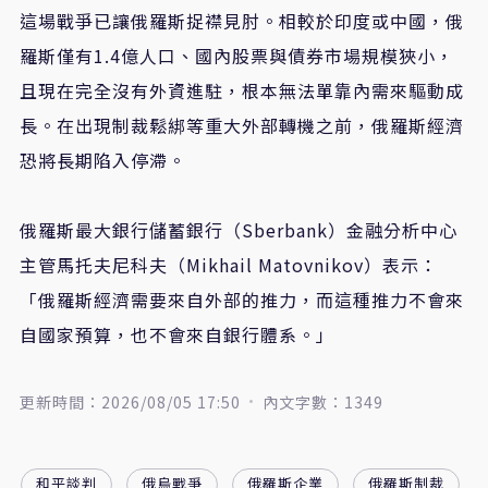
這場戰爭已讓俄羅斯捉襟見肘。相較於印度或中國，俄
羅斯僅有1.4億人口、國內股票與債券市場規模狹小，
且現在完全沒有外資進駐，根本無法單靠內需來驅動成
長。在出現制裁鬆綁等重大外部轉機之前，俄羅斯經濟
恐將長期陷入停滯。
俄羅斯最大銀行儲蓄銀行（Sberbank）金融分析中心
主管馬托夫尼科夫（Mikhail Matovnikov）表示：
「俄羅斯經濟需要來自外部的推力，而這種推力不會來
自國家預算，也不會來自銀行體系。」
更新時間：2026/08/05 17:50
內文字數：1349
和平談判
俄烏戰爭
俄羅斯企業
俄羅斯制裁