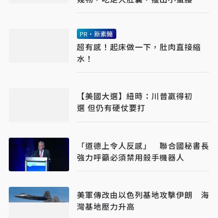
PR・新素簡
超有感！起床做一下，肚肉直接縮
水！
【美國大選】紐時：川普贏得初
選 但仍有硬仗要打
「道德上令人反感」 聯合國秘書長
強力呼籲必須禁用殺手機器人
美軍傳改由以色列基地攻擊伊朗 海
灣基地壓力升高