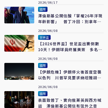
2026/06/17
國際
澤倫斯基公開信酸「掌權26年浮現
年齡影響」 普丁冷回：別拿年齡
做文章
2026/06/08
世界盃
【2026世界盃】世足盃出賽倒數
10天！伊朗球員終獲美簽 多名行
政高層簽證仍卡關
2026/06/08
國際
【伊朗危機】伊朗停火後首度空襲
以色列 川普罕見要求納坦雅胡克
制勿反擊
2026/06/08
國際
表面致普丁、實向俄菁英與西方喊
話 澤倫斯基公開信有弦外之音