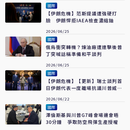
國際
【伊朗危機】范斯提議遭強硬打
臉 伊朗悍拒IAEA檢查濃縮鈾
2026/06/25
國際
俄烏衝突轉機？煉油廠遭連擊後普
丁突喊話稱準備和平談判
2026/06/25
國際
【伊朗危機】【更新】瑞士談判首
日伊朗代表一度離場抗議川普威
脅 卡達聲明稱首輪高級別會談圓
2026/06/22
滿結束
國際
澤倫斯基與川普G7峰會場邊會晤
30分鐘 爭取防空飛彈生產授權