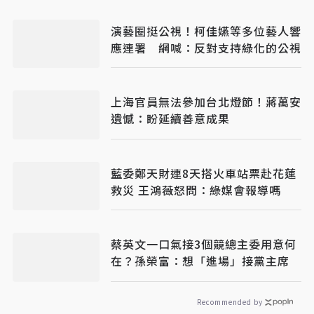
演藝圈挺公視！柯佳嬿等多位藝人響
應連署 網喊：反對支持綠化的公視
上海官員無法參加台北燈節！蔣萬安
遺憾：盼延續善意成果
藍委鄭天財連8天搭火車站票赴花蓮
救災 王鴻薇怒問：綠媒會報導嗎
蔡英文一口氣接3個競總主委用意何
在？孫榮富：想「進場」接黨主席
Recommended by