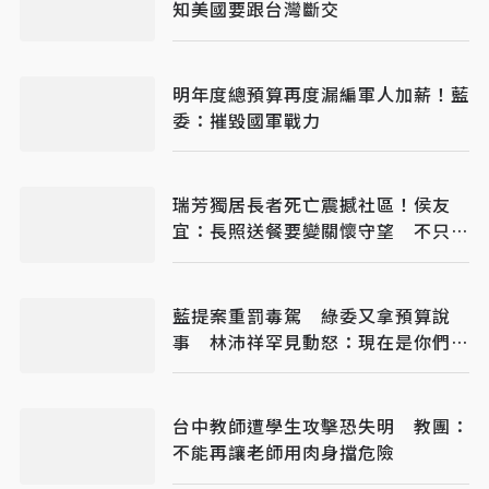
知美國要跟台灣斷交
明年度總預算再度漏編軍人加薪！藍
委：摧毀國軍戰力
瑞芳獨居長者死亡震撼社區！侯友
宜：長照送餐要變關懷守望 不只是
送餐
藍提案重罰毒駕 綠委又拿預算說
事 林沛祥罕見動怒：現在是你們在
治理國家
台中教師遭學生攻擊恐失明 教團：
不能再讓老師用肉身擋危險