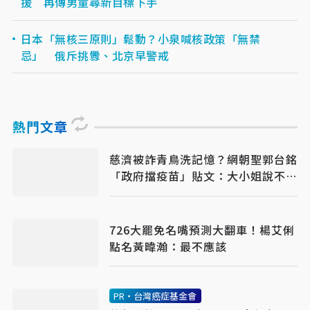
援 再傳男童尋新目標下手
日本「無核三原則」鬆動？小泉喊核政策「無禁
忌」 俄斥挑釁、北京早警戒
熱門文章
慈濟被詐青鳥洗記憶？網朝聖郭台銘
「政府擋疫苗」貼文：大小姐說不要
買
726大罷免名嘴預測大翻車！楊艾俐
點名黃暐瀚：最不應該
PR・台灣癌症基金會