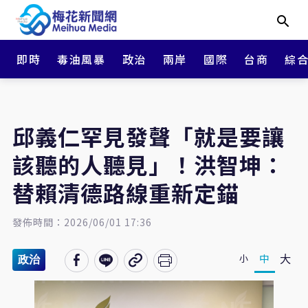
即時
毒油風暴
政治
兩岸
國際
台商
綜
邱義仁罕見發聲「就是要讓
該聽的人聽見」！洪智坤：
替賴清德路線重新定錨
發佈時間：2026/06/01 17:36
大
中
小
政治