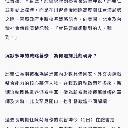
性台獨」。對此，前總統府副秘書長洪智坤說，邱義仁
並非愛上媒體，而是在川習會後國際高度關注台海局勢
之際，替賴政府重新校準戰略語言，向美國、北京及台
灣社會傳達清楚訊號，「就是要讓想聽到的人，聽
到。」
沉默多年的戰略幕僚 為何選擇此刻現身？
邱義仁長期被視為民進黨內少數具備國安、外交與選戰
整合能力的核心幕僚人物，在賴政府執政兩年多來，新
潮流執民進黨各派系牛耳，做為新系幕後運籌帷幄的軍
師及大將，此次罕見開口，也引發政壇不同解讀。
過去長期擔任陳菊幕僚的洪智坤今（
1
日）在臉書指