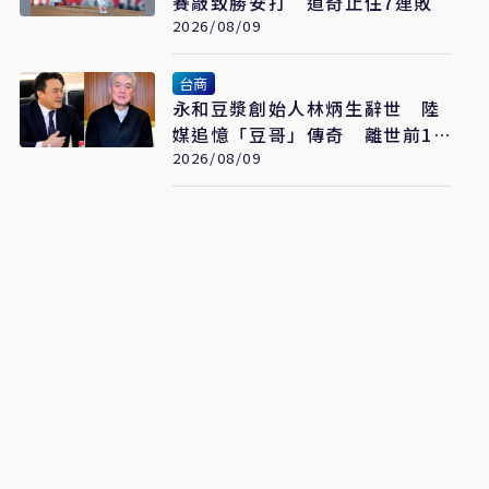
賽敲致勝安打 道奇止住7連敗
2026/08/09
台商
永和豆漿創始人林炳生辭世 陸
媒追憶「豆哥」傳奇 離世前13
天弟弟接掌香港永和
2026/08/09