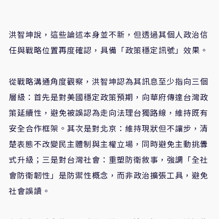
洪智坤說，這些論述本身並不新，但透過其個人政治信
任與戰略位置再度確認，具備「政策穩定訊號」效果。
從戰略溝通角度觀察，洪智坤認為其訊息至少指向三個
層級：首先是對美國穩定政策預期，向華府傳達台灣政
策延續性，避免被誤認為走向法理台獨路線，維持既有
安全合作框架。其次是對北京：維持現狀但不讓步，清
楚表態不改變民主體制與主權立場，同時避免主動挑釁
式升級；三是對台灣社會：重塑防衛敘事，強調「全社
會防衛韌性」是防禦性概念，而非政治擴張工具，避免
社會誤讀。