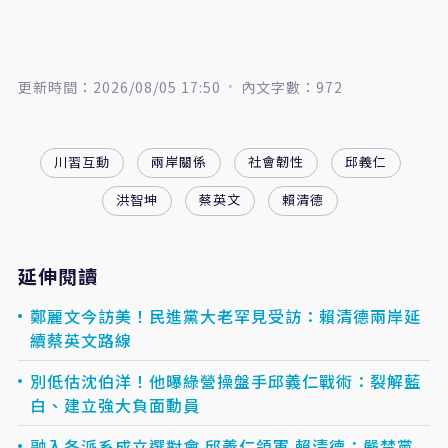
更新時間：2026/08/05 17:50
內文字數：972
川習互動
兩岸關係
社會韌性
邱義仁
洪智坤
蔡英文
賴清德
延伸閱讀
鄭麗文今訪美！民進黨大老罕見受訪：賴清德兩岸延
續蔡英文路線
別低估沈伯洋！他曝綠營操盤手邱義仁戰術：裂解藍
白、建立強大負面動員
融入各派系成立選對會 邱義仁領軍 賴清德：嚴禁黨