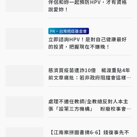
伴侶和妳一起預防HPV，才有資格
說愛妳！
PR・台灣癌症基金會
立即諮詢HPV！是對自己健康最好
的投資，把握現在不嫌晚！
慈濟買疫苗遭詐10億 楊渡重貼4年
前文章痛批：若非政府阻擋會這樣
嗎？
處理不適任教師/全教總反對人本主
張「設第三方機構」 盼廢校事會
議、案件分流
【江南案拼圖書摘6-6】錢復事先不