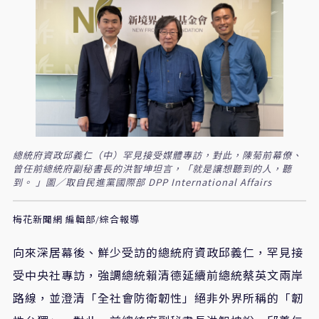
總統府資政邱義仁（中）罕見接受媒體專訪，對此，陳菊前幕僚、
曾任前總統府副秘書長的洪智坤坦言，「就是讓想聽到的人，聽
到。 」圖／取自民進黨國際部 DPP International Affairs
梅花新聞網 編輯部/綜合報導
向來深居幕後、鮮少受訪的總統府資政邱義仁，罕見接
受中央社專訪，強調總統賴清德延續前總統蔡英文兩岸
路線，並澄清「全社會防衛韌性」絕非外界所稱的「韌