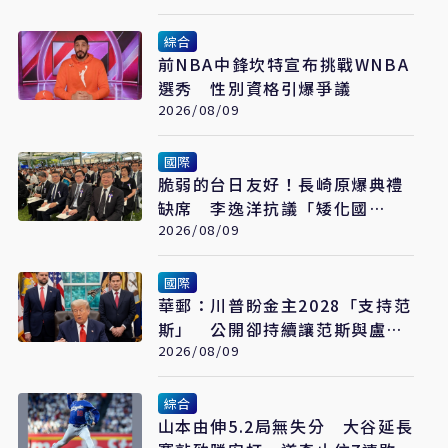
綜合
前NBA中鋒坎特宣布挑戰WNBA
選秀 性別資格引爆爭議
2026/08/09
國際
脆弱的台日友好！長崎原爆典禮
缺席 李逸洋抗議「矮化國
格」：日媒揭長崎特殊安排
2026/08/09
國際
華郵：川普盼金主2028「支持范
斯」 公開卻持續讓范斯與盧比
奧較勁接班
2026/08/09
綜合
山本由伸5.2局無失分 大谷延長