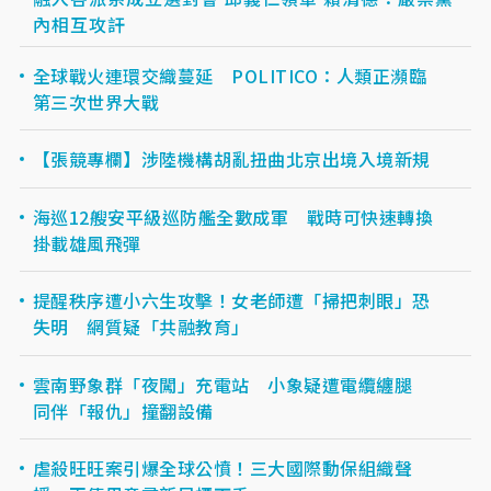
內相互攻訐
全球戰火連環交織蔓延 POLITICO：人類正瀕臨
第三次世界大戰
【張競專欄】涉陸機構胡亂扭曲北京出境入境新規
海巡12艘安平級巡防艦全數成軍 戰時可快速轉換
掛載雄風飛彈
提醒秩序遭小六生攻擊！女老師遭「掃把刺眼」恐
失明 網質疑「共融教育」
雲南野象群「夜闖」充電站 小象疑遭電纜纏腿
同伴「報仇」撞翻設備
虐殺旺旺案引爆全球公憤！三大國際動保組織聲