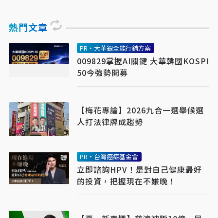
熱門文章
PR・大華銀全能行銷方案
009829掌握AI關鍵 大華韓國KOSPI
50今強勢開募
【梅花專論】2026九合一選舉候選
人打法律牌成趨勢
PR・台灣癌症基金會
立即諮詢HPV！是對自己健康最好
的投資，把握現在不嫌晚！