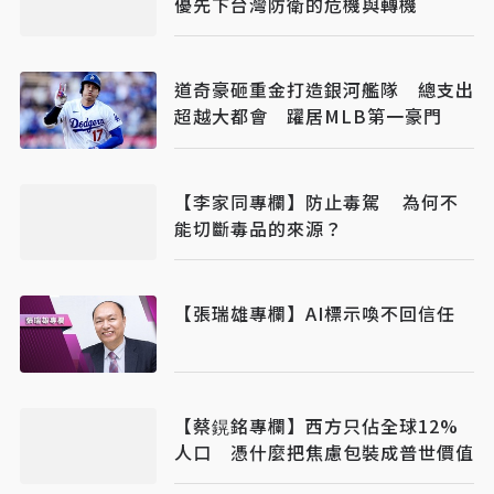
優先下台灣防衛的危機與轉機
道奇豪砸重金打造銀河艦隊 總支出
超越大都會 躍居MLB第一豪門
【李家同專欄】防止毒駕 為何不
能切斷毒品的來源？
【張瑞雄專欄】AI標示喚不回信任
【蔡鎤銘專欄】西方只佔全球12%
人口 憑什麼把焦慮包裝成普世價值