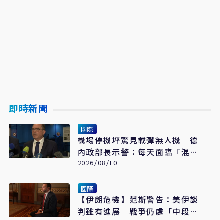
即時新聞
國際
機場停機坪驚見載彈無人機 德
內政部長示警：每天面臨「混合
戰爭」攻擊
2026/08/10
國際
【伊朗危機】范斯警告：美伊談
判雖有進展 戰爭仍處「中段」