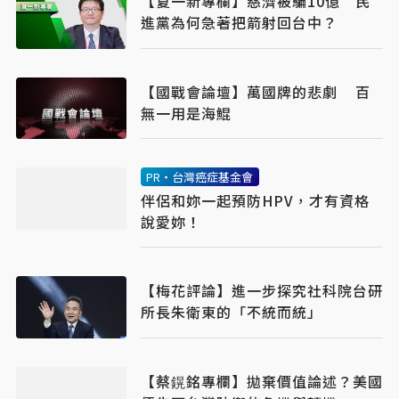
【夏一新專欄】慈濟被騙10億 民
進黨為何急著把箭射回台中？
【國戰會論壇】萬國牌的悲劇 百
無一用是海鯤
PR・台灣癌症基金會
伴侶和妳一起預防HPV，才有資格
說愛妳！
【梅花評論】進一步探究社科院台研
所長朱衛東的「不統而統」
【蔡鎤銘專欄】拋棄價值論述？美國