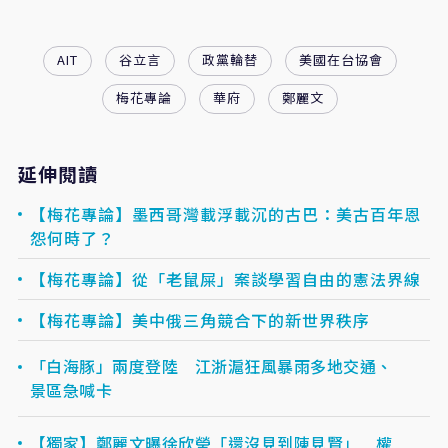
AIT
谷立言
政黨輪替
美國在台協會
梅花專論
華府
鄭麗文
延伸閱讀
【梅花專論】墨西哥灣載浮載沉的古巴：美古百年恩
怨何時了？
【梅花專論】從「老鼠屎」案談學習自由的憲法界線
【梅花專論】美中俄三角競合下的新世界秩序
「白海豚」兩度登陸 江浙滬狂風暴雨多地交通、
景區急喊卡
【獨家】鄭麗文曝徐欣瑩「還沒見到陳見賢」 權