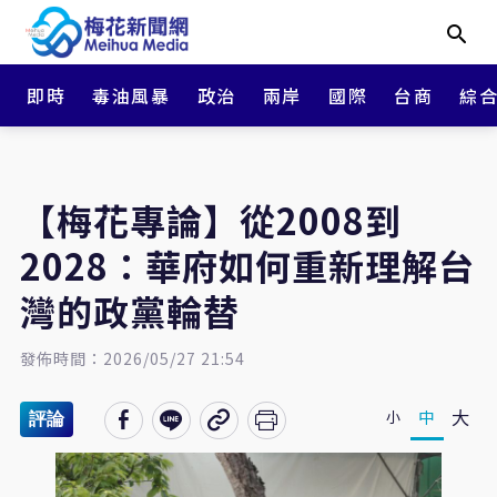
即時
毒油風暴
政治
兩岸
國際
台商
綜
【梅花專論】從2008到
2028：華府如何重新理解台
灣的政黨輪替
發佈時間：2026/05/27 21:54
大
中
小
評論