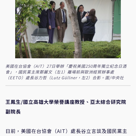
美國在台協會（AIT）27日舉辦「慶祝美國250周年獨立紀念日酒
會」，國民黨主席鄭麗文（左1）離場前與歐洲經貿辦事處
（EETO）處長谷力哲（Lutz Güllner，左2）合影。圖/中央社
王鳳生/國立高雄大學榮譽講座教授、亞太綜合研究院
副院長
日前，美國在台協會（AIT）處長谷立言談及國民黨主