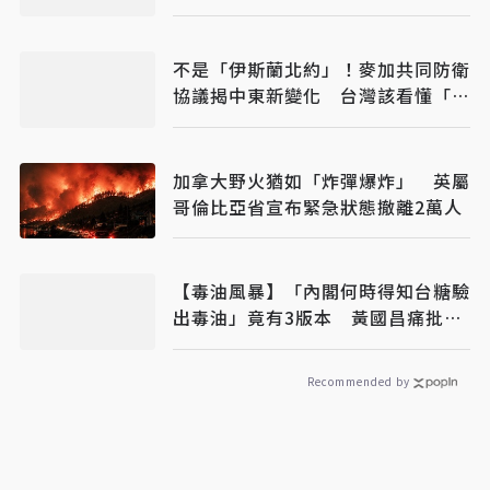
年70歲
不是「伊斯蘭北約」！麥加共同防衛
協議揭中東新變化 台灣該看懂「多
層次安全」
加拿大野火猶如「炸彈爆炸」 英屬
哥倫比亞省宣布緊急狀態撤離2萬人
【毒油風暴】「內閣何時得知台糖驗
出毒油」竟有3版本 黃國昌痛批賴
政府說謊卸責
Recommended by