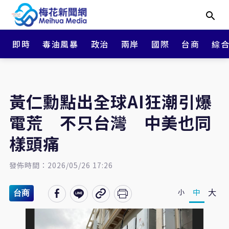
即時
毒油風暴
政治
兩岸
國際
台商
綜
黃仁勳點出全球AI狂潮引爆
電荒 不只台灣 中美也同
樣頭痛
發佈時間：2026/05/26 17:26
大
中
小
台商