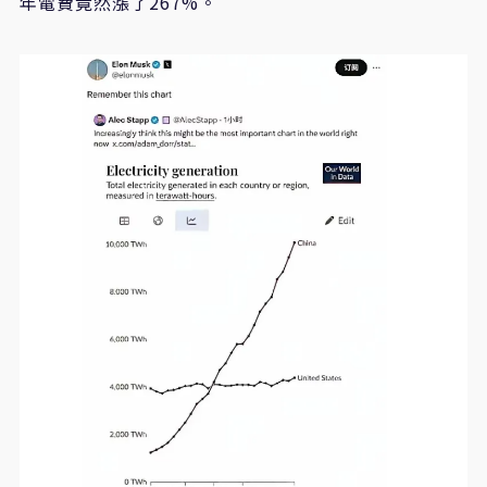
年電費竟然漲了267%。