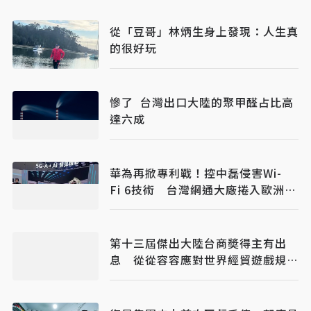
從「豆哥」林炳生身上發現：人生真
的很好玩
慘了 台灣出口大陸的聚甲醛占比高
達六成
華為再掀專利戰！控中磊侵害Wi-
Fi 6技術 台灣網通大廠捲入歐洲訴
訟
第十三屆傑出大陸台商奬得主有出
息 從從容容應對世界經貿遊戲規則
巨變