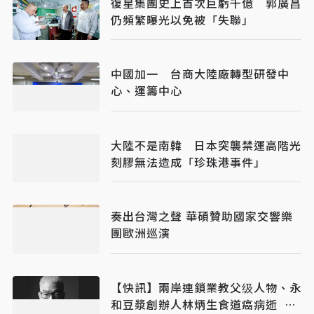
復星集團史上首次巨虧千億 郭廣昌
仍頻繁曝光以免被「失聯」
中國加一 台商大陸廠轉型研發中
心、運籌中心
大陸不是南韓 日本突襲禁運高階光
刻膠無法造成「珍珠港事件」
奏出台灣之聲 華碩贊助國家交響樂
團歐洲巡演
【快訊】兩岸連鎖業教父级人物、永
和豆漿創辦人林炳生食道癌病逝 享