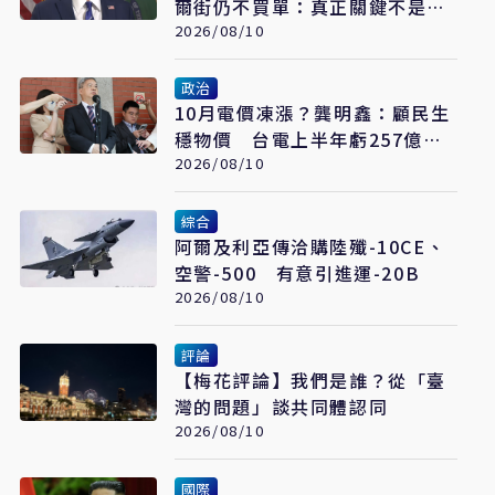
爾街仍不買單：真正關鍵不是供
給 而是通膨
2026/08/10
政治
10月電價凍漲？龔明鑫：顧民生
穩物價 台電上半年虧257億、
政府研議撥補
2026/08/10
綜合
阿爾及利亞傳洽購陸殲-10CE、
空警-500 有意引進運-20B
2026/08/10
評論
【梅花評論】我們是誰？從「臺
灣的問題」談共同體認同
2026/08/10
國際