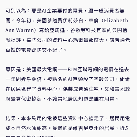
可別以為：那是AI企業要付的電費，跟一般消費者無
關。今年初，美國參議員伊莉莎白·華倫（Elizabeth
Ann Warren）寫給亞馬遜、谷歌等科技巨頭的公開信
就批評，這些公司的資料中心耗電量那麼大，讓普通老
百姓的電費都快交不起了。
原因是：美國最大電網——PJM互聯電網的電價在過去
一年間近乎翻倍，被點名的AI巨頭設了空殼公司，偷偷
在居民區建了資料中心，偽裝成普通住宅，又和當地政
府簽署保密協定，不讓當地居民知道是誰在用電。
結果，本來夠用的電被這些資料中心搶走了，居民用電
成本自然水漲船高。最慘的是維吉尼亞州的居民，近5