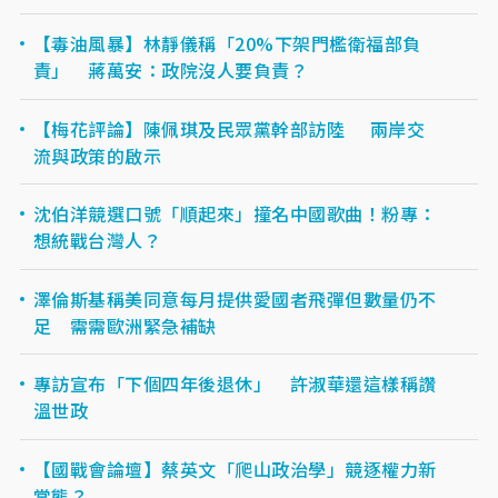
【毒油風暴】林靜儀稱「20%下架門檻衛福部負
責」 蔣萬安：政院沒人要負責？
【梅花評論】陳佩琪及民眾黨幹部訪陸 兩岸交
流與政策的啟示
沈伯洋競選口號「順起來」撞名中國歌曲！粉專：
想統戰台灣人？
澤倫斯基稱美同意每月提供愛國者飛彈但數量仍不
足 需需歐洲緊急補缺
專訪宣布「下個四年後退休」 許淑華還這樣稱讚
溫世政
【國戰會論壇】蔡英文「爬山政治學」競逐權力新
常態？