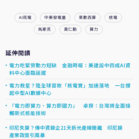
AI耗電
中美發電量
東數西算
核電
馬斯克
黃仁勳
算力
延伸閱讀
電力吃緊勞動力短缺 金融時報：美建設中四成AI資
料中心面臨延遲
電力救星？陸全球首款「核電寶」加速落地 一台撐
起中型AI數據中心
「電力即算力、算力即國力」 卓揆：台灣將全面接
觸新式核能技術
印尼失算？傳中資鎳企21天拆光產線撤離 印尼鎳
產業政策引風暴