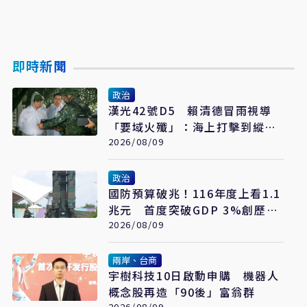
即時新聞
政治
漢光42號D5 賴清德冒雨視導
「要域火殲」：海上打擊到縱深
防禦驗證整體戰力
2026/08/09
政治
國防預算破兆！116年度上看1.1
兆元 首度突破GDP 3%創歷史
新高
2026/08/09
兩岸、台商
宇樹科技10日啟動申購 機器人
概念股再造「90後」富翁群
2026/08/09