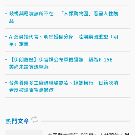
歧視與霸凌無所不在 「人類動物園」看盡人性醜
惡
AI演員接代言、明星授權分身 陸娛樂圈重塑「明
星」定義
【伊朗危機】伊官媒公布軍機殘骸 疑為F-15E
美尚未證實遭擊落
台灣養樂多工廠爆職場霸凌、蟑螂橫行 日籍吹哨
者反被調查罹憂鬱症
熱門文章