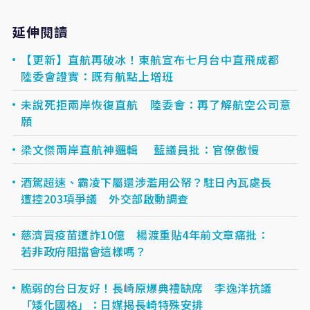
延伸閱讀
【更新】直航再破冰！東航宣布七月台中直飛成都
陸委會證實：既有航點上增班
未說死拒兩岸恢復直航 陸委會：再了解航空公司意
願
梁文傑兩岸直航神邏輯 藍議員批：官僚傲慢
酒駕超速、霸凌下屬還涉濫用公帑？駐日內瓦處長
遭控203項爭議 外交部啟動調查
慈濟買疫苗遭詐10億 楊渡重貼4年前文章痛批：
若非政府阻擋會這樣嗎？
脆弱的台日友好！長崎原爆典禮缺席 李逸洋抗議
「矮化國格」：日媒揭長崎特殊安排