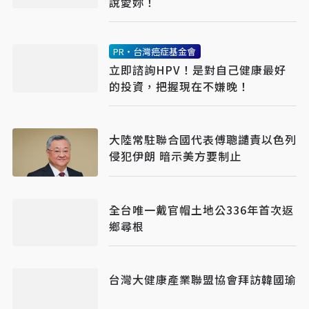
說愛妳！
PR・台灣癌症基金會
立即諮詢HPV！是對自己健康最好
的投資，把握現在不嫌晚！
大陸常駐聯合國代表傅聰譴責以色列
侵犯伊朗 暗示美方要制止
全台唯一戴官帽土地公336年首次返
鄉尋根
台灣大健康產業聯盟協會拜訪韓國瑜