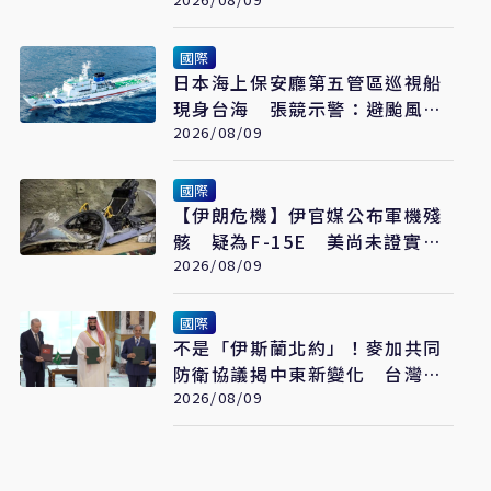
國際
日本海上保安廳第五管區巡視船
現身台海 張競示警：避颱風也
要關注航行動向
2026/08/09
國際
【伊朗危機】伊官媒公布軍機殘
骸 疑為F-15E 美尚未證實遭
擊落
2026/08/09
國際
不是「伊斯蘭北約」！麥加共同
防衛協議揭中東新變化 台灣該
看懂「多層次安全」
2026/08/09