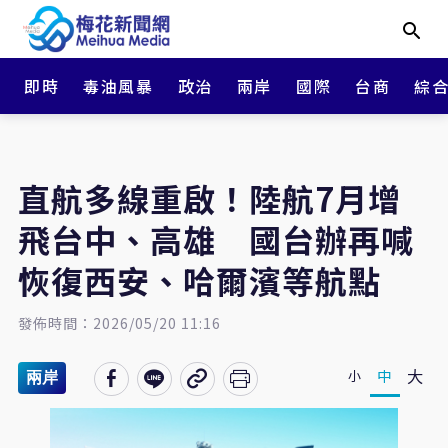
即時
毒油風暴
政治
兩岸
國際
台商
綜
直航多線重啟！陸航7月增
飛台中、高雄 國台辦再喊
恢復西安、哈爾濱等航點
發佈時間：2026/05/20 11:16
大
中
小
兩岸