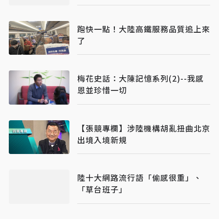
跑快一點！大陸高鐵服務品質追上來
了
梅花史話：大陳記憶系列(2)--我感
恩並珍惜一切
【張競專欄】涉陸機構胡亂扭曲北京
出境入境新規
陸十大網路流行語「偷感很重」、
「草台班子」