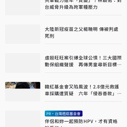
共軍戰力連年「質變」！林穎佑：對
台威脅升級為跨軍種壓力
大陸新冠疫苗之父楊曉明 傳被判處
死刑
虐殺旺旺案引爆全球公憤！三大國際
動保組織聲援 再傳男童尋新目標下
手
韓紅基金會又陷風波！2.8億元救護
車採購遭質疑 六年「侵吞善款」傳
聞再起
PR・台灣癌症基金會
伴侶和妳一起預防HPV，才有資格