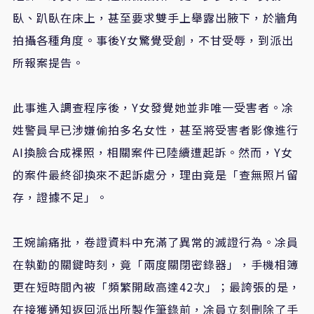
臥、趴臥在床上，甚至要求雙手上舉露出腋下，於牆角
拍攝各種角度。事後Y女驚覺受創，不甘受辱，到派出
所報案提告。
此事進入調查程序後，Y女發覺她並非唯一受害者。凃
姓警員早已涉嫌偷拍多名女性，甚至將受害者影像進行
AI換臉合成裸照，相關案件已陸續遭起訴。然而，Y女
的案件最終卻換來不起訴處分，理由竟是「查無照片留
存，證據不足」。
王婉諭痛批，卷證資料中充滿了異常的滅證行為。凃員
在執勤的關鍵時刻，竟「兩度關閉密錄器」，手機相簿
更在短時間內被「頻繁開啟高達42次」；最誇張的是，
在接獲通知返回派出所製作筆錄前，凃員立刻刪除了手