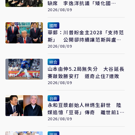
缺席 李逸洋抗議「矮化國
格」：日媒揭長崎特殊安排
2026/08/09
國際
華郵：川普盼金主2028「支持范
斯」 公開卻持續讓范斯與盧比
奧較勁接班
2026/08/09
綜合
山本由伸5.2局無失分 大谷延長
賽敲致勝安打 道奇止住7連敗
2026/08/09
台商
永和豆漿創始人林炳生辭世 陸
媒追憶「豆哥」傳奇 離世前13
天弟弟接掌香港永和
2026/08/09
評論