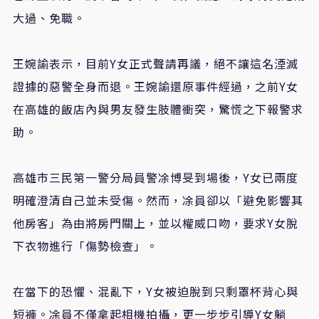
大過、免職。
王婉諭表示，目前Y女正式聲請再議，絕不讓這名湮滅
證據的惡警全身而退。王婉諭還原事件經過，之前Y女
在高雄的飯店內與男友發生肢體衝突，驚慌之下報警求
助。
高雄市三民第一警分局員警凃博旻到場後，Y女已兩度
明確澄清自己並未受傷。然而，凃員卻以「避免影響其
他房客」為由將房門關上，並以權威口吻，要求Y女脫
下衣物進行「傷勢檢查」。
在當下的恐懼、混亂下，Y女被迫脫到只剩罩杯背心與
短褲。凃員不僅拿起相機拍攝，更一步步引導Y女躺