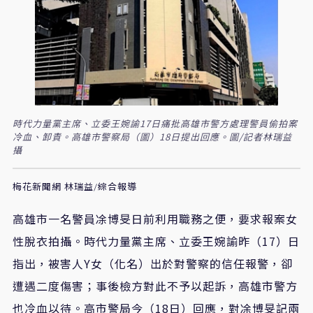
時代力量黨主席、立委王婉諭17日痛批高雄市警方處理警員偷拍案
冷血、卸責。高雄市警察局（圖）18日提出回應。圖/記者林瑞益
攝
梅花新聞網 林瑞益/綜合報導
高雄市一名警員凃博旻日前利用職務之便，要求報案女
性脫衣拍攝。時代力量黨主席、立委王婉諭昨（17）日
指出，被害人Y女（化名）出於對警察的信任報警，卻
遭遇二度傷害；事後檢方對此不予以起訴，高雄市警方
也冷血以待。高市警局今（18日）回應，對凃博旻記兩