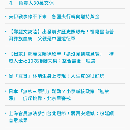
孔 負責人30萬交保
美伊戰事停不下來 各國央行轉向增持黃金
【鄭麗文訪陸】出發前夕歷史照曝光！祖籍雲南普
洱彝族血統 父親是中國遠征軍
【獨家】鄭麗文曝徐欣瑩「還沒見到陳見賢」 權
威人士揭10次接觸未果：整合最後一哩路
從「豆哥」林炳生身上發現：人生真的很好玩
日本「無核三原則」鬆動？小泉喊核政策「無禁
忌」 俄斥挑釁、北京早警戒
上海官員無法參加台北燈節！蔣萬安遺憾：盼延續
善意成果