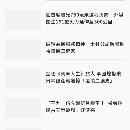
陸首度曝光750毫米遠程火箭 外媒
關注191型火力延伸至500公里
展現為民服務精神 士林分局暖警助
視障民眾返家
擔任《列車人生》旅人 李國煌搭乘
日本破產鐵道憶「還債血淚史」
「王九」伍允龍新片變王十 扮娘迷
戀古天樂被讚：好漂亮