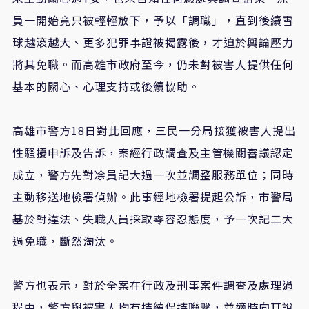
員一開始竟只被輕輕放下，予以「調職」，直到後續雪
球越滾越大、更多犯罪事證被揭露後，才迫於輿論壓力
將其免職。而高雄市政府至今，仍未對被害人提供任何
基本的關心、心理支持或後續協助。
高雄市警方18日對此回應，三民一分局接獲被害人提出
性騷擾申訴及告訴，案經行政調查及主管機關審議認定
成立，警方先對凃員記大過一次並調整服務單位；同時
主動移送地檢署偵辦。此事經地檢署提起公訴，市警局
基於對違法、失職人員採取零容忍態度，予一次記二大
過免職，斷然淘汰。
警方也表示，對於全案在行政及刑事案件調查及處理過
程中，警方與被害人均有持續保持聯繫，並適時向其說