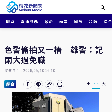
即時
毒油風暴
政治
兩岸
國際
台商
綜
色警偷拍又一樁 雄警：記
兩大過免職
發佈時間：2026/05/18 16:18
大
中
小
綜合