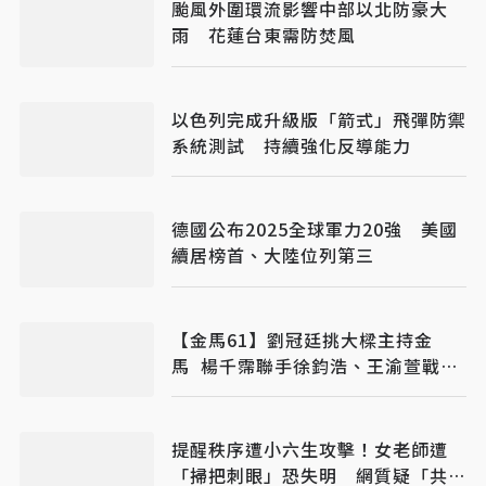
颱風外圍環流影響中部以北防豪大
雨 花蓮台東需防焚風
以色列完成升級版「箭式」飛彈防禦
系統測試 持續強化反導能力
德國公布2025全球軍力20強 美國
續居榜首、大陸位列第三
【金馬61】劉冠廷挑大樑主持金
馬 楊千霈聯手徐鈞浩、王渝萱戰紅
毯
提醒秩序遭小六生攻擊！女老師遭
「掃把刺眼」恐失明 網質疑「共融