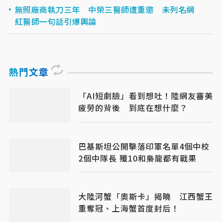
無照廠商執刀三年 中榮三醫師遭重懲 未列名網
紅醫師一句話引爆輿論
熱門文章
「AI短劇臉」看到想吐！陸網友審美
疲勞的背後 到底在想什麼？
巴基斯坦公開擊落印軍名單4個中校
2個中隊長 殲10和梟龍都有戰果
大陸河蟹「奧斯卡」揭曉 江西蟹王
重奪冠、上海蟹首度封后！