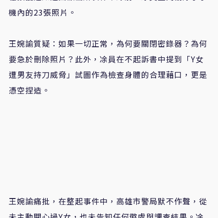
機內的23張照片。
王婉諭質疑：如果一切正常，為何要關閉密錄器？為何
要急於刪除照片？此外，凃員在不起訴書中提到「Y女
遭男友持刀威脅」試圖作為檢查身體的合理藉口，更是
憑空捏造。
王婉諭痛批，在整起事件中，高雄市警局默不作聲，從
未主動關心過Y女，也未告知任何懲處與調查結果。凃