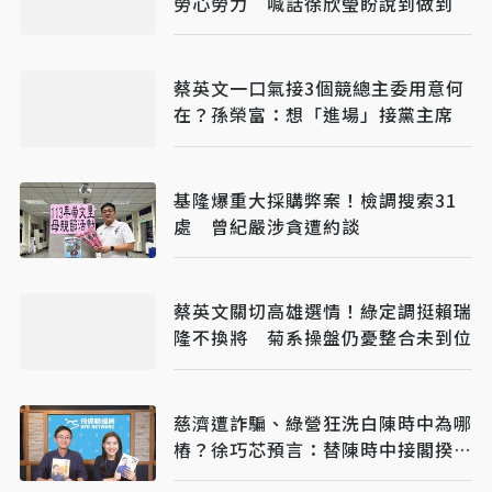
勞心勞力 喊話徐欣瑩盼說到做到
蔡英文一口氣接3個競總主委用意何
在？孫榮富：想「進場」接黨主席
基隆爆重大採購弊案！檢調搜索31
處 曾紀嚴涉貪遭約談
蔡英文關切高雄選情！綠定調挺賴瑞
隆不換將 菊系操盤仍憂整合未到位
慈濟遭詐騙、綠營狂洗白陳時中為哪
樁？徐巧芯預言：替陳時中接閣揆鋪
路