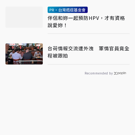
PR・台灣癌症基金會
伴侶和妳一起預防HPV，才有資格
說愛妳！
台荷情報交流遭外洩 軍情官員竟全
程被跟拍
Recommended by