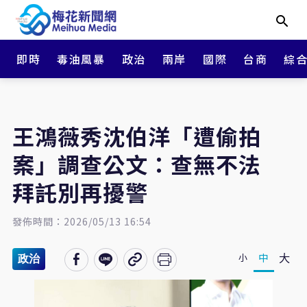
即時
毒油風暴
政治
兩岸
國際
台商
綜
王鴻薇秀沈伯洋「遭偷拍
案」調查公文：查無不法
拜託別再擾警
發佈時間：2026/05/13 16:54
大
中
小
政治