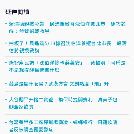
延伸閱讀
賴清德親披彩帶 民進黨徵召沈伯洋戰北市 徐巧芯
酸：藍營選戰救星
拍板了！民進黨5/13徵召沈伯洋參選台北市長 賴清
德將親授戰旗
綠智庫民調「沈伯洋慘輸蔣萬安」 黃揚明：阿扁是
不是想提醒民進黨什麼
蒜鳥是隻什麽鳥？武漢方言 文創熱度「飛」升
大谷翔平升格二寶爸 換保時捷開賓利 真美子包
辦全家飲食
台灣養樂多工廠爆職場霸凌、蟑螂橫行 日籍吹哨
者反被調查罹憂鬱症