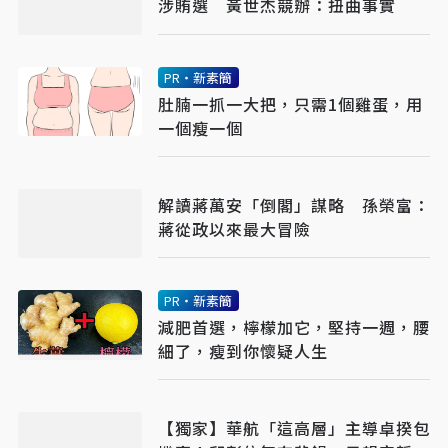
涉賄選 黃世杰競辦：扭曲事實
PR・新素簡
肚腩一抓一大把，只需1個雞蛋，用
一個瘦一個
解讀蔣萬安「倒閣」謀略 孫榮富：
蔣從政以來最大冒險
PR・新素簡
減肥首選，檸檬加它，堅持一週，腰
細了，瘦到你懷疑人生
【獨家】華航「這高層」主導卓揆包