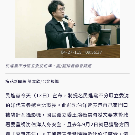
民進黨不分區立委沈伯洋。圖/翻攝自國會頻道
梅花新聞網 簡立欣/台北報導
民進黨今天
（13日）
宣布
，
將提名民進黨不分區立委沈
伯洋代表參選台北市長。此前沈伯洋曾表示自己家門口
被裝針孔攝影機，國民黨立委王鴻薇當時發文要求警政
署要重視沈伯洋人身安全
，
且去年9月2日就已獲警方回
覆
「
查無不法
」。
王鴻薇表示當時顧及沈伯洋感受，沒