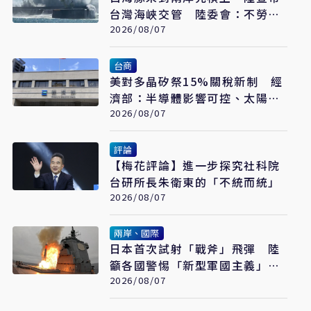
台灣海峽交管 陸委會：不勞費
心
2026/08/07
台商
美對多晶矽祭15%關稅新制 經
濟部：半導體影響可控、太陽能
產業衝擊有限
2026/08/07
評論
【梅花評論】進一步探究社科院
台研所長朱衛東的「不統而統」
2026/08/07
兩岸、國際
日本首次試射「戰斧」飛彈 陸
籲各國警惕「新型軍國主義」發
展
2026/08/07