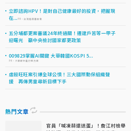
立即諮詢HPV！是對自己健康最好的投資，把握現
在...
PR・台灣癌症基金會
五分埔都更案審議24年終過關！遷建戶苦等一甲子
迎曙光 籲中央檢討國家都更政策
009829掌握AI關鍵 大華韓國KOSPI 5...
PR・大華銀全能行銷方案
虐殺旺旺案引爆全球公憤！三大國際動保組織聲
援 再傳男童尋新目標下手
熱門文章
官員「喊凍蒜還送蛋」！詹江村檢舉