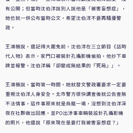
有公開
；
但當時沈
伯洋
說別人說他是
「
被害妄想症
」，
她也就一併公布當時公文，希望沈伯洋不要再
騷擾警
政
。
王鴻薇說，還記得大罷免前，沈伯洋在三立節目《話時
代人物》表示，家門口被裝針孔攝影機偷拍，他抄下車
牌並報警，沈伯洋稱
「
卻變成無結果的
『
死局
』」
。
王鴻薇說
，當時
第一時間，她就發文警政署要求一定要
重視沈伯洋人身安全。北市警方很快調查後就公告查無
不法情事，這件事原來就是烏龍一場，沒想到沈伯洋深
夜在社群做出回應，並
PO
出涉事車輛裝設針孔攝影機
的照片，他還說「原來現在是要打我被害妄想症？」