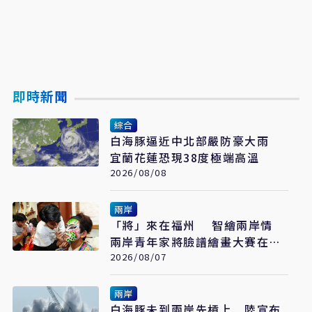
即時新聞
綜合
白海豚逼近中北部嚴防豪大雨
宜蘭花蓮恐現38度極端高溫
2026/08/08
兩岸
「將」來在福州 智繪兩岸情
兩岸青年家將臉譜繪畫大賽在福
州開幕
2026/08/07
兩岸
白海豚未到兩岸先槓上 陸宣布