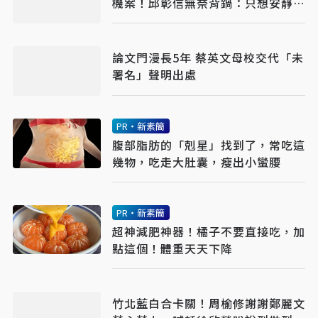
機案！邱彰信無奈背鍋：只想安靜工
作
論文門漫長5年 蔡英文母校交代「未
署名」聲明出處
PR・新素簡
腹部脂肪的「剋星」找到了，常吃這
幾物，吃走大肚囊，瘦出小蠻腰
PR・新素簡
超神減肥神器！橘子不要直接吃，加
點這個！體重天天下降
竹北藍白合卡關！周榆修謝謝鄭麗文