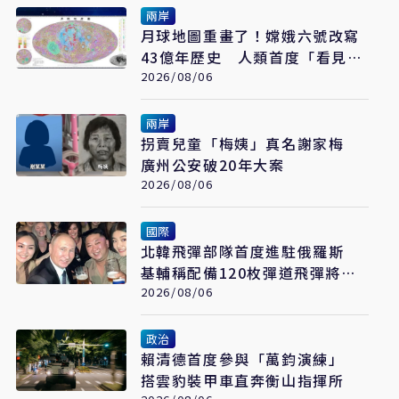
兩岸
月球地圖重畫了！嫦娥六號改寫
43億年歷史 人類首度「看見」
月球深部
2026/08/06
兩岸
拐賣兒童「梅姨」真名謝家梅
廣州公安破20年大案
2026/08/06
國際
北韓飛彈部隊首度進駐俄羅斯
基輔稱配備120枚彈道飛彈將攻
擊烏克蘭
2026/08/06
政治
賴清德首度參與「萬鈞演練」
搭雲豹裝甲車直奔衡山指揮所