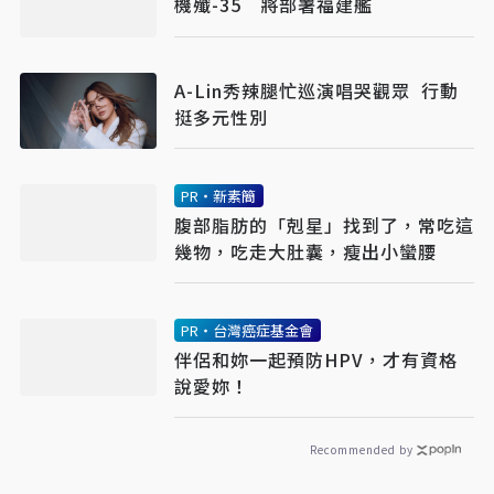
機殲-35 將部署福建艦
A-Lin秀辣腿忙巡演唱哭觀眾 行動
挺多元性別
PR・新素簡
腹部脂肪的「剋星」找到了，常吃這
幾物，吃走大肚囊，瘦出小蠻腰
PR・台灣癌症基金會
伴侶和妳一起預防HPV，才有資格
說愛妳！
Recommended by