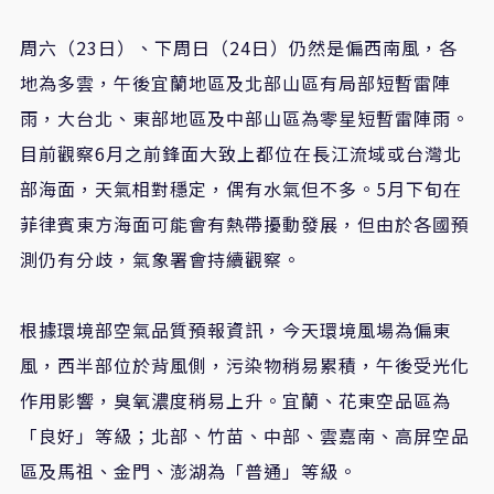
周六（23日）、下周日（24日）仍然是偏西南風，各
地為多雲，午後宜蘭地區及北部山區有局部短暫雷陣
雨，大台北、東部地區及中部山區為零星短暫雷陣雨。
目前觀察6月之前鋒面大致上都位在長江流域或台灣北
部海面，天氣相對穩定，偶有水氣但不多。5月下旬在
菲律賓東方海面可能會有熱帶擾動發展，但由於各國預
測仍有分歧，氣象署會持續觀察。
根據環境部空氣品質預報資訊，今天環境風場為偏東
風，西半部位於背風側，污染物稍易累積，午後受光化
作用影響，臭氧濃度稍易上升。宜蘭、花東空品區為
「良好」等級；北部、竹苗、中部、雲嘉南、高屏空品
區及馬祖、金門、澎湖為「普通」等級。