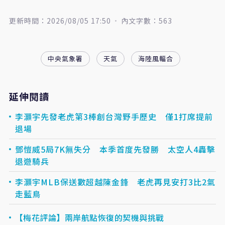
更新時間：2026/08/05 17:50
內文字數：563
中央氣象署
天氣
海陸風輻合
延伸閱讀
李灝宇先發老虎第3棒創台灣野手歷史 僅1打席提前
退場
鄧愷威5局7K無失分 本季首度先發勝 太空人4轟擊
退遊騎兵
李灝宇MLB保送數超越陳金鋒 老虎再見安打3比2氣
走藍鳥
【梅花評論】兩岸航點恢復的契機與挑戰