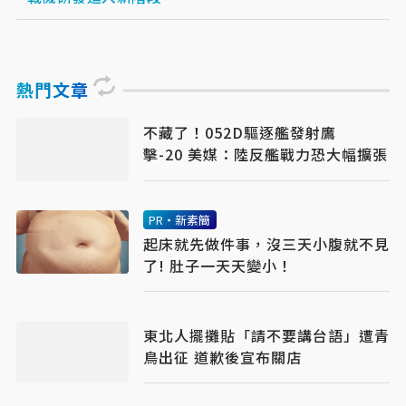
熱門文章
不藏了！052D驅逐艦發射鷹
擊-20 美媒：陸反艦戰力恐大幅擴張
PR・新素簡
起床就先做件事，沒三天小腹就不見
了! 肚子一天天變小！
東北人擺攤貼「請不要講台語」遭青
鳥出征 道歉後宣布關店