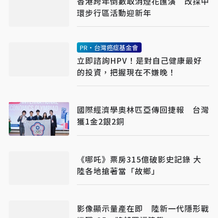
香港跨年倒數取消煙花匯演 改採中
環步行區活動迎新年
PR・台灣癌症基金會
立即諮詢HPV！是對自己健康最好
的投資，把握現在不嫌晚！
國際經濟學奧林匹亞傳回捷報 台灣
獲1金2銀2銅
《哪吒》票房315億破影史記錄 大
陸各地搶著當「故鄉」
影像顯示量產在即 陸新一代隱形戰