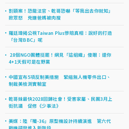
割頸案！恐龍法官、乾哥恐嚇「等我出去你就知」
掀眾怒 兇嫌爸媽被肉搜
羅廷瑋揭公視Taiwan Plus慘賠真相：說好的打造
「台灣BBC」呢
28個NGO團體挺罷！網見「這組織」傻眼：還你
4+1天假可是在野黨
中國宣布5項反制美措施 緊縮無人機零件出口、
制裁美檢測實驗室
乾哥妹最快2028回歸社會！受害家屬、民團3月上
街抗議 促修《少事法》
美媒：陸「殲-36」原型機設計持續演進 第六代
戰機研發進入新階段