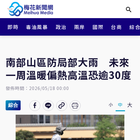
即時
毒油風暴
政治
兩岸
國際
台商
綜
南部山區防局部大雨 未來
一周溫暖偏熱高溫恐逾30度
發佈時間：2026/05/18 00:00
大
中
小
綜合