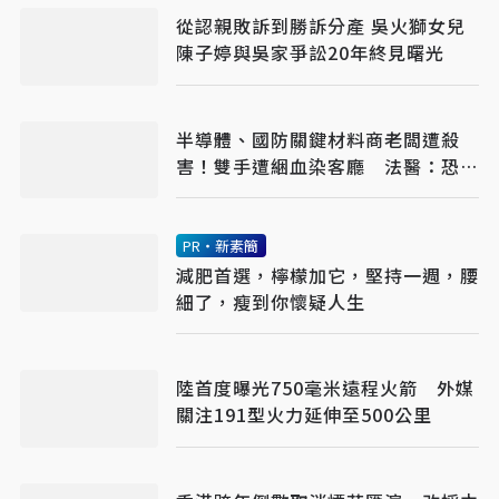
從認親敗訴到勝訴分產 吳火獅女兒
陳子婷與吳家爭訟20年終見曙光
半導體、國防關鍵材料商老闆遭殺
害！雙手遭綑血染客廳 法醫：恐不
只一名凶手
PR・新素簡
減肥首選，檸檬加它，堅持一週，腰
細了，瘦到你懷疑人生
陸首度曝光750毫米遠程火箭 外媒
關注191型火力延伸至500公里