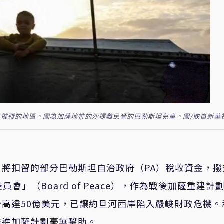
摧殘的地區。圖為加薩地带的沙提難民營的巴勒斯坦兒童。圖/取自新華
將扣留的部分巴勒斯坦自治政府（PA）稅收資金，撥
委員會」（Board of Peace），作為戰後加薩重建計
高達50億美元，已讓約旦河西岸陷入嚴峻財政危機。
推進加薩計劃毫無幫助。