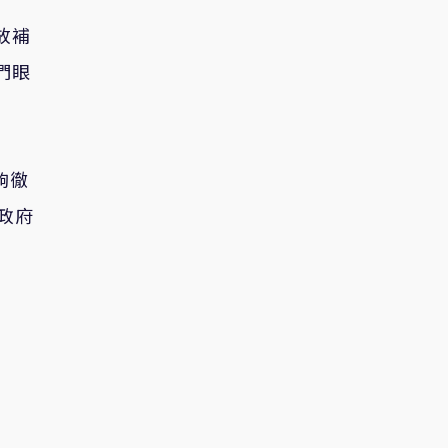
放補
們眼
夠徹
政府