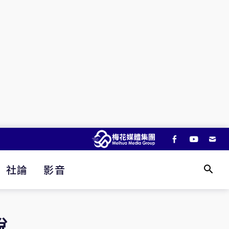
社論
影音
稅