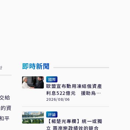
即時新聞
社
國際
歐盟宣布動用凍結俄資產
利息522億元 援助烏克
交給
蘭抗戰
2026/08/06
劃的資
評論
和平
【楊楚光專欄】統一或獨
立 兩岸施政績效的競合