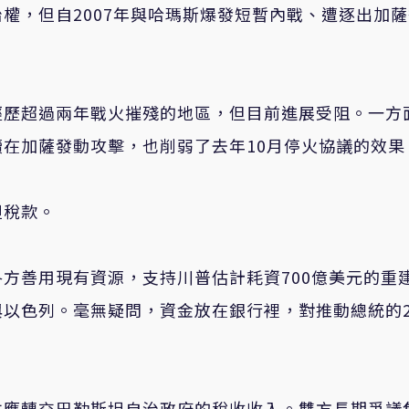
權，但自2007年與哈瑪斯爆發短暫內戰、遭逐出加
經歷超過兩年戰火摧殘的地區，但目前進展受阻。一方
在加薩發動攻擊，也削弱了去年10月停火協議的效果
坦稅款。
方善用現有資源，支持川普估計耗資700億美元的重
以色列。毫無疑問，資金放在銀行裡，對推動總統的2
本應轉交巴勒斯坦自治政府的稅收收入。雙方長期爭議