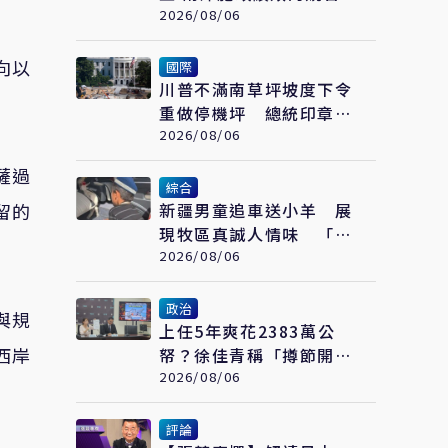
2026/08/06
向以
國際
川普不滿南草坪坡度下令
重做停機坪 總統印章一
夜被拆光
2026/08/06
薩過
綜合
留的
新疆男童追車送小羊 展
現牧區真誠人情味 「富
貴羊」也成遊客最愛伴手
2026/08/06
禮
政治
與規
上任5年爽花2383萬公
西岸
帑？徐佳青稱「撙節開
支」 網質疑：卻搭商務
2026/08/06
艙？
評論