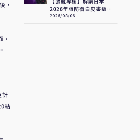
【張競專欄】解讀日本
薩後，
2026年版防衛白皮書編制
變化
2026/08/06
面，
。
建計
0點
焦