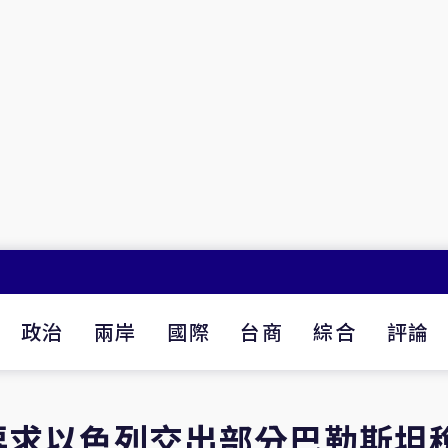
政治
兩岸
國際
台商
綜合
評論
要求以色列交出部分巴勒斯坦