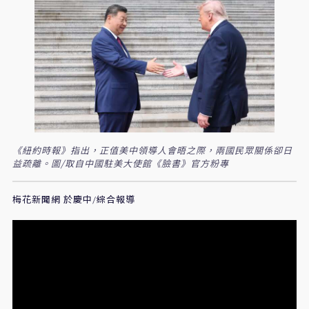
《紐約時報》指出，正值美中領導人會晤之際，兩國民眾關係卻日
益疏離。圖/取自中國駐美大使館《臉書》官方粉專
梅花新聞網 於慶中/綜合報導