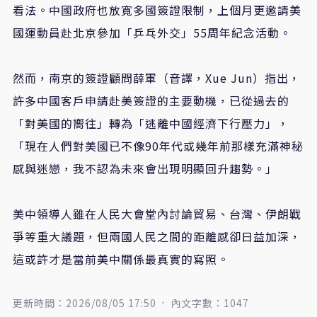
看法。中國政府也放寬多國簽證限制，上個月更邀請美
國運動員赴北京參加「乒乓外交」55周年紀念活動。
然而，南京的簽證顧問薛軍（音譯，Xue Jun）指出，
許多中國客戶申請赴美簽證的主要動機，已從過去的
「對美國的嚮往」轉為「逃離中國經濟下行壓力」，
「現在人們對美國已不像90年代或幾年前那樣充滿神秘
感與迷戀，我不認為未來會出現明顯回升趨勢。」
美中領導人雖在人民大會堂內討論貿易、台灣、伊朗戰
爭等重大議題，但兩國人民之間的距離感卻日益加深，
這或許才是當前美中關係最真實的寫照。
更新時間：2026/08/05 17:50
內文字數：1047