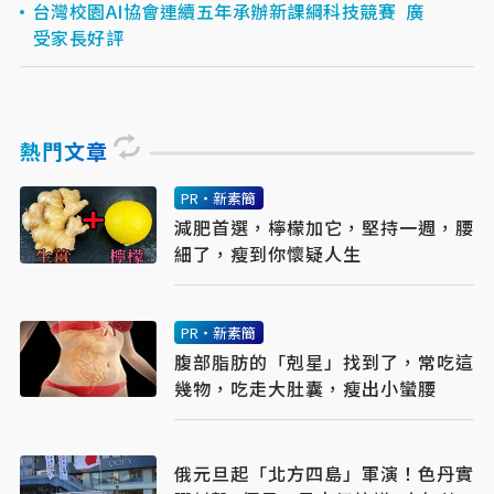
台灣校園AI協會連續五年承辦新課綱科技競賽 廣
受家長好評
熱門文章
PR・新素簡
減肥首選，檸檬加它，堅持一週，腰
細了，瘦到你懷疑人生
PR・新素簡
腹部脂肪的「剋星」找到了，常吃這
幾物，吃走大肚囊，瘦出小蠻腰
俄元旦起「北方四島」軍演！色丹實