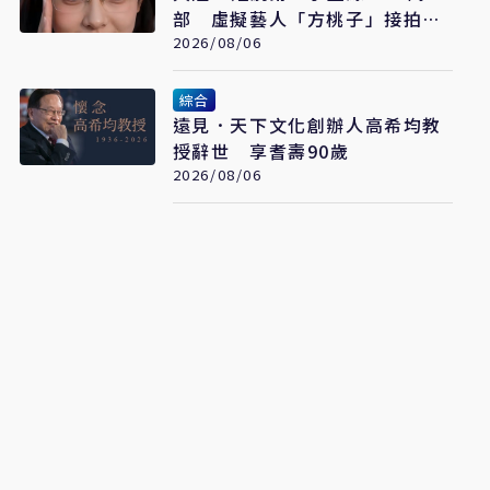
部 虛擬藝人「方桃子」接拍美
瞳廣告
2026/08/06
綜合
遠見．天下文化創辦人高希均教
授辭世 享耆壽90歲
2026/08/06