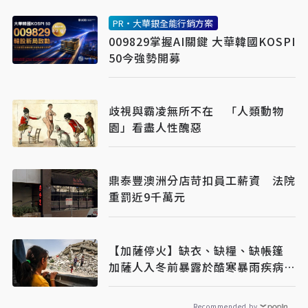
PR・大華銀全能行銷方案
009829掌握AI關鍵 大華韓國KOSPI
50今強勢開募
歧視與霸凌無所不在 「人類動物
園」看盡人性醜惡
鼎泰豐澳洲分店苛扣員工薪資 法院
重罰近9千萬元
【加薩停火】缺衣、缺糧、缺帳篷
加薩人入冬前暴露於酷寒暴雨疾病威
脅
Recommended by