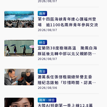
2026/08/07
兩岸
第十四屆海峽青年連心匯福州登
場 逾1100名兩岸青年參與交流
2026/08/07
綜合
宜蘭防38度極端高溫 颱風白海
豚延後北轉中部以北父親節防豪
大雨
2026/08/07
政治
蕭萬長任張啓楷競總榮譽主委
贈紀念錶勉「珍惜時間、認真打
拚」
2026/08/06
兩岸、綜合
大陸AI短劇第一季上線12.8萬