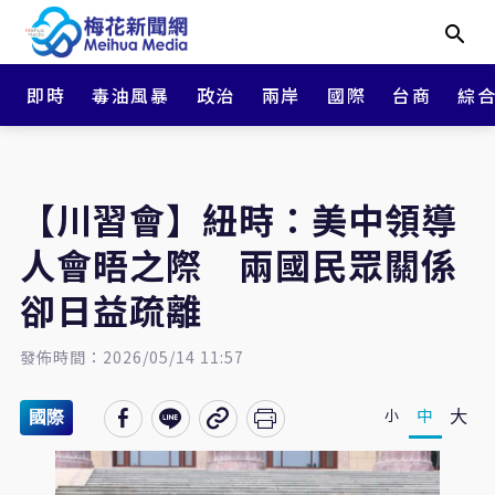
即時
毒油風暴
政治
兩岸
國際
台商
綜
【川習會】紐時：美中領導
人會晤之際 兩國民眾關係
卻日益疏離
發佈時間：2026/05/14 11:57
大
中
小
國際