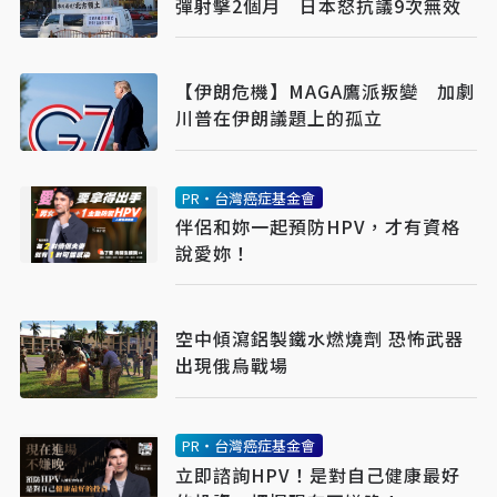
彈射擊2個月 日本怒抗議9次無效
【伊朗危機】MAGA鷹派叛變 加劇
川普在伊朗議題上的孤立
PR・台灣癌症基金會
伴侶和妳一起預防HPV，才有資格
說愛妳！
空中傾瀉鋁製鐵水燃燒劑 恐怖武器
出現俄烏戰場
PR・台灣癌症基金會
立即諮詢HPV！是對自己健康最好