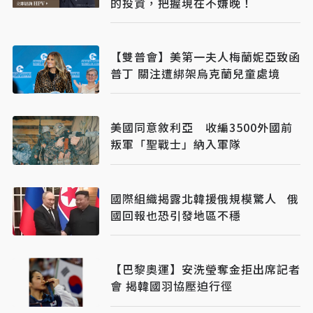
的投資，把握現在不嫌晚！
【雙普會】美第一夫人梅蘭妮亞致函
普丁 關注遭綁架烏克蘭兒童處境
美國同意敘利亞 收編3500外國前
叛軍「聖戰士」納入軍隊
國際組織揭露北韓援俄規模驚人 俄
國回報也恐引發地區不穩
【巴黎奧運】安洗瑩奪金拒出席記者
會 揭韓國羽協壓迫行徑