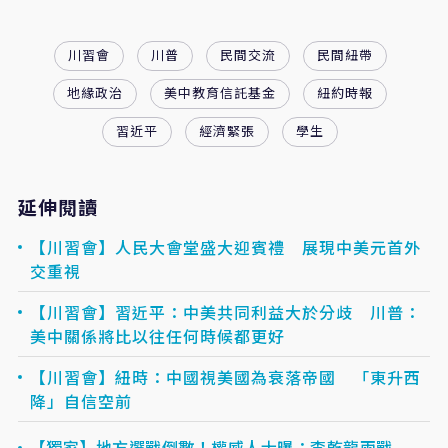
川習會
川普
民間交流
民間紐帶
地緣政治
美中教育信託基金
紐約時報
習近平
經濟緊張
學生
延伸閱讀
【川習會】人民大會堂盛大迎賓禮 展現中美元首外
交重視
【川習會】習近平：中美共同利益大於分歧 川普：
美中關係將比以往任何時候都更好
【川習會】紐時：中國視美國為衰落帝國 「東升西
降」自信空前
【獨家】地方選戰倒數！權威人士曝：李乾龍兩戰