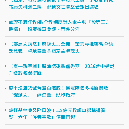
布局失利退二線 鄭麗文扛責整合艱困選區
處理不適任教師/全教總反對人本主張「設第三方
機構」 盼廢校事會議、案件分流
【鄭麗文訪陸】府院火力全開 蕭美琴批鄭習會缺
乏意義 卓榮泰轟拿國家主權玩火
【夏一新專欄】賴清德砲轟盧秀燕 2026台中選戰
升級政權保衛戰
廢土填海恐滅台灣白海豚！民眾陳情多機關慘收
「罐頭文」 網怒轟：骯髒政府
韓紅基金會又陷風波！2.8億元救護車採購遭質
疑 六年「侵吞善款」傳聞再起