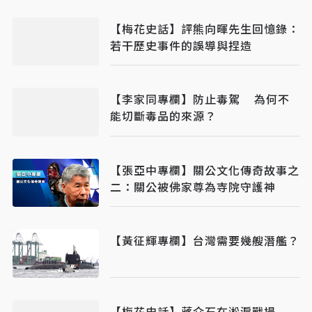
【梅花史話】評熊向暉先生回憶錄：
若干歷史事件的誤導與捏造
【李家同專欄】防止毒駕 為何不
能切斷毒品的來源？
【張亞中專欄】關公文化傳奇故事之
二：關公被佛家尊為寺院守護神
【黃征輝專欄】台灣需要幾艘潛艦？
【梅花史話】蔣介石在淞滬戰場