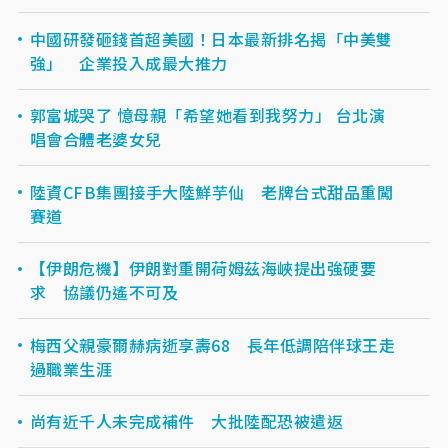
中國研發砸錢首超美國！日本最新排名揭「中美雙
強」 企業投入成最大推力
郭富城哭了 憶母親「希望她看到我努力」 台北演
唱會合體老婆女兒
陸資CFB集團接手大陸鮮芋仙 老牌台式甜品重闖
賽道
【伊朗危機】伊朗對重開荷姆茲海峽提出強硬要
求 協議仍遙不可及
梅西父親豪爾赫病逝享壽68 長年低調陪伴球王走
過職業生涯
尚有近千人未完成補件 大批陸配恐被遣返