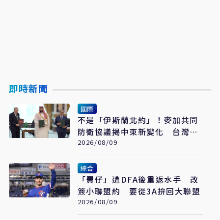
即時新聞
國際
不是「伊斯蘭北約」！麥加共同
防衛協議揭中東新變化 台灣該
看懂「多層次安全」
2026/08/09
綜合
「費仔」遭DFA後重返水手 改
簽小聯盟約 要從3A拚回大聯盟
2026/08/09