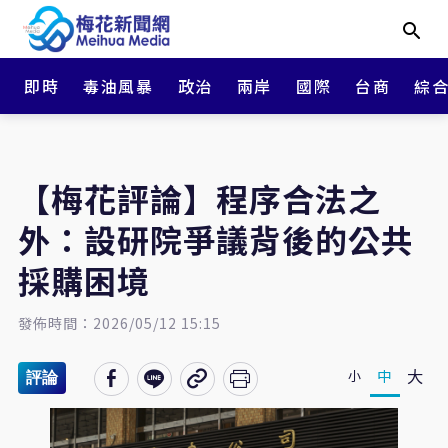
即時
毒油風暴
政治
兩岸
國際
台商
綜
【梅花評論】程序合法之
外：設研院爭議背後的公共
採購困境
發佈時間：2026/05/12 15:15
大
中
小
評論