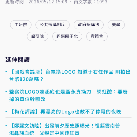
更新時間：2026/05/12 15:09
內文字數：1093
工研院
公共採購制度
政府採購法
美學
設研院
評選圈子化
資策會
延伸閱讀
【國戰會論壇】台電換LOGO 知道于右任作品 剛拍出
台幣820萬嗎？
監察院LOGO遭起底也是聶永真操刀 網紅酸：要廢
掉的單位幹嘛改
【梅花評論】再漂亮的Logo也救不了停電的夜晚
【鄭麗文訪陸】出發前夕歷史照曝光！祖籍雲南普
洱彝族血統 父親是中國遠征軍