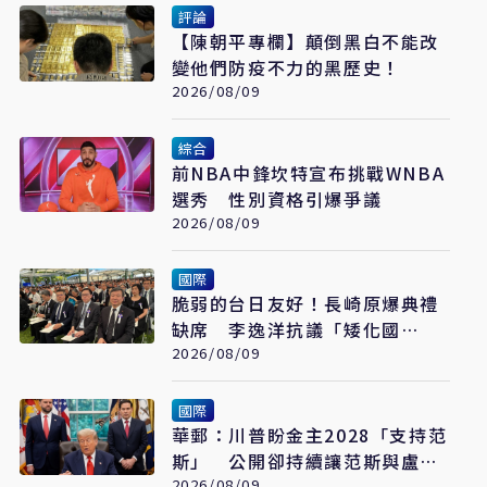
評論
【陳朝平專欄】顛倒黑白不能改
變他們防疫不力的黑歷史！
2026/08/09
綜合
前NBA中鋒坎特宣布挑戰WNBA
選秀 性別資格引爆爭議
2026/08/09
國際
脆弱的台日友好！長崎原爆典禮
缺席 李逸洋抗議「矮化國
格」：日媒揭長崎特殊安排
2026/08/09
國際
華郵：川普盼金主2028「支持范
斯」 公開卻持續讓范斯與盧比
2026/08/09