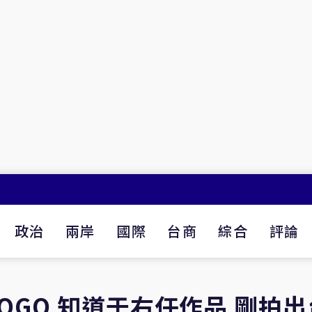
政治
兩岸
國際
台商
綜合
評論
OGO 知道于右任作品 剛拍出