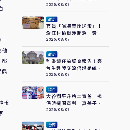
掛載雄風飛彈
2026/08/07
白
政治
官員「喊凍蒜還送蛋」！
詹江村檢舉涉賄選 黃世
的一
杰競辦：扭曲事實
2026/08/07
為他
政治
，都
監委卸任前調查報告！憂
台生赴陸交流倍增是統
果鼎
戰 賴士葆：台青終會認
2026/08/07
清台獨手段
綜合
大谷翔平升格二寶爸 換
體報
保時捷開賓利 真美子包
辦全家飲食
2026/08/07
家
台商