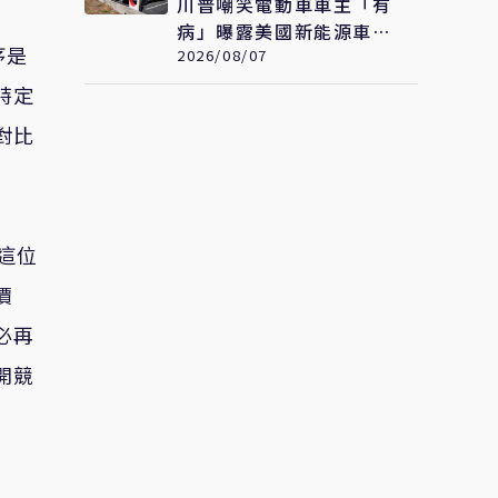
川普嘲笑電動車車主「有
病」曝露美國新能源車發
序是
展落後中國的關鍵
2026/08/07
特定
對比
這位
價
必再
開競