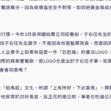
者驚訝萬分。因為那價值完全不對等，如同把黃金換成
場行情。今年3月底帝圖拍賣公司迎春拍，于右任先生
電找于右任先生題字，不是因為他是監察院長，而是因
人企業手上如果有這麼一件「巨匠級」的書法LOGO
際的鼎泰豐餐飲，那LOGO也是出於于右任手筆。如
事會會同意嗎？
是「拍馬屁」文化，所謂「上有所好，下必甚焉」。媒
好他就等於討好長官，反正花的是公款，筆者也吃過公