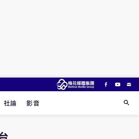
社論
影音
台