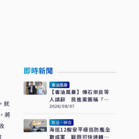
即時新聞
毒油風暴
【毒油風暴】傳石崇良等
人請辭 民進黨團稱「解
，就
讀合理」：但地方不要都
2026/08/07
甩鍋中央
，將
政治、綜合
收
海巡12艘安平級巡防艦全
書
數成軍 戰時可快速轉換