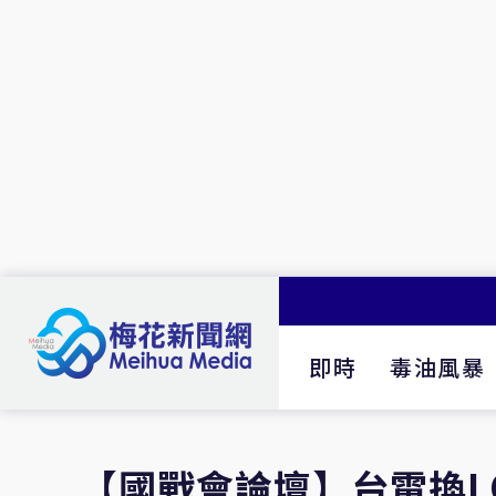
即時
毒油風暴
【國戰會論壇】台電換L