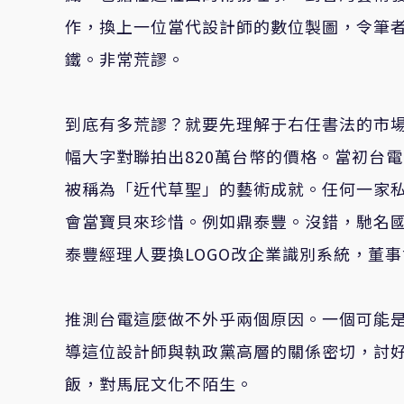
作，換上一位當代設計師的數位製圖，令筆
鐵。非常荒謬。
到底有多荒謬？就要先理解于右任書法的市
幅大字對聯拍出820萬台幣的價格。當初台
被稱為「近代草聖」的藝術成就。任何一家私
會當寶貝來珍惜。例如鼎泰豐。沒錯，馳名國
泰豐經理人要換LOGO改企業識別系統，董
推測台電這麼做不外乎兩個原因。一個可能
導這位設計師與執政黨高層的關係密切，討
飯，對馬屁文化不陌生。