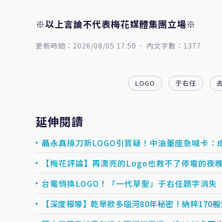
※以上言論不代表梅花媒體集團立場※
更新時間：2026/08/05 17:50
內文字數：1377
LOGO
于右任
延伸閱讀
聶永真操刀新LOGO引質疑！中油董座急喊卡：
【梅花評論】再漂亮的Logo也救不了停電的夜
台電悄換LOGO！「一代草聖」于右任題字消失
【深度報導】乾旱掀多瑙河80年秘密！納粹170