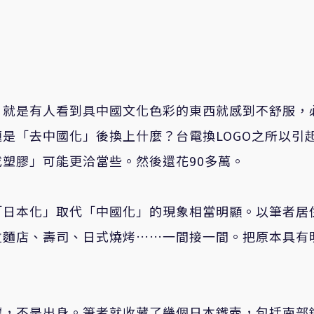
，就是有人看到具中國文化色彩的東西就感到不舒服，
是「去中國化」後換上什麼？台電換LOGO之所以引
塑膠」可能更洽當些。然後還花90多萬。
「日本化」取代「中國化」的現象相當明顯。以筆者居
拉麵店、壽司、日式燒烤……一間接一間。把原本具有
。
壞，不是出身。筆者就收藏了幾個日本鐵壺，包括南部