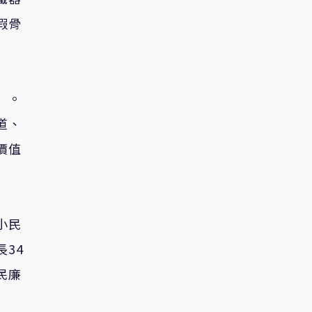
假骨
」。
道、
價值
小民
34
民廉