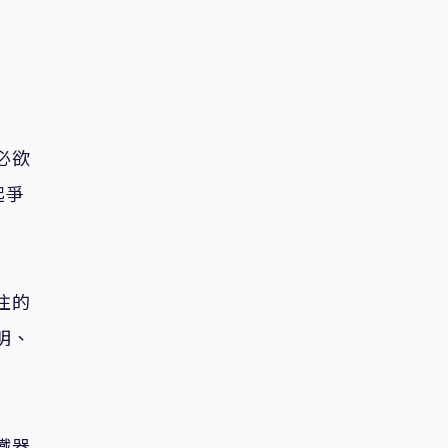
必欲
起爭
住的
明、
鐵器