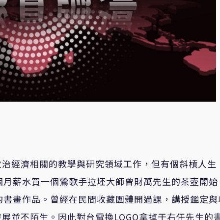
政治經濟相關的教學與研究領域工作，但有個斜槓人生
個月薪水買一個鶯歌手拉坯大師曾財萬先生的茶壺開始
的書畫作品。曾經在民間收藏團體開過課，講授鑑定與
展並不陌生。因此對台電換LOGO拿掉于右任先生的