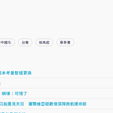
去中國化
台電
拍馬屁
鼎泰豐
成本考量暫緩更換
晚
 網嘆：可惜了
艘沉船重見天日 塞爾維亞砸數億清障救航運命脈