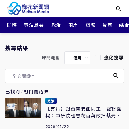
即時
毒油風暴
政治
兩岸
國際
台商
綜
搜尋結果
強化搜尋
時間範圍：
已找到7則相關結果
政治
【有片】跟台電異曲同工 羅智強
揭：中研院也曾花百萬改掉蔡元培
題字
2026/05/22