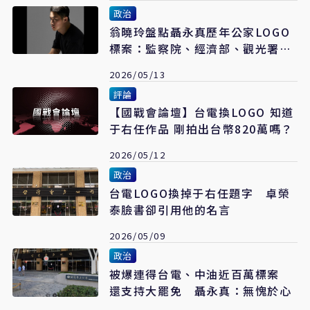
政治
翁曉玲盤點聶永真歷年公家LOGO
標案：監察院、經濟部、觀光署
「看似同一模板」
2026/05/13
評論
【國戰會論壇】台電換LOGO 知道
于右任作品 剛拍出台幣820萬嗎？
2026/05/12
政治
台電LOGO換掉于右任題字 卓榮
泰臉書卻引用他的名言
2026/05/09
政治
被爆連得台電、中油近百萬標案
還支持大罷免 聶永真：無愧於心