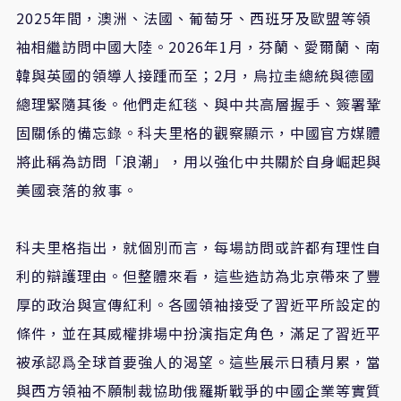
2025
年間，澳洲、法國、葡萄牙、西班牙及歐盟等領
袖相繼訪問中國大陸。2026年1月，芬蘭、愛爾蘭、南
韓與英國的領導人接踵而至；2月，烏拉圭總統與德國
總理緊隨其後。他們走紅毯、與中共高層握手、簽署鞏
固關係的備忘錄。科夫里格的觀察顯示，中國官方媒體
將此稱為訪問「浪潮」，用以強化中共關於自身崛起與
美國衰落的敘事。
科夫里格指出，就個別而言，每場訪問或許都有理性自
利的辯護理由。但整體來看，這些造訪為北京帶來了豐
厚的政治與宣傳紅利。各國領袖接受了習近平所設定的
條件，並在其威權排場中扮演指定角色，滿足了習近平
被承認爲全球首要強人的渴望。這些展示日積月累，當
與西方領袖不願制裁協助俄羅斯戰爭的中國企業等實質