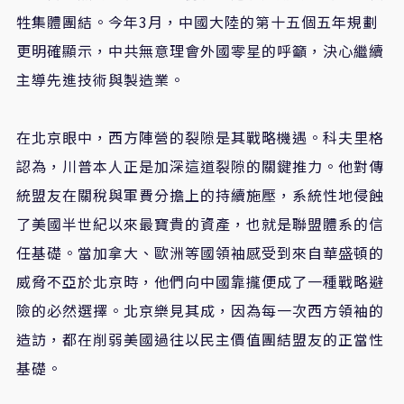
牲集體團結。今年3月，中國大陸的第十五個五年規劃
更明確顯示，中共無意理會外國零星的呼籲，決心繼續
主導先進技術與製造業。
在北京眼中，西方陣營的裂隙是其戰略機遇。科夫里格
認為，川普本人正是加深這道裂隙的關鍵推力。他對傳
統盟友在關稅與軍費分擔上的持續施壓，系統性地侵蝕
了美國半世紀以來最寶貴的資產，也就是聯盟體系的信
任基礎。當加拿大、歐洲等國領袖感受到來自華盛頓的
威脅不亞於北京時，他們向中國靠攏便成了一種戰略避
險的必然選擇。北京樂見其成，因為每一次西方領袖的
造訪，都在削弱美國過往以民主價值團結盟友的正當性
基礎。