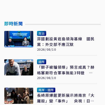
即時新聞
政治
菲國劃設黃岩島領海基線 國民
黨：外交部不應沉默
2026/08/10
國際
「獅子被驢領導」預言成真？赫
格塞斯符合軍事無能3特徵
《軍事無能心理學》半世紀後受
2026/08/10
矚目
兩岸、國際
長崎原爆館更新展示將南京「大
屠殺」變「事件」 央視：日本