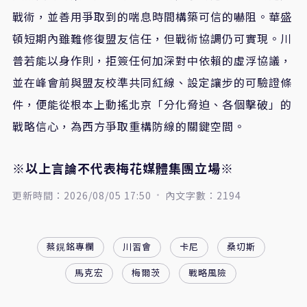
戰術，並善用爭取到的喘息時間構築可信的嚇阻。華盛
頓短期內雖難修復盟友信任，但戰術協調仍可實現。川
普若能以身作則，拒簽任何加深對中依賴的虛浮協議，
並在峰會前與盟友校準共同紅線、設定讓步的可驗證條
件，便能從根本上動搖北京「分化脅迫、各個擊破」的
戰略信心，為西方爭取重構防線的關鍵空間。
※以上言論不代表梅花媒體集團立場※
更新時間：2026/08/05 17:50
內文字數：2194
​​​​​​​蔡鎤銘專欄
川習會
卡尼
桑切斯
馬克宏
梅爾茨
戰略風險