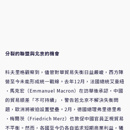
分裂的聯盟與北京的機會
科夫里格觀察到，儘管對華貿易失衡日益嚴峻，西方陣
營至今未能形成統一戰線。去年12月，法國總統艾曼紐
·馬克宏（Emmanuel Macron）在訪華後承認，中國
的貿易順差「不可持續」，警告若北京不解決失衡問
題，歐洲將被迫設置壁壘。2月，德國總理弗里德里希
·梅爾茨（Friedrich Merz）也敦促中國官員正視貿易
不平衡。然而，各國至今仍各自追求短期商業利益，犧