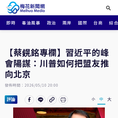
即時
毒油風暴
政治
兩岸
國際
台商
綜
【​​​​​​​蔡鎤銘專欄】習近平的峰
會陽謀：川普如何把盟友推
向北京
發佈時間：2026/05/10 20:00
大
中
小
評論