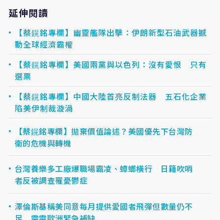
延伸閱讀
【​​​​​​​蔡鎤銘專欄】幽靈艦隊出擊：伊朗新型石油武器撼
動全球經濟霸權
【​​​​​​​蔡鎤銘專欄】美國兩黨與以色列：沒有愛恨 只有
選票
【​​​​​​​蔡鎤銘專欄】中國大陸首亮反制法器 五石化企業
陷美伊制裁漩渦
【蔡鎤銘專欄】拋棄價值論述？美國優先下台灣防
衛的危機與轉機
台灣養樂多工廠爆職場霸凌、蟑螂橫行 日籍吹哨
者反被調查罹憂鬱症
澤倫斯基稱美同意每月提供愛國者飛彈但數量仍不
足 需需歐洲緊急補缺