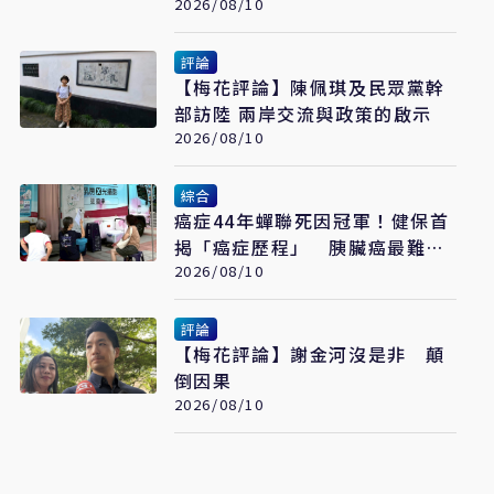
又在偷改歷史
2026/08/10
評論
【梅花評論】陳佩琪及民眾黨幹
部訪陸 兩岸交流與政策的啟示
2026/08/10
綜合
癌症44年蟬聯死因冠軍！健保首
揭「癌症歷程」 胰臟癌最難
治、肺癌驚見院際差41.8個百分
2026/08/10
點
評論
【梅花評論】謝金河沒是非 顛
倒因果
2026/08/10