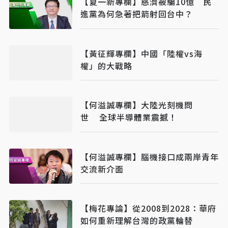
【夏一新專欄】慈濟被騙10億 民
進黨為何急著把箭射回台中？
【黃征輝專欄】中國「陸權vs海
權」的大戰略
【何溢誠專欄】大陸光刻機問
世 全球半導體業震撼！
【何溢誠專欄】腦機接口成兩岸青年
交流新介面
【梅花專論】從2008到2028：華府
如何重新理解台灣的政黨輪替