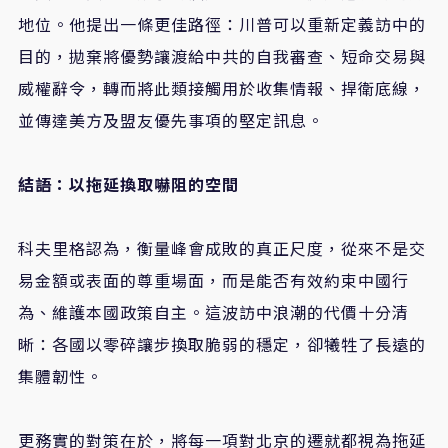
地位。他提出一條更佳路徑：川普可以重新定義訪中的
目的，拋棄將優勢讓渡給中共的自我審查、短命交易與
威權辭令，轉而將此類接觸用於收集情報、捍衛底線，
並傳達美方及盟友優先事項的堅定訊息。
結語：以拖延換取嚇阻的空間
科夫里格認為，衡量峰會成敗的真正尺度，從來不是交
易金額或表面的尊重場面，而是能否有效約束中國行
為、維護本國政策自主。這波訪中浪潮的代價十分清
晰：各國以零碎讓步換取脆弱的穩定，卻犧牲了長遠的
集體韌性。
更務實的對策在於，將每一項對北京的遷就都視為拖延