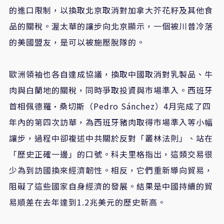
的進口限制，以換取北京取消對加拿大芥花籽及其他食
品的關稅。渥太華的讓步向北京顯示，一個被川普冷落
的美國盟友，是可以被施壓脫隊的。
歐洲領袖也各自達成協議，換取中國取消對乳製品、牛
肉與白蘭地的關稅，同時爭取投資與市場準入。西班牙
首相佩德羅·桑切斯（Pedro Sánchez）4月完成了四
年內的第四次訪華，為西班牙豬肉取得市場準入等小幅
讓步，過程中卻複述中共關於反對「叢林法則」、站在
「歷史正確一邊」的口號。科夫里格指出，這類交易很
少為到訪國換來經濟韌性。相反，它們重新導向貿易，
阻礙了這些國家自身經濟的發展。結果是中國持續的貿
易順差在去年達到1.2兆美元的歷史新高。