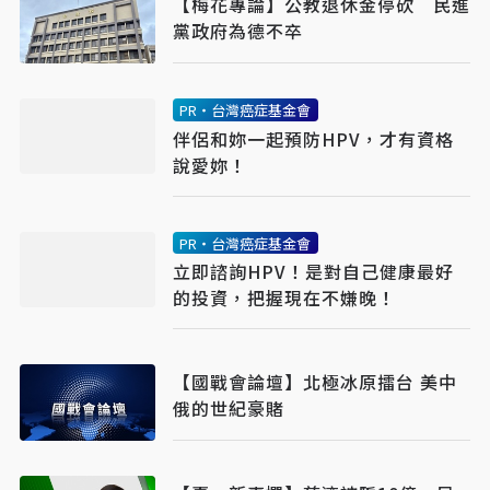
【梅花專論】公教退休金停砍 民進
黨政府為德不卒
PR・台灣癌症基金會
伴侶和妳一起預防HPV，才有資格
說愛妳！
PR・台灣癌症基金會
立即諮詢HPV！是對自己健康最好
的投資，把握現在不嫌晚！
【國戰會論壇】北極冰原擂台 美中
俄的世紀豪賭