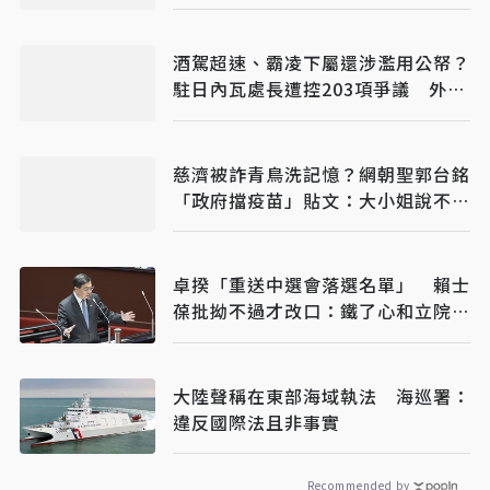
酒駕超速、霸凌下屬還涉濫用公帑？
駐日內瓦處長遭控203項爭議 外交
部啟動調查
慈濟被詐青鳥洗記憶？網朝聖郭台銘
「政府擋疫苗」貼文：大小姐說不要
買
卓揆「重送中選會落選名單」 賴士
葆批拗不過才改口：鐵了心和立院對
立
大陸聲稱在東部海域執法 海巡署：
違反國際法且非事實
Recommended by