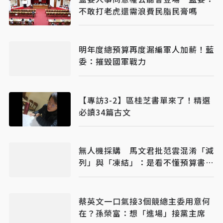
不敢打老虎還需浪費民脂民膏嗎
明年度總預算再度漏編軍人加薪！藍
委：摧毀國軍戰力
【專訪3-2】區桂芝書單來了！精選
必讀34篇古文
無人機採購 馬文君批范雲混淆「減
列」與「凍結」：是看不懂預算書還
是帶風向？
蔡英文一口氣接3個競總主委用意何
在？孫榮富：想「進場」接黨主席