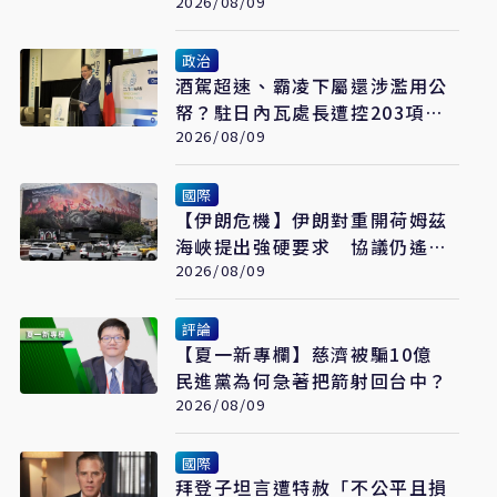
力恐成最大受害者
2026/08/09
政治
酒駕超速、霸凌下屬還涉濫用公
帑？駐日內瓦處長遭控203項爭
議 外交部啟動調查
2026/08/09
國際
【伊朗危機】伊朗對重開荷姆茲
海峽提出強硬要求 協議仍遙不
可及
2026/08/09
評論
【夏一新專欄】慈濟被騙10億
民進黨為何急著把箭射回台中？
2026/08/09
國際
拜登子坦言遭特赦「不公平且損