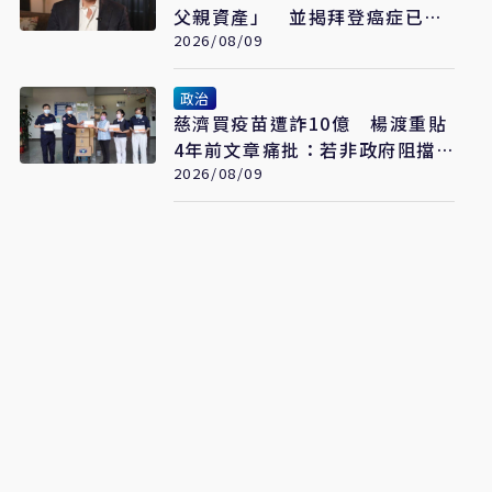
父親資產」 並揭拜登癌症已擴
散至骨骼
2026/08/09
政治
慈濟買疫苗遭詐10億 楊渡重貼
4年前文章痛批：若非政府阻擋
會這樣嗎？
2026/08/09