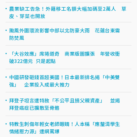
農業缺工告急！外籍移工名額大幅加碼至2萬人 草
皮、芽菜也開放
颱風外圍環流影響中部以北防豪大雨 花蓮台東需
防焚風
「大谷效應」席捲道奇 商業版圖擴張 年營收衝
破322億元 只是起點
中國研發砸錢首超美國！日本最新排名揭「中美雙
強」 企業投入成最大推力
拜登子坦言遭特赦「不公平且損父親資產」 並揭
拜登癌症已擴散至骨骼
特教生刺傷年輕女老師眼睛！人本稱「應釐清學生
情緒壓力源」遭網罵爆