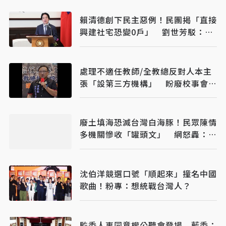
賴清德創下民主惡例！民團揭「直接
興建社宅恐變0戶」 劉世芳駁：以
偏概全
處理不適任教師/全教總反對人本主
張「設第三方機構」 盼廢校事會
議、案件分流
廢土填海恐滅台灣白海豚！民眾陳情
多機關慘收「罐頭文」 網怒轟：骯
髒政府
沈伯洋競選口號「順起來」撞名中國
歌曲！粉專：想統戰台灣人？
監委人事同意權公聽會登場 藍委：