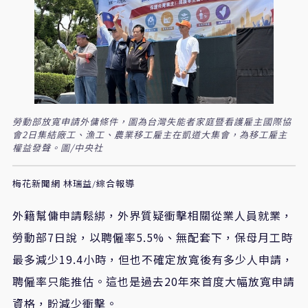
勞動部放寬申請外傭條件，圖為台灣失能者家庭暨看護雇主國際協
會2日集結廠工、漁工、農業移工雇主在凱道大集會，為移工雇主
權益發聲。圖/中央社
梅花新聞網 林瑞益/綜合報導
外籍幫傭申請鬆綁，外界質疑衝擊相關從業人員就業，
勞動部7日說，以聘僱率5.5%、無配套下，保母月工時
最多減少19.4小時，但也不確定放寬後有多少人申請，
聘僱率只能推估。這也是過去20年來首度大幅放寬申請
資格，盼減少衝擊。