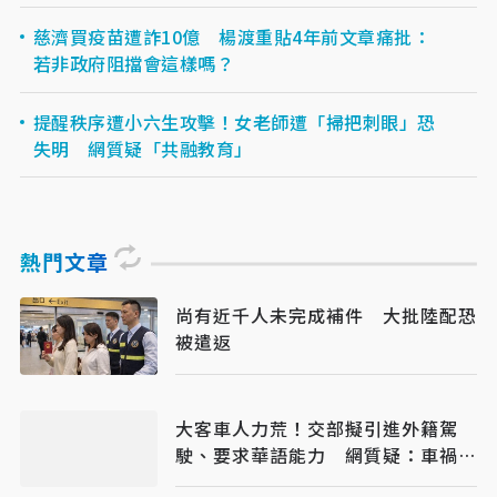
慈濟買疫苗遭詐10億 楊渡重貼4年前文章痛批：
若非政府阻擋會這樣嗎？
提醒秩序遭小六生攻擊！女老師遭「掃把刺眼」恐
失明 網質疑「共融教育」
熱門文章
尚有近千人未完成補件 大批陸配恐
被遣返
大客車人力荒！交部擬引進外籍駕
駛、要求華語能力 網質疑：車禍發
生誰處理