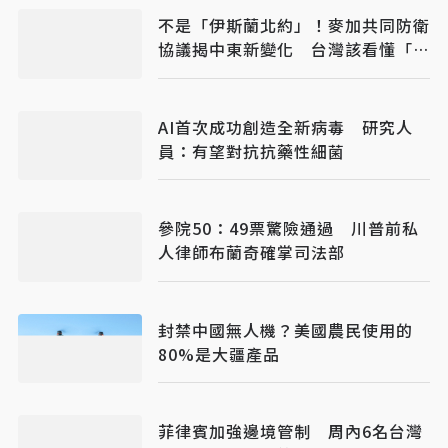
不是「伊斯蘭北約」！麥加共同防衛
協議揭中東新變化 台灣該看懂「多
層次安全」
AI首次成功創造全新病毒 研究人
員：有望對抗抗藥性細菌
參院50：49票驚險通過 川普前私
人律師布蘭奇確掌司法部
封禁中國無人機？美國農民使用的
80%是大疆產品
菲律賓加強邊境管制 周內6名台灣