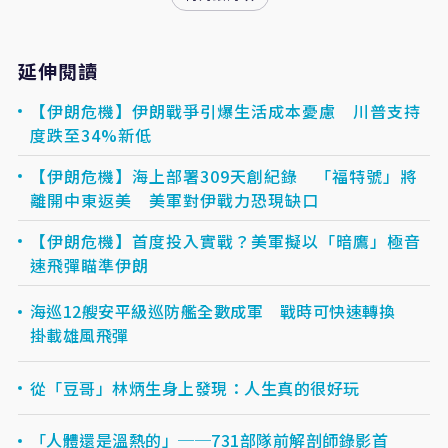
延伸閱讀
【伊朗危機】伊朗戰爭引爆生活成本憂慮 川普支持
度跌至34%新低
【伊朗危機】海上部署309天創紀錄 「福特號」將
離開中東返美 美軍對伊戰力恐現缺口
【伊朗危機】首度投入實戰？美軍擬以「暗鷹」極音
速飛彈瞄準伊朗
海巡12艘安平級巡防艦全數成軍 戰時可快速轉換
掛載雄風飛彈
從「豆哥」林炳生身上發現：人生真的很好玩
「人體還是溫熱的」──731部隊前解剖師錄影首