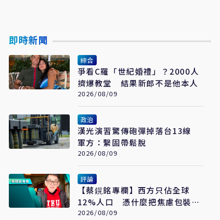
即時新聞
綜合
爭看C羅「世紀婚禮」？2000人
擠爆教堂 結果新郎不是他本人
2026/08/09
政治
漢光演習驚傳砲彈掉落台13線
軍方：繫固帶鬆脫
2026/08/09
評論
【蔡鎤銘專欄】西方只佔全球
12%人口 憑什麼把焦慮包裝成
普世價值
2026/08/09