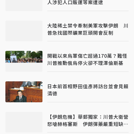
人涉犯人口販運等案遭逮
大陸稀土禁令牽制美軍攻擊伊朗 川
普急找國際礦業巨頭開會反制
開戰以來烏軍傷亡超過170萬？難怪
川普推動俄烏停火卻不理澤倫斯基
日本前首相野田佳彥將訪台並會見賴
清德
【伊朗危機】華郵獨家：川普大衛營
怒嗆赫格塞斯 伊朗彈藥嚴重短缺恐
限縮軍事選項