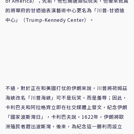
of America）；先前，他也開過類似玩笑，但後來就真
的將華府的甘迺迪表演藝術中心更名為「川普-甘迺迪
中心」（Trump-Kennedy Center）。
不過，對於正在和美國打仗的伊朗來說，川普將荷姆茲
海峽改名「川普海峽」可不是玩笑，而是羞辱；因此，
卡利巴夫和阿拉格齊立即在社交媒體上發文，紀念伊朗
「國家波斯灣日」，卡利巴夫說，1622年，伊朗將歐
洲殖民者趕出波斯灣，後來，為紀念這一勝利而設立