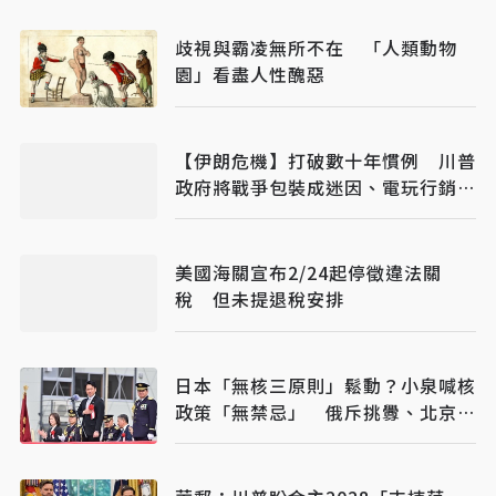
歧視與霸凌無所不在 「人類動物
園」看盡人性醜惡
【伊朗危機】打破數十年慣例 川普
政府將戰爭包裝成迷因、電玩行銷全
美
美國海關宣布2/24起停徵違法關
稅 但未提退稅安排
日本「無核三原則」鬆動？小泉喊核
政策「無禁忌」 俄斥挑釁、北京早
警戒