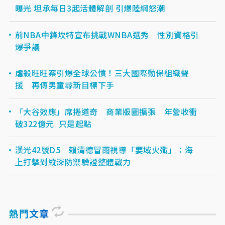
曝光 坦承每日3起活體解剖 引爆陸網怒潮
前NBA中鋒坎特宣布挑戰WNBA選秀 性別資格引
爆爭議
虐殺旺旺案引爆全球公憤！三大國際動保組織聲
援 再傳男童尋新目標下手
「大谷效應」席捲道奇 商業版圖擴張 年營收衝
破322億元 只是起點
漢光42號D5 賴清德冒雨視導「要域火殲」：海
上打擊到縱深防禦驗證整體戰力
熱門文章