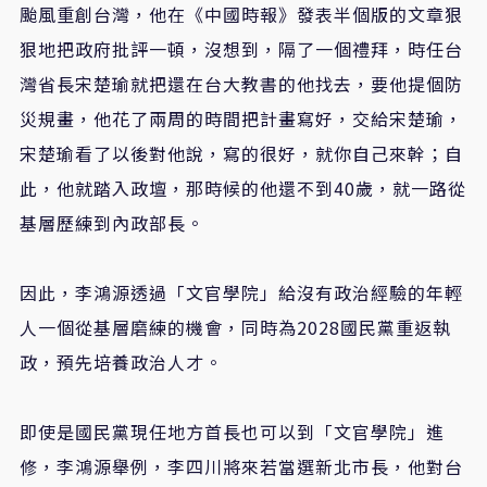
颱風重創台灣，他在《中國時報》發表半個版的文章狠
狠地把政府批評一頓，沒想到，隔了一個禮拜，時任台
灣省長宋楚瑜就把還在台大教書的他找去，要他提個防
災規畫，他花了兩周的時間把計畫寫好，交給宋楚瑜，
宋楚瑜看了以後對他說，寫的很好，就你自己來幹；自
此，他就踏入政壇，那時候的他還不到
40
歲，就一路從
基層歷練到內政部長。
因此，李鴻源透過「文官學院」給沒有政治經驗的年輕
人一個從基層磨練的機會，同時為
2028
國民黨重返執
政，預先培養政治人才。
即使是國民黨現任地方首長也可以到「文官學院」進
修，李鴻源舉例，李四川將來若當選新北市長，他對台