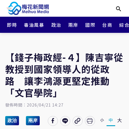
即時
毒油風暴
政治
兩岸
國際
台商
綜
【錢子梅政經-４】陳吉寧從
教授到國家領導人的從政
路 讓李鴻源更堅定推動
「文官學院」
發佈時間：2026/04/21 14:27
大
中
小
政治
兩岸