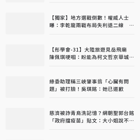
【獨家】地方選戰倒數！權威人士
曝：李乾龍兩戰布局失利退二線 鄭
麗文扛責整合艱困選區
【彤學會-31】大陸旅遊見岳飛廟
陳佩琪哽咽：盼能為柯文哲京華城案
平反
綠委助理稱三峽肇事翁「心臟有問
題」被打臉！吳琪銘：她已道歉
慈濟被詐青鳥洗記憶？網朝聖郭台銘
「政府擋疫苗」貼文：大小姐說不要
買