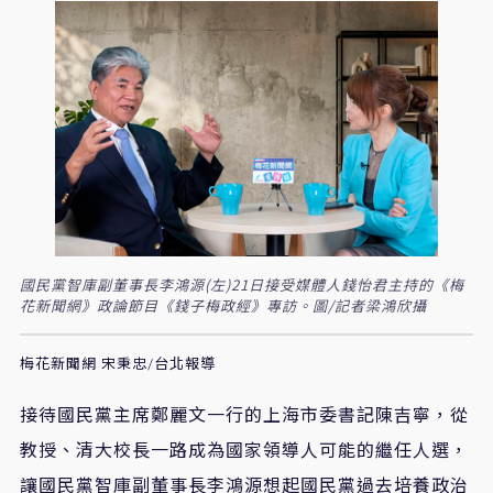
國民黨智庫副董事長李鴻源(左)21日接受媒體人錢怡君主持的《梅
花新聞網》政論節目《錢子梅政經》專訪。圖/記者梁鴻欣攝
梅花新聞網 宋秉忠/台北報導
接待國民黨主席鄭麗文一行的上海市委書記陳吉寧，從
教授、清大校長一路成為國家領導人可能的繼任人選，
讓國民黨智庫副董事長李鴻源想起國民黨過去培養政治