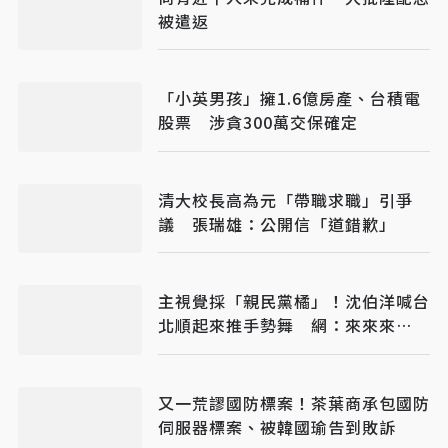
被遣返
「小英男孩」擁1.6億房產、台積電
股票 涉貪300萬交保確定
清大校長高為元「帶職求職」引爭
議 張瑞雄：公開信「道錯歉」
主視覺採「親民黨橘」！沈伯洋喊台
北順起來推手勢舞 網：來來來
2.0？
又一荒謬國防標案！茶葉商承包國防
伺服器標案、被韓國瑜告到敗訴