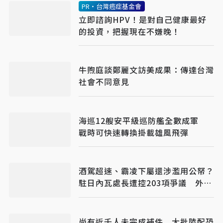
PR・台灣癌症基金會
立即諮詢HPV！是對自己健康最好
的投資，把握現在不嫌晚！
牛煦庭談鄭麗文訪美成果：傳達台灣
社會不同意見
海巡12艘安平級巡防艦全數成軍
戰時可快速轉換掛載雄風飛彈
酒駕超速、霸凌下屬還涉濫用公帑？
駐日內瓦處長遭控203項爭議 外交
部啟動調查
尚有近千人未完成補件 大批陸配恐