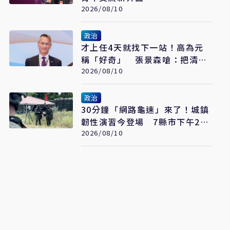
2026/08/10
政治
才上任4天就找下一站！高為元
稱「好奇」 張景森嗆：把清大
當備胎、準備劈腿
2026/08/10
政治
30分鐘「網路龜速」來了！城鎮
韌性演習今登場 7縣市下午2時
30分手機上網恐卡關
2026/08/10