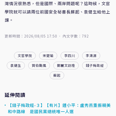
灣情況很熟悉，但是國際、兩岸問題呢？這時候，文官
學院就可以請兩位前國安全祕書長蘇起、袁健生給他上
課。
更新時間：2026/08/05 17:50
內文字數：792
文官學院
宋楚瑜
李四川
李鴻源
袁健生
賀伯颱風
鄭麗文訪陸
錢子梅政經
蘇起
延伸閱讀
【錢子梅政經-３】【有片】鍾小平：盧秀燕重振親美
和中路線 是國民黨總統唯一人選