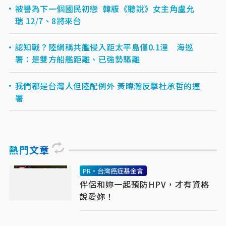
被譽為下一個國民初戀 韓版《聽說》女主角盧允
瑞 12/7、8將來台
認知戰？陸網稱共艦侵入距太平島僅0.1浬 海巡
署：是雙方船艦距離、已強勢驅離
我們都是台灣人但陸配例外 黃暐瀚反擊杜承哲的連
署
熱門文章
PR・台灣癌症基金會
伴侶和妳一起預防HPV，才有資格
說愛妳！