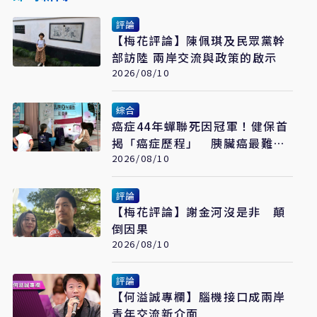
評論
【梅花評論】陳佩琪及民眾黨幹
部訪陸 兩岸交流與政策的啟示
2026/08/10
綜合
癌症44年蟬聯死因冠軍！健保首
揭「癌症歷程」 胰臟癌最難
治、肺癌驚見院際差41.8個百分
2026/08/10
點
評論
【梅花評論】謝金河沒是非 顛
倒因果
2026/08/10
評論
【何溢誠專欄】腦機接口成兩岸
青年交流新介面