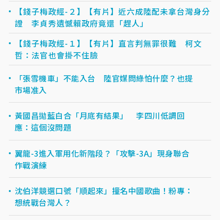
【錢子梅政經-２】【有片】近六成陸配未拿台灣身分
證 李貞秀遺憾賴政府竟還「趕人」
【錢子梅政經-１】【有片】直言判無罪很難 柯文
哲：法官也會掛不住臉
「張雪機車」不能入台 陸官媒問綠怕什麼？也提
市場准入
黃國昌拋藍白合「月底有結果」 李四川低調回
應：這個沒問題
翼龍-3進入軍用化新階段？「攻擊-3A」現身聯合
作戰演練
沈伯洋競選口號「順起來」撞名中國歌曲！粉專：
想統戰台灣人？