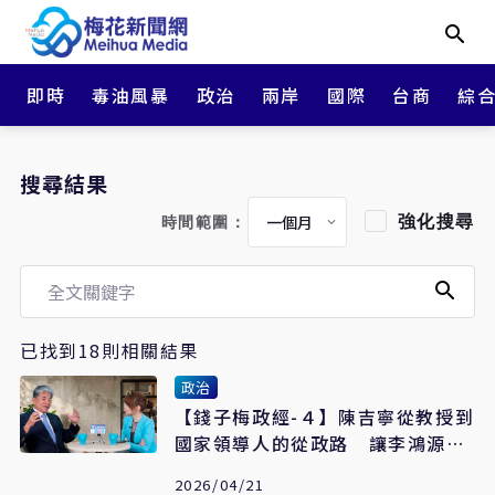
即時
毒油風暴
政治
兩岸
國際
台商
綜
搜尋結果
強化搜尋
時間範圍：
已找到18則相關結果
政治
【錢子梅政經-４】陳吉寧從教授到
國家領導人的從政路 讓李鴻源更
堅定推動「文官學院」
2026/04/21