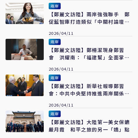
兩岸
【鄭麗文訪陸】兩岸強強聯手 鄭
促藍智庫打造類似「中關村論壇」
平台
2026/04/11
兩岸
【鄭麗文訪陸】鄭柵潔現身鄭習
會 洪耀南：「福建幫」全面掌控
中共對台政策
2026/04/11
兩岸
【鄭麗文訪陸】新華社報導鄭習
會：中共中央堅持推進兩岸關係和
平發展
2026/04/11
兩岸
【鄭麗文訪陸】大陸第一美女保鑣
嚴月霞 和平之旅的另一「嬌」點