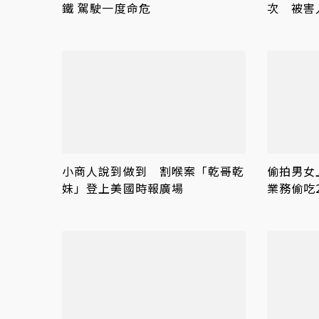
鐵 駕駛一度命危
次 被害
小商人說到做到 割喉案「乾哥乾
偷拍男女
妹」登上美國時報廣場
業務偷吃