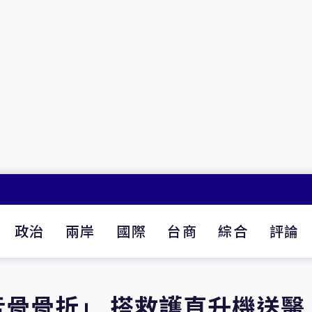
政治
兩岸
國際
台商
綜合
評論
骨骨折」 搭救護直升機送醫