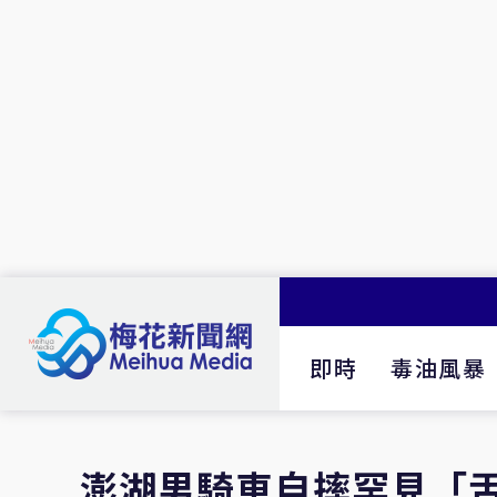
即時
毒油風暴
澎湖男騎車自摔罕見「舌