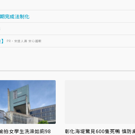
期完成法制化
癌
險】
PR・安達人壽 安心護眼
偷拍女學生洗澡如廁98
彰化海堤驚見600隻死鴨 慎防