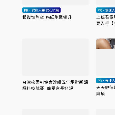
PR・安達人壽 安心抗癌
PR・安達
報復性熬夜 癌細胞數攀升
上班看電
要入手【
PR・安達
台灣校園AI協會連續五年承辦新課
天天規律
綱科技競賽 廣受家長好評
麻煩