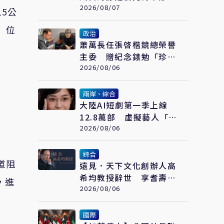
北父親節防豪大雨
2026/08/07
5公
」位
政治
蕭萬長任張啓楷競總榮譽
主委 贈紀念錶勉「珍惜
時間、認真打拚」
2026/08/06
兩岸、綜合
大陸AI短劇第一季上線
12.8萬部 虛擬藝人「方
桃子」接拍美瞳廣告
2026/08/06
綜合
道阻
遠見．天下文化創辦人高
希均教授辭世 享耆壽90
，進
歲
2026/08/06
國際