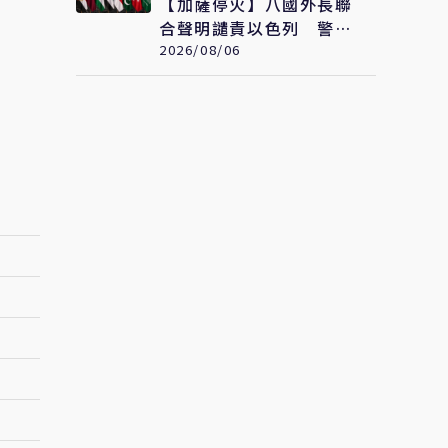
【加薩停火】八國外長聯
合聲明譴責以色列 警告
加薩政治進程恐全面脫軌
2026/08/06