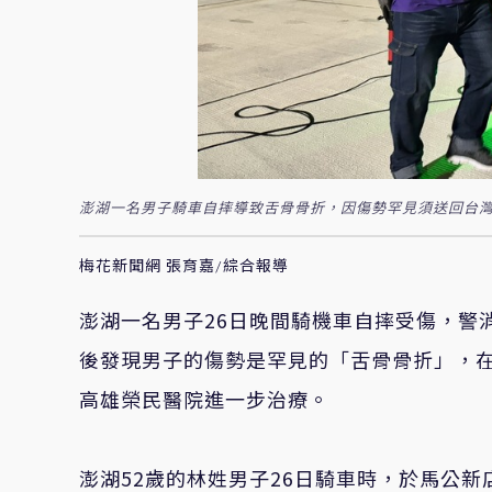
澎湖一名男子騎車自摔導致舌骨骨折，因傷勢罕見須送回台灣
梅花新聞網 張育嘉/綜合報導
澎湖一名男子26日晚間騎機車自摔受傷，警
後發現男子的傷勢是罕見的「舌骨骨折」，在
高雄榮民醫院進一步治療。
澎湖52歲的林姓男子26日騎車時，於馬公新