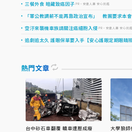
三餐外食 暗藏致癌因子
PR・安達人壽 安心抗癌
「軍公教調薪不能再靠政治宣布」 教團要求本會
空汙來襲機車族請關注癌細胞入侵
PR・安達人壽 安心抗
追劇追太久 護眼保單要入手【安心護眼定期眼睛
熱門文章
台中砂石車翻覆 轎車遭壓成廢
大學狼師