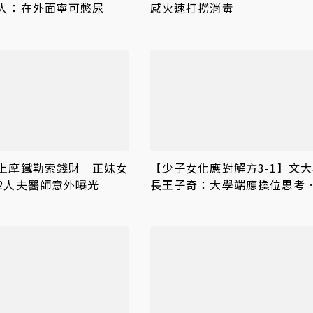
人：在外面寧可憋尿
感火速打撈消毒
上摩鐵勒索錢財 正妹女
【少子女化應對解方3-1】文
2人夫醫師意外曝光
長王子奇：大學端應換位思考 
解產業需求 產出有用人力