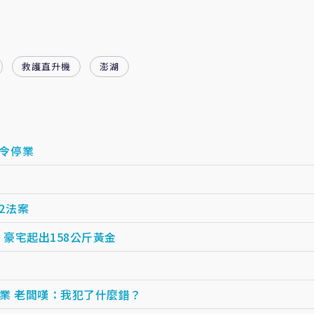
救護直升機
澎湖
令停業
2法案
豪宅起出158公斤黃金
業 老闆嘆：我犯了什麼錯？