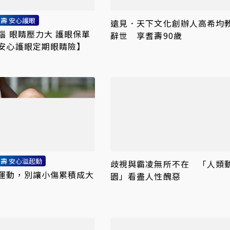
人壽 安心護眼
遠見．天下文化創辦人高希均
腦 眼睛壓力大 護眼保單
辭世 享耆壽90歲
安心護眼定期眼睛險】
人壽 安心溢起動
歧視與霸凌無所不在 「人類
運動，別讓小傷累積成大
園」看盡人性醜惡