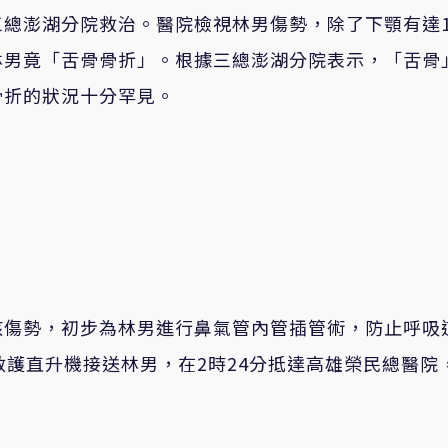
總澎湖分院救治。醫院檢視林男傷勢，除了下顎有達1
林男竟「舌骨骨折」。根據三總澎湖分院表示，「舌骨
骨折的狀況十分罕見。
該傷勢，初步為林男進行鼻氣管內管插管術，防止呼吸
救護直升機接送林男，在2時24分抵達高雄榮民總醫院