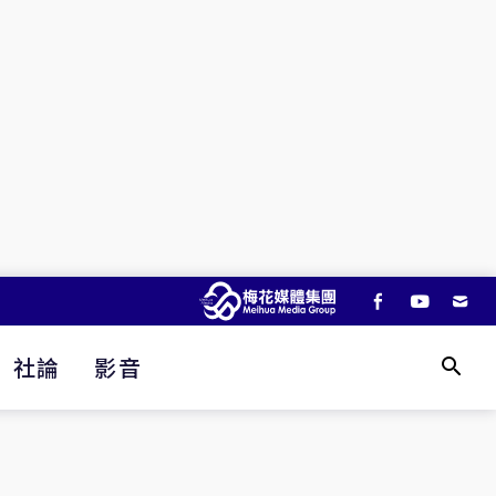
社論
影音