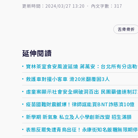
更新時間：2024/03/27 13:20
內文字數：317
舌骨骨折
延伸閱讀
寶林茶室食安風波延燒 蔣萬安：台北所有分店勒
救護車對撞小客車 滑20米翻覆困3人
虐童案顯示社會安全網破洞百出 民團籲儘速制訂
疫苗國難財震撼爆！律師誆能買BNT詐慈濟10億 
新學期 新氣象 私立及人小學創新改變 招生滿額
表態反罷免遭青鳥出征！永康街知名飯糰無限期停