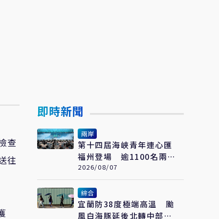
即時新聞
兩岸
檢查
第十四屆海峽青年連心匯
福州登場 逾1100名兩岸
送往
青年參與交流
2026/08/07
綜合
宜蘭防38度極端高溫 颱
獲
風白海豚延後北轉中部以