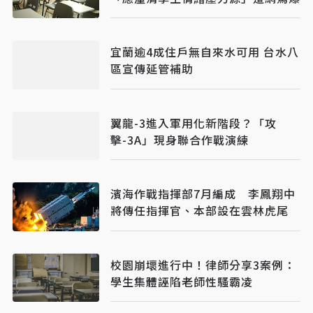
宜蘭逾4成住戶無自來水可用 台水八
區宣傳延管補助
翼龍-3進入軍用化新階段？「攻
擊-3A」現身聯合作戰演練
濱海作戰指揮部7月編成 李鳳翔中
將傳任指揮官、本部設在雲林虎尾
校園崩壞進行中！律師分享3案例：
學生集體誣陷老師性騷霸凌