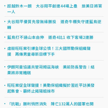
超越鈴木一朗 大谷翔平創連44場上壘 旅美日將第
一人
大谷翔平優質先發無緣勝投 道奇牛棚失守遭藍鳥逆
轉
藍鳥打不過山本由伸 道奇4比1 收下客場2連勝
虐殺旺旺案引爆全球公憤！三大國際動保組織聲
援 再傳男童尋新目標下手
伊朗阿曼協議共管荷姆茲海峽 美前防長警告：結
果將非常糟糕
旺旺案促全球聲援！美動保組織擬於習近平訪美發
起集會、籲終止揭陽姐妹市
「抗戰」勝利悄然消失 陣亡132萬人的國軍也開