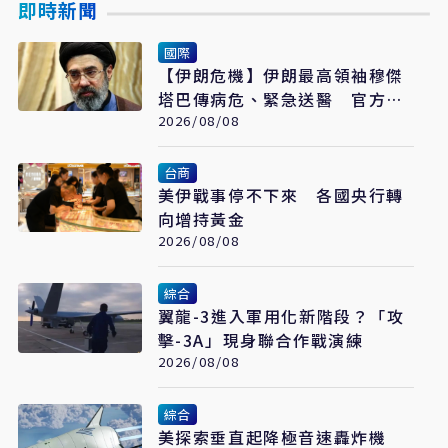
即時新聞
國際
【伊朗危機】伊朗最高領袖穆傑
塔巴傳病危、緊急送醫 官方未
證實
2026/08/08
台商
美伊戰事停不下來 各國央行轉
向增持黃金
2026/08/08
綜合
翼龍-3進入軍用化新階段？「攻
擊-3A」現身聯合作戰演練
2026/08/08
綜合
美探索垂直起降極音速轟炸機