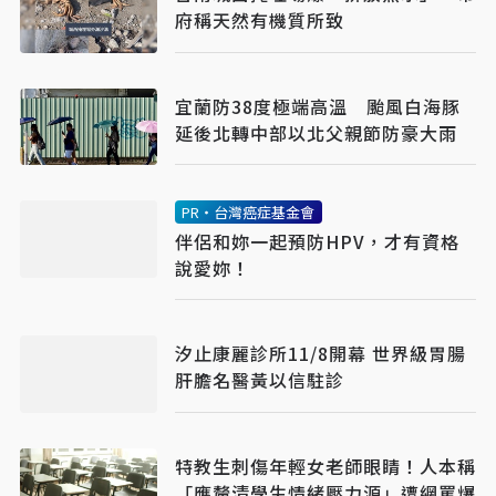
府稱天然有機質所致
宜蘭防38度極端高溫 颱風白海豚
延後北轉中部以北父親節防豪大雨
PR・台灣癌症基金會
伴侶和妳一起預防HPV，才有資格
說愛妳！
汐止康麗診所11/8開幕 世界級胃腸
肝膽名醫黃以信駐診
特教生刺傷年輕女老師眼睛！人本稱
「應釐清學生情緒壓力源」遭網罵爆