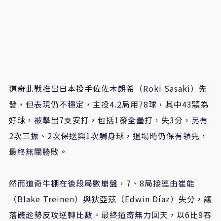
道奇此戰推出日本投手佐佐木朗希（Roki Sasaki）先
發，但表現仍不穩定，主投4.2局用78球，其中43顆為
好球，被擊出7支安打，包括1發全壘打，失3分，另有
2次三振、2次保送與1次觸身球，退場時仍保有領先，
最終無關勝敗。
然而道奇牛棚在後段局數崩盤，7、8局接連由崔能
（Blake Treinen）與狄亞茲（Edwin Díaz）失分，讓
落磯趁勢反攻逆轉比數。最終道奇無力回天，以6比9吞