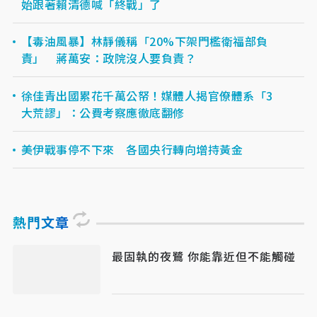
始跟著賴清德喊「終戰」了
【毒油風暴】林靜儀稱「20%下架門檻衛福部負
責」 蔣萬安：政院沒人要負責？
徐佳青出國累花千萬公帑！媒體人揭官僚體系「3
大荒謬」：公費考察應徹底翻修
美伊戰事停不下來 各國央行轉向增持黃金
熱門文章
最固執的夜鷺 你能靠近但不能觸碰