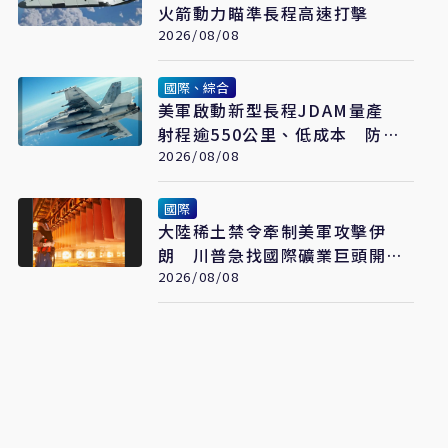
火箭動力瞄準長程高速打擊
2026/08/08
國際、綜合
美軍啟動新型長程JDAM量產
射程逾550公里、低成本 防區
外打擊新利器
2026/08/08
國際
大陸稀土禁令牽制美軍攻擊伊
朗 川普急找國際礦業巨頭開會
反制
2026/08/08