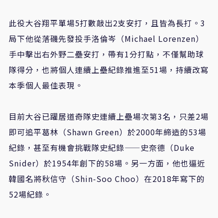
此役大谷翔平單場5打數敲出2支安打，且皆為長打。3
局下他從落磯先發投手洛倫岑（Michael Lorenzen）
手中擊出右外野二壘安打，帶有1分打點，不僅幫助球
隊得分，也將個人連續上壘紀錄推進至51場，持續改寫
本季個人最佳表現。
目前大谷已躍居道奇隊史連續上壘場次第3名，只差2場
即可追平葛林（Shawn Green）於2000年締造的53場
紀錄，甚至有機會挑戰隊史紀錄——史奈德（Duke
Snider）於1954年創下的58場。另一方面，他也逼近
韓國名將秋信守（Shin-Soo Choo）在2018年寫下的
52場紀錄。