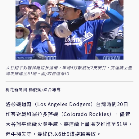
大谷翔平對戰科羅拉多落磯，單場5打數敲出2支安打，將連續上壘
場次推進至51場。圖/取自道奇IG
梅花新聞網 楊俊斌/綜合報導
洛杉磯道奇（Los Angeles Dodgers）台灣時間20日
作客對戰科羅拉多落磯（Colorado Rockies），儘管
大谷翔平延續火燙手感、將連續上壘場次推進至51場，
但牛棚失守，最終仍以6比9遭逆轉吞敗。