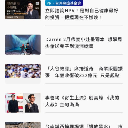
PR・台灣癌症基金會
立即諮詢HPV！是對自己健康最好
的投資，把握現在不嫌晚！
Darren 2月帶妻小赴墨爾本 想學周
杰倫送兒子到澳洲唸書
「大谷效應」席捲道奇 商業版圖擴
張 年營收衝破322億元 只是起點
李善均《寄生上流》創高峰 《我的
大叔》金句滿滿
台南城西掩埋場爆「排放黑水」 市