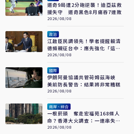
道奇9局遭2分砲逆襲！迪亞茲救
援失守 道奇黑色8月痛吞7連敗
2026/08/08
政治
江啟臣民調領先！學者提醒賴清
德頻親征台中：應先強化「這部
分」
2026/08/08
國際
伊朗阿曼協議共管荷姆茲海峽
美前防長警告：結果將非常糟糕
2026/08/08
兩岸、綜合
一根菸頭 奪走宏福苑168條人
命？香港大火調查：一連串失守
的防線
2026/08/08