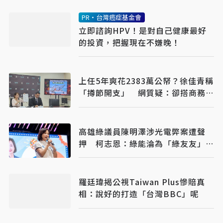
PR・台灣癌症基金會
立即諮詢HPV！是對自己健康最好
的投資，把握現在不嫌晚！
上任5年爽花2383萬公帑？徐佳青稱
「撙節開支」 網質疑：卻搭商務
艙？
高雄綠議員陳明澤涉光電弊案遭聲
押 柯志恩：綠能淪為「綠友友」牟
利工具
羅廷瑋揭公視Taiwan Plus慘賠真
相：說好的打造「台灣BBC」呢