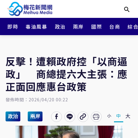
即時
毒油風暴
政治
兩岸
國際
台商
綜
反擊！遭賴政府控「以商逼
政」 商總提六大主張：應
正面回應惠台政策
發佈時間：2026/04/20 00:22
大
中
小
政治
兩岸