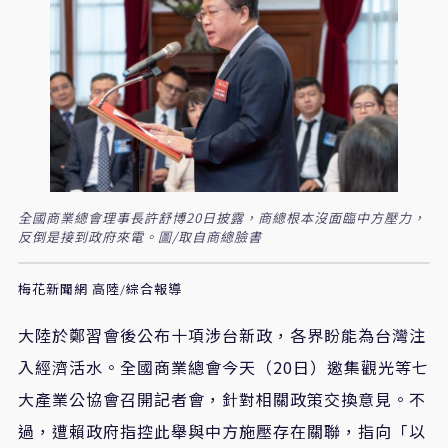
全國商業總會理事長許舒博20日披露，商總根本沒面臨中方壓力，
反倒是接到政府來電。圖/取自商總臉書
梅花新聞網 高陸/綜合報導
大陸於鄭習會後公布十項涉台新政，各界盼能為台灣注
入經濟活水。全國商業總會今天（20日）邀集觀光等七
大產業公協會召開記者會，針對相關政策交換意見。不
過，遭賴政府指控此舉與中方施壓存在關聯，指向「以