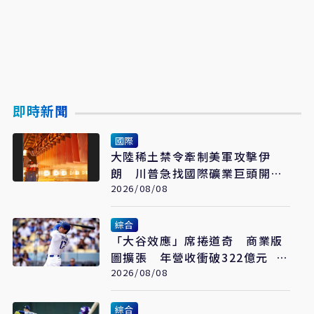
即時新聞
國際
大陸稀土禁令牽制美軍攻擊伊
朗 川普急找國際礦業巨頭開會
反制
2026/08/08
綜合
「大谷效應」席捲道奇 商業版
圖擴張 年營收衝破322億元 只
是起點
2026/08/08
綜合