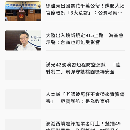
徐佳青出國累花千萬公帑！媒體人揭
官僚體系「3大荒謬」：公費考察應
徹底翻修
大陸出入境新規定915上路 海基會
示警：台商也可能受影響
漢光42號演習短程防空演練 「陸
射劍二」飛彈守護桃園機場安全
人本喊「老師被冤枉不會帶來實質傷
害」 范雲護航：是為教育好
澎湖西嶼遭綠能業者盯上！擬插49