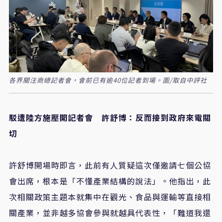
各界關注商總記者會，會前已有逾40位記者到場。圖/取自中評社
駁遭陸方施壓開記者會 許舒博：反而接到政府來電關
切
許舒博開場時即言，此前有人質疑這次僅邀請七個公協
會出席，根本是「不懂產業結構的說法」。他指出，此
次相關政策主題本就集中在觀光、食品與運輸等直接相
關產業，並非越多協會參與就越具代表性，「難道我還