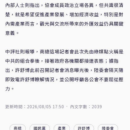
內部人士則指出，協會成員政治立場各異，但共識很清
楚，就是希望促進產業發展、增加經濟收益，特別是對
內需產業而言，觀光與交流所帶來的外匯效益仍具關鍵
意義。
中評社則報導，商總這場記者會此次先由綠媒點火稱是
中共的組合拳後，接著政府各機關都接連表態；據指
出，許舒博此前召開記者會消息曝光後，陸委會隔天隨
即致電許舒博瞭解情況，並公開呼籲各公會不要屈從壓
力。
更新時間：2026/08/05 17:50
內文字數：2039
商總
國民黨
產業
許舒博
陸委會