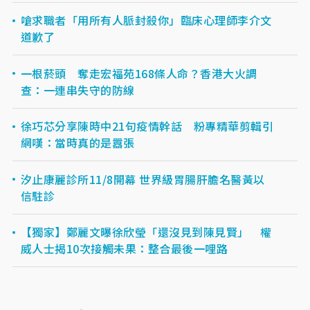
嗆求職者「用所有人脈封殺你」臨床心理師李介文
道歉了
一根菸頭 奪走宏福苑168條人命？香港大火調
查：一連串失守的防線
​徐巧芯分享陳時中21句疫情幹話 粉專精華剪輯引
網嘆：當時真的是囂張
汐止康麗診所11/8開幕 世界級胃腸肝膽名醫黃以
信駐診
【獨家】鄭麗文曝徐欣瑩「還沒見到陳見賢」 權
威人士揭10次接觸未果：整合最後一哩路