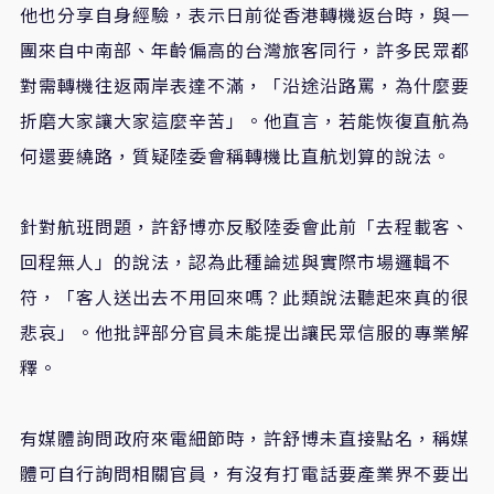
他也分享自身經驗，表示日前從香港轉機返台時，與一
團來自中南部、年齡偏高的台灣旅客同行，許多民眾都
對需轉機往返兩岸表達不滿，「沿途沿路罵，為什麼要
折磨大家讓大家這麼辛苦」。他直言，若能恢復直航為
何還要繞路，質疑陸委會稱轉機比直航划算的說法。
針對航班問題，許舒博亦反駁陸委會此前「去程載客、
回程無人」的說法，認為此種論述與實際市場邏輯不
符，「客人送出去不用回來嗎？此類說法聽起來真的很
悲哀」。他批評部分官員未能提出讓民眾信服的專業解
釋。
有媒體詢問政府來電細節時，許舒博未直接點名，稱媒
體可自行詢問相關官員，有沒有打電話要產業界不要出