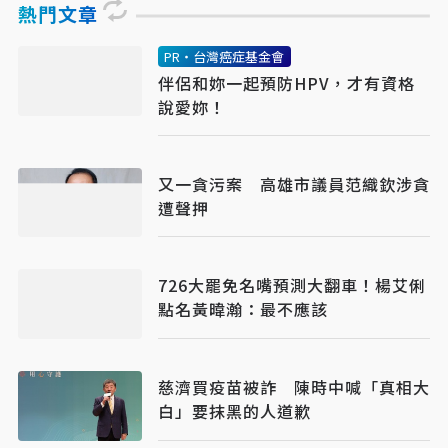
熱門文章
PR・台灣癌症基金會
伴侶和妳一起預防HPV，才有資格
說愛妳！
又一貪污案 高雄市議員范織欽涉貪
遭聲押
726大罷免名嘴預測大翻車！楊艾俐
點名黃暐瀚：最不應該
慈濟買疫苗被詐 陳時中喊「真相大
白」要抹黑的人道歉