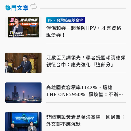
熱門文章
PR・台灣癌症基金會
伴侶和妳一起預防HPV，才有資格
說愛妳！
江啟臣民調領先！學者提醒賴清德頻
親征台中：應先強化「這部分」
高雄國賓容積率1142%、遠雄
THE ONE2950% 蘇煥智：不辦陳
其邁說不過去
菲國劃設黃岩島領海基線 國民黨：
外交部不應沉默