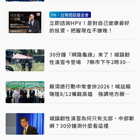
PR・台灣癌症基金會
立即諮詢HPV！是對自己健康最好
的投資，把握現在不嫌晚！
30分鐘「網路龜速」來了！城鎮韌
性演習今登場 7縣市下午2時30分
手機上網恐卡關
賴清德行動中常會拚2026！喊話賴
瑞隆8/12備戰高雄 強調地方願景
讓人民看得見
城鎮韌性演習為何只有北部、中部斷
網？30分鐘測什麼看這裡