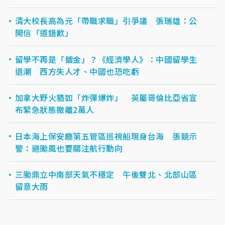
清大校長高為元「帶職求職」引爭議 張瑞雄：公
開信「道錯歉」
留學不再是「鍍金」？《經濟學人》：中國留學生
退潮 西方失人才、中國也恐吃虧
加拿大野火猶如「炸彈爆炸」 英屬哥倫比亞省宣
布緊急狀態撤離2萬人
日本海上保安廳第五管區巡視船現身台海 張競示
警：避颱風也要關注航行動向
三颱鼎立中南部天氣不穩定 午後雙北、北部山區
留意大雨