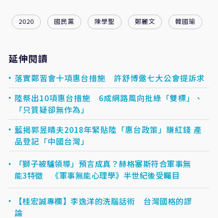
2020
國民黨
陳學聖
鄭麗文
韓國瑜
延伸閱讀
落實鄭習會十項惠台措施 許舒博邀七大公會提訴求
陸祭出10項惠台措施 6成網路風向批綠「雙標」、
「只質疑卻無作為」
藍揭郭昱晴夫2018年緊貼陸「惠台政策」賺紅錢 產
品登記「中國台灣」
「獅子被驢領導」預言成真？赫格塞斯符合軍事無
能3特徵 《軍事無能心理學》半世紀後受矚目
【桂宏誠專欄】李逸洋的洗腦話術 台灣國格的謬
論