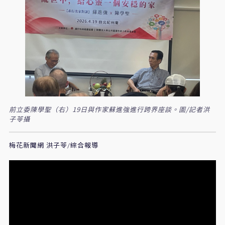
前立委陳學聖（右）19日與作家蘇進強進行跨界座談。圖/記者洪
子苓攝
梅花新聞網 洪子苓/綜合報導