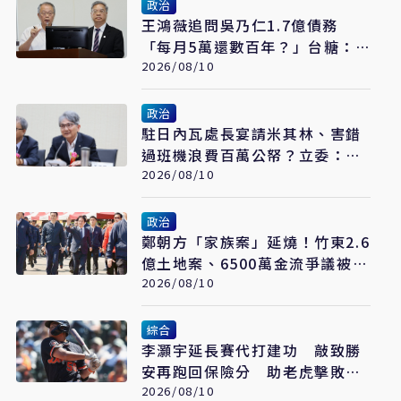
政治
王鴻薇追問吳乃仁1.7億債務
「每月5萬還數百年？」台糖：8
月底再談
2026/08/10
政治
駐日內瓦處長宴請米其林、害錯
過班機浪費百萬公帑？立委：只
是一般聚餐
2026/08/10
政治
鄭朝方「家族案」延燒！竹東2.6
億土地案、6500萬金流爭議被放
大 吳子嘉曝恐「一屍五命」
2026/08/10
綜合
李灝宇延長賽代打建功 敲致勝
安再跑回保險分 助老虎擊敗巨
人
2026/08/10