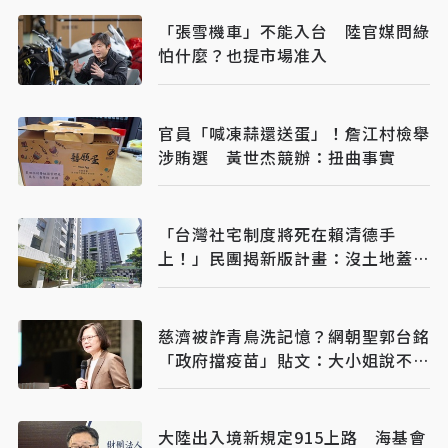
「張雪機車」不能入台 陸官媒問綠
怕什麼？也提市場准入
官員「喊凍蒜還送蛋」！詹江村檢舉
涉賄選 黃世杰競辦：扭曲事實
「台灣社宅制度將死在賴清德手
上！」民團揭新版計畫：沒土地蓋社
宅是藉口
慈濟被詐青鳥洗記憶？網朝聖郭台銘
「政府擋疫苗」貼文：大小姐說不要
買
大陸出入境新規定915上路 海基會