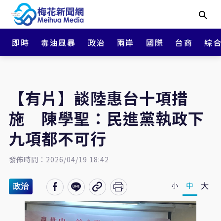
即時
毒油風暴
政治
兩岸
國際
台商
綜
【有片】談陸惠台十項措
施 陳學聖：民進黨執政下
九項都不可行
發佈時間：2026/04/19 18:42
大
中
小
政治