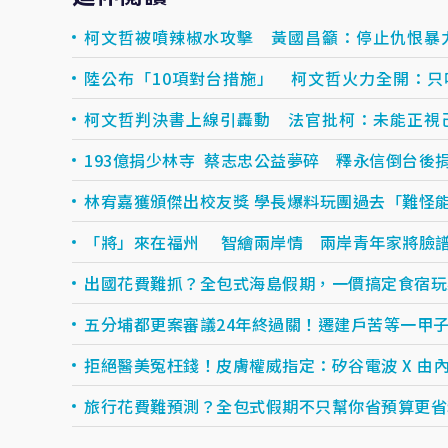
柯文哲被噴辣椒水攻擊 黃國昌籲：停止仇恨暴
陸公布「10項對台措施」 柯文哲火力全開：
柯文哲判決書上線引轟動 法官批柯：未能正視
193億捐少林寺 蔡志忠公益夢碎 釋永信倒台後
林宥嘉獲頒傑出校友獎 學長爆料玩團過去「難怪
「將」來在福州 智繪兩岸情 兩岸青年家將臉
出國花費難抓？全包式海島假期，一價搞定食宿玩樂，
五分埔都更案審議24年終過關！遷建戶苦等一甲
拒絕醫美冤枉錢！皮膚權威指定：矽谷電波 X 由內.
旅行花費難預測？全包式假期不只幫你省預算更省精力