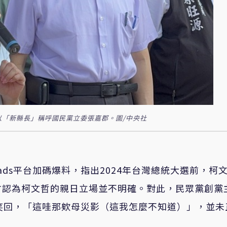
以「新縣長」稱呼國民黨立委張嘉郡。圖/中央社
ads平台加碼爆料，指出2024年台灣總統大選前，柯
方認為柯文哲的親日立場並不明確。對此，民眾黨創黨
笑回，「這哇那欸母災影（這我怎麼不知道）」，並未