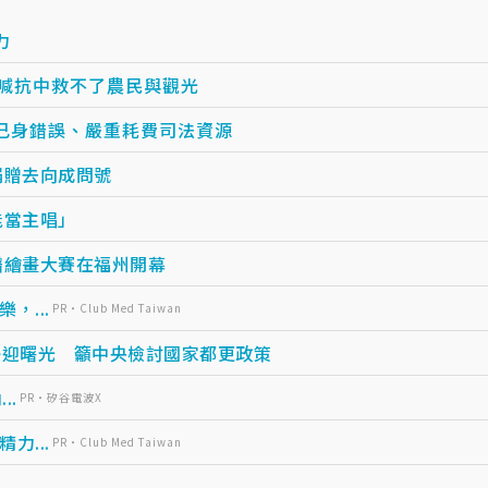
力
只喊抗中救不了農民與觀光
己身錯誤、嚴重耗費司法資源
捐贈去向成問號
能當主唱」
譜繪畫大賽在福州開幕
...
PR・Club Med Taiwan
子迎曙光 籲中央檢討國家都更政策
..
PR・矽谷電波X
...
PR・Club Med Taiwan