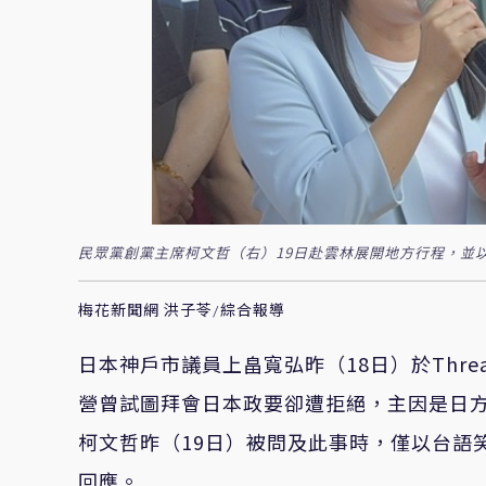
民眾黨創黨主席柯文哲（右）19日赴雲林展開地方行程，並
梅花新聞網 洪子苓/綜合報導
日本神戶市議員上畠寬弘昨（18日）於Thre
營曾試圖拜會日本政要卻遭拒絕，主因是日
柯文哲昨（19日）被問及此事時，僅以台語
回應。