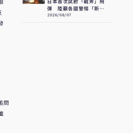
日本首次試射「戰斧」飛
限
彈 陸籲各國警惕「新型
反
軍國主義」發展
2026/08/07
發
追問
離