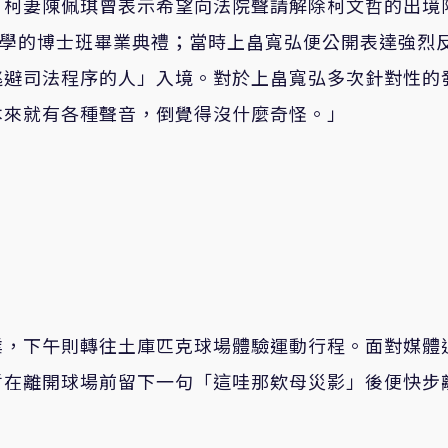
，柯妻陳佩琪曾表示希望向法院聲請解除柯文哲的出境
大學的博士班畢業典禮；當時上畠寬弘便公開表達強烈
逃避司法程序的人」入境。對於上畠寬弘多次針對性的
本來就有各種聲音，倒覺得沒什麼奇怪。」
業，下午則轉往土庫匹克球場體驗運動行程。面對媒體
哲在離開球場前留下一句「這哇那欸母災影」後便快步