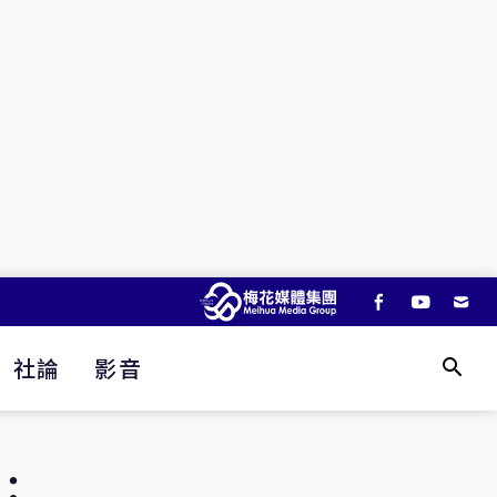
社論
影音
：