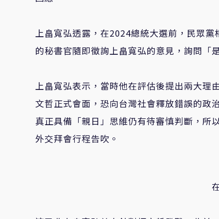
上畠寬弘透露，在2024總統大選前，民眾
的秘書官隨即徵詢上畠寬弘的意見，詢問「
上畠寬弘表示，當時他在評估後提出兩大理
文哲正式會面，恐向台灣社會釋放錯誤的政
真正具備「親日」思維仍有待審慎判斷，所
外交拜會行程告吹。
在