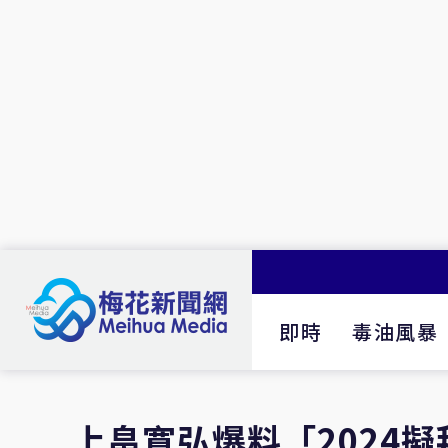
即時
毒油風暴
上畠寛弘爆料「2024