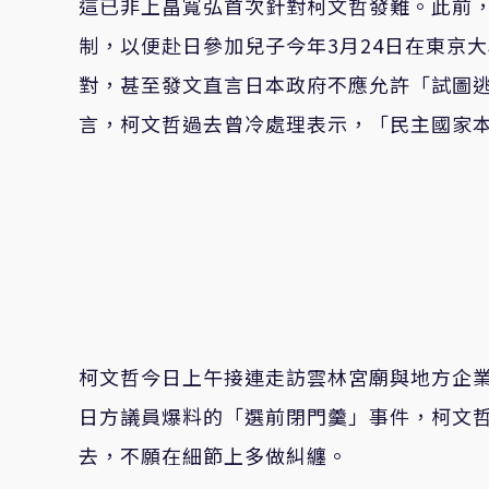
這已非上畠寬弘首次針對柯文哲發難。此前
制，以便赴日參加兒子今年3月24日在東京
對，甚至發文直言日本政府不應允許「試圖
言，柯文哲過去曾冷處理表示，「民主國家
柯文哲今日上午接連走訪雲林宮廟與地方企
日方議員爆料的「選前閉門羹」事件，柯文
去，不願在細節上多做糾纏。