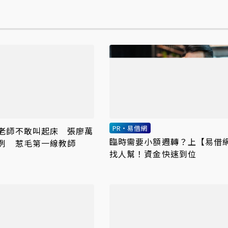
PR・易借網
老師不敢叫起床 張廖萬
臨時需要小額週轉？上【易借
例 惹毛第一線教師
找人幫！資金快速到位