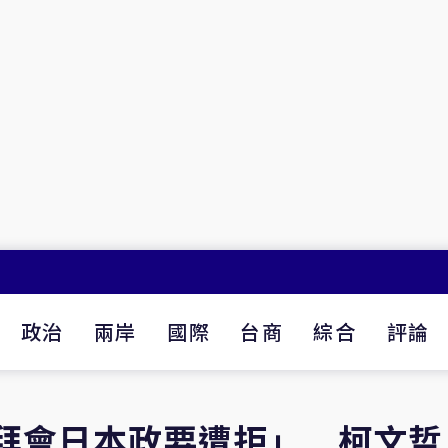
政治
兩岸
國際
台商
綜合
評論
擬拜會日本政要遭拒」 柯文哲