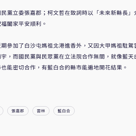
國民黨立委張嘉郡；柯文哲在致詞時以「未來新縣長」
祝福闔家平安順利。
近期參加了白沙屯媽祖北港進香外，又因大甲媽祖駐駕
廟宇，而國民黨與民眾黨在立法院合作無間，就像藍天
舉也能密切合作，有藍白合的縣市能遍地開花結果。
張嘉郡
雲林
藍白合