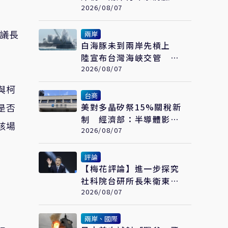
繪畫大賽在福州開幕
2026/08/07
該議長
兩岸
白海豚未到兩岸先槓上
陸宣布台灣海峽交管 陸
委會：不勞費心
2026/08/07
與柯
台商
是否
美對多晶矽祭15%關稅新
制 經濟部：半導體影響
該場
可控、太陽能產業衝擊有
2026/08/07
限
評論
【梅花評論】進一步探究
社科院台研所長朱衛東的
「不統而統」
2026/08/07
兩岸、國際