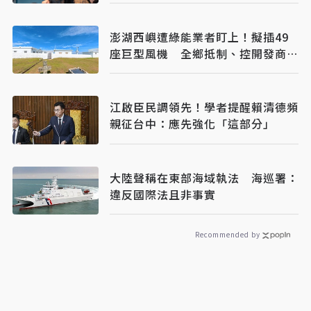
澎湖西嶼遭綠能業者盯上！擬插49
座巨型風機 全鄉抵制、控開發商打
消耗戰
江啟臣民調領先！學者提醒賴清德頻
親征台中：應先強化「這部分」
大陸聲稱在東部海域執法 海巡署：
違反國際法且非事實
Recommended by