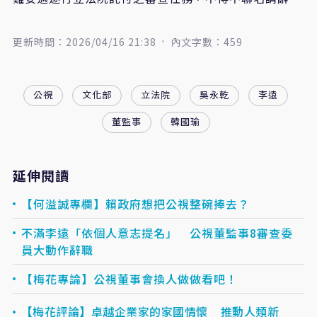
更新時間：2026/04/16 21:38
內文字數：459
公視
文化部
立法院
吳永乾
李遠
董監事
韓國瑜
延伸閱讀
【何溢誠專欄】賴政府想把公視整碗捧去？
不滿李遠「依個人意志提名」 公視董監事8審查委
員大動作辭職
【梅花專論】公視董事會換人做做看吧！
【梅花評論】卓越企業家的家國情懷 推動人類新