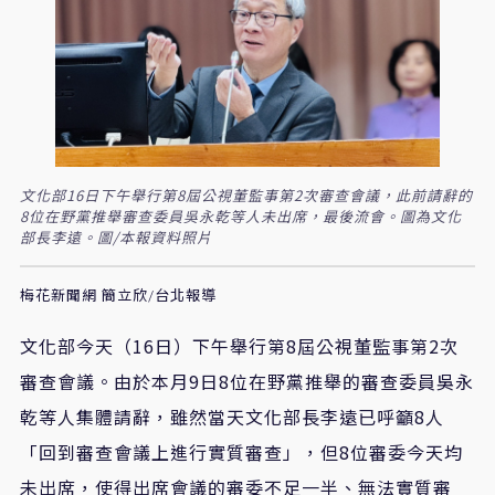
文化部16日下午舉行第8屆公視董監事第2次審查會議，此前請辭的
8位在野黨推舉審查委員吳永乾等人未出席，最後流會。圖為文化
部長李遠。圖/本報資料照片
梅花新聞網 簡立欣/台北報導
文化部今天（
16
日）
下午舉行第8屆
公視
董監事第2次
審查會議。由於本月
9
日
8
位在野黨推舉的審查委員
吳永
乾
等人集體請辭，雖然當天文化部長李遠已呼籲8人
「回到審查會議上進行實質審查」，但8位審委今天均
未出席，使得出席會議的審委不足一半、無法實質審