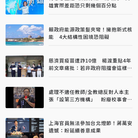
雄實際差距恐只剩幾個百分點
賴政府能源政策髮夾彎！擁抱新式核
能 4大結構性困境恐阻礙
慈濟買疫苗遭詐10億 楊渡重貼4年
前文章痛批：若非政府阻擋會這樣
嗎？
處理不適任教師/全教總反對人本主
張「設第三方機構」 盼廢校事會
議、案件分流
上海官員無法參加台北燈節！蔣萬安
遺憾：盼延續善意成果