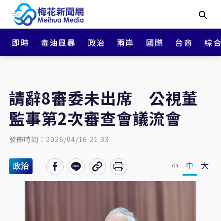
即時
毒油風暴
政治
兩岸
國際
台商
綜
請辭8審委未出席 公視董
監事第2次審查會議流會
發佈時間：2026/04/16 21:33
大
中
小
政治