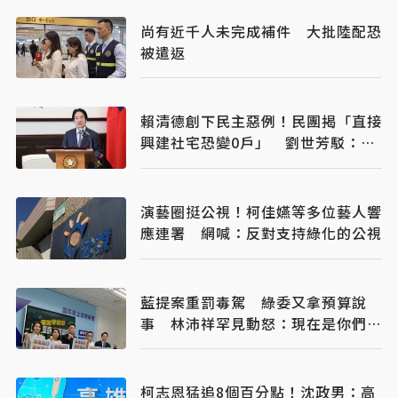
尚有近千人未完成補件 大批陸配恐
被遣返
賴清德創下民主惡例！民團揭「直接
興建社宅恐變0戶」 劉世芳駁：以
偏概全
演藝圈挺公視！柯佳嬿等多位藝人響
應連署 網喊：反對支持綠化的公視
藍提案重罰毒駕 綠委又拿預算說
事 林沛祥罕見動怒：現在是你們在
治理國家
柯志恩猛追8個百分點！沈政男：高