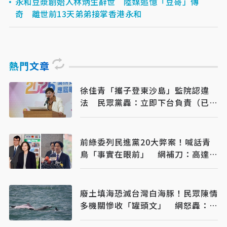
永和豆漿創始人林炳生辭世 陸媒追憶「豆哥」傳
奇 離世前13天弟弟接掌香港永和
熱門文章
徐佳青「攜子登東沙島」監院認違
法 民眾黨轟：立即下台負責（已完
稿）
前綠委列民進黨20大弊案！喊話青
鳥「事實在眼前」 網補刀：高達
50個國家隊
廢土填海恐滅台灣白海豚！民眾陳情
多機關慘收「罐頭文」 網怒轟：骯
髒政府