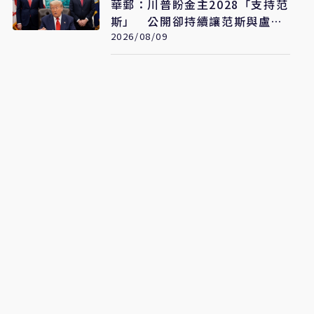
華郵：川普盼金主2028「支持范
斯」 公開卻持續讓范斯與盧比
奧較勁接班
2026/08/09