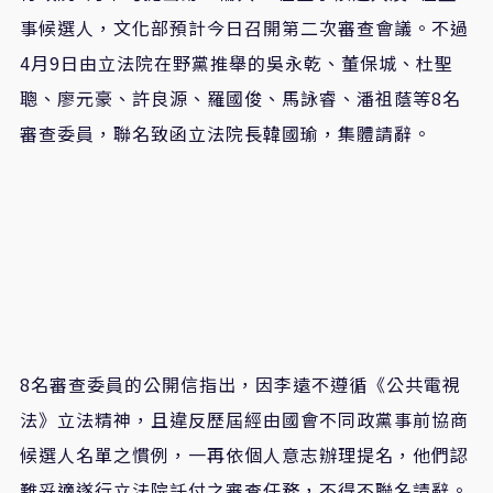
事候選人，文化部預計今日召開第二次審查會議。不過
4
月
9
日由立法院在野黨推舉的吳永乾、董保城、杜聖
聰、廖元豪、許良源、羅國俊、馬詠睿、潘祖蔭等
8
名
審查委員，聯名致函立法院長韓國瑜，集體請辭。
8
名審查委員的
公開信
指出，
因
李遠
不遵循《公共電視
法》立法精神，且違反歷屆經由
國會
不同政黨事前協商
候選人名單之慣例，一再依個人意志辦理提名，他們認
難妥適遂行
立法
院託付之審查任務，不得不聯名請辭。