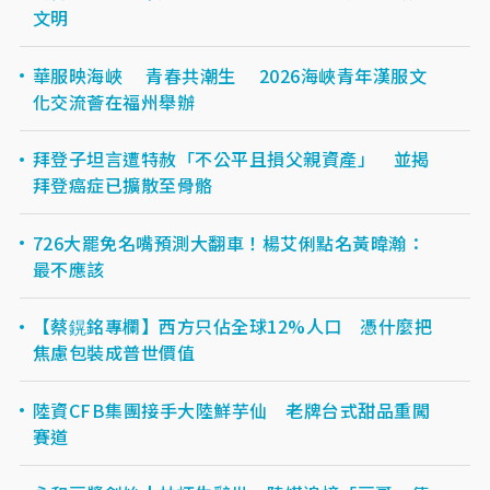
文明
華服映海峽 青春共潮生 2026海峽青年漢服文
化交流薈在福州舉辦
拜登子坦言遭特赦「不公平且損父親資產」 並揭
拜登癌症已擴散至骨骼
726大罷免名嘴預測大翻車！楊艾俐點名黃暐瀚：
最不應該
【蔡鎤銘專欄】西方只佔全球12%人口 憑什麼把
焦慮包裝成普世價值
陸資CFB集團接手大陸鮮芋仙 老牌台式甜品重闖
賽道