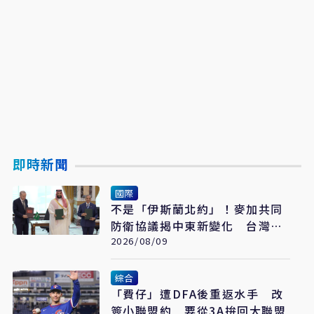
即時新聞
國際
不是「伊斯蘭北約」！麥加共同
防衛協議揭中東新變化 台灣該
看懂「多層次安全」
2026/08/09
綜合
「費仔」遭DFA後重返水手 改
簽小聯盟約 要從3A拚回大聯盟