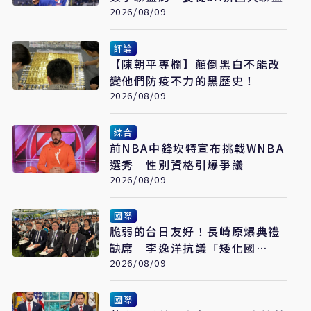
2026/08/09
評論
【陳朝平專欄】顛倒黑白不能改
變他們防疫不力的黑歷史！
2026/08/09
綜合
前NBA中鋒坎特宣布挑戰WNBA
選秀 性別資格引爆爭議
2026/08/09
國際
脆弱的台日友好！長崎原爆典禮
缺席 李逸洋抗議「矮化國
格」：日媒揭長崎特殊安排
2026/08/09
國際