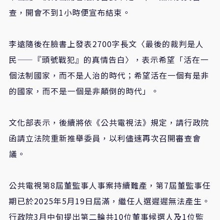
查，開會不到1小時便宣布結束。
李遠
隨後在臉書上發表2700字長文〈最後的裁判是人
民——『頭號戰犯』的真情告白〉，表示希望「活在一
個法制國家，而不是人治的時代；希望活在一個有是非
的國家，而不是一個是非顛倒的時代」。
文化部表示，後續將依《公共電視法》規定，請行政院
函請立法院重新推舉委員，以利儘速再次召開審查會
議。
公共電視第
8
屆董監事人事案持續難產，第
7
屆董監事任
期已於
2025
年
5
月
19
日屆滿，繼任人選遲遲無法產生。
行政院
3
月中旬提出第二輪共
10
位董事候選人及
1
位監