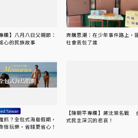
專欄】八月八日父親節：
奔騰思潮：在少年事件路上，
銘心的民族故事
社會丟包了誰
ed Taiwan
【陳朝平專欄】蔣沈簽名戰 
難抓？全包式海島假期，
式民主深沉的悲哀！
食宿玩樂，省錢更省心！