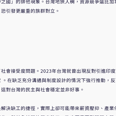
中之國」的排他現象。台灣地狹人稠，資源競爭遠比加
，恐引發更嚴重的族群對立。
社會接受度問題。2023年台灣就曾出現反對引進印
 。在缺乏充分溝通與制度設計的情況下強行推動，反
，這對台灣的民主與社會穩定並非好事。
是解決缺工的捷徑，實際上卻可能帶來薪資壓抑、產業