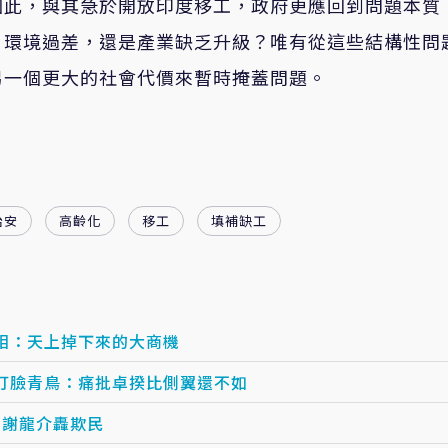
因此，與其急於開放印度移工，政府更應回到問題本質
、環境過差，還是產業缺乏升級？唯有從這些結構性問
另一個更大的社會代價來暫時掩蓋問題。
治安
高齡化
移工
填補缺工
相：天上掉下來的大商機
打臉青鳥：痛批卓揆比側翼還不如
U！謝龍介轟欺民