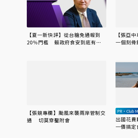
【夏一新快評】從台糖免通報到
【張亞中
20％門檻 賴政府食安到底有幾
一個刻骨
套標準？
PR・Club M
【張競專欄】颱風來襲兩岸管制交
出國花費
通 切莫穿鑿附會
一價搞定