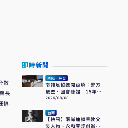
即時新聞
國際、綜合
分散
南韓足協醜聞延燒：警方
搜查、國會聽證 15年前
與長
「不當招待」疑雲重見天
2026/08/08
謹慎
日
台商
【快訊】兩岸連鎖業教父
级人物、永和豆漿創辦人