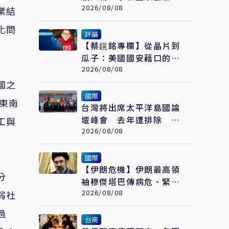
林炳生食道癌病逝 享年
2026/08/08
業結
70歲
化問
評論
【蔡鎤銘專欄】從晶片到
瓜子：美國國安藉口的荒
誕鬧劇
2026/08/08
國之
國際
東南
台灣將出席太平洋島國論
壇峰會 去年遭排除 今
工與
年重返
2026/08/08
國際
【伊朗危機】伊朗最高領
分
袖穆傑塔巴傳病危、緊急
送醫 官方未證實
2026/08/08
弱社
過
台商