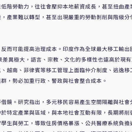
來低階勞動力，往往會壓抑本地薪資成長，甚至扭曲產
機，產業難以轉型，甚至出現嚴重的勞動剝削與階級分
，反而可能提高治理成本。印度作為全球最大移工輸出
景差異極大，語言、宗教、文化的多樣性也遠高於現有
尼、越南、菲律賓等移工管理上面臨仲介制度、逃逸移
族群，勢必加重行政、警政與社會整合成本。
得借鏡。研究指出，多元移民容易產生空間隔離與社會
中於特定產業與區域，與本地社會互動有限，長期將削
留學生與勞工，導致住房價格暴漲、公共醫療系統負擔