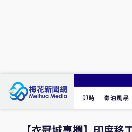
即時
毒油風暴
【衣冠城專欄】印度移