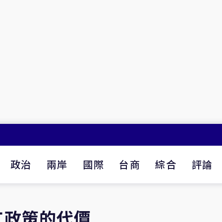
政治
兩岸
國際
台商
綜合
評論
工政策的代價