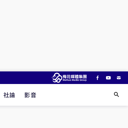
社論
影音