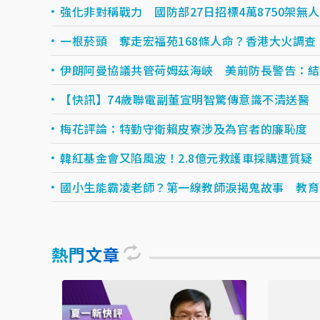
強化非對稱戰力 國防部27日招標4萬8750架無
一根菸頭 奪走宏福苑168條人命？香港大火調
伊朗阿曼協議共管荷姆茲海峽 美前防長警告：結
【快訊】74歲聯電副董宣明智驚傳意識不清送醫
梅花評論：特勤守衛賴皮寮涉及為官者的廉恥度
韓紅基金會又陷風波！2.8億元救護車採購遭質疑
國小生能霸凌老師？第一線教師淚揭鬼故事 教育
熱門文章