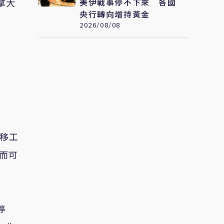
美伊戰事停不下來 各國
拿大
央行轉向增持黃金
2026/08/08
度移工
而可
停