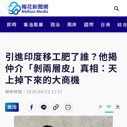
即時
毒油風暴
政治
兩岸
國際
台商
綜
引進印度移工肥了誰？他揭
仲介「剝兩層皮」真相：天
上掉下來的大商機
發佈時間：2026/04/13 11:57
大
中
小
政治