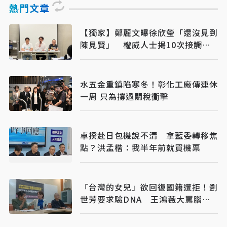
熱門文章
【獨家】鄭麗文曝徐欣瑩「還沒見到
陳見賢」 權威人士揭10次接觸未
果：整合最後一哩路
水五金重鎮陷寒冬！彰化工廠傳連休
一周 只為撐過關稅衝擊
卓揆赴日包機說不清 拿藍委轉移焦
點？洪孟楷：我半年前就買機票
「台灣的女兒」欲回復國籍遭拒！劉
世芳要求驗DNA 王鴻薇大罵腦洞
很大