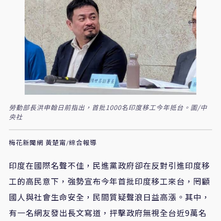
勞動部長洪申翰日前指出，首批1000名印度移工今年抵台。圖/中
央社
梅花新聞網 黃楚甯/綜合報導
印度在國際名聲不佳，民進黨政府卻在反對引進印度移
工的高民意下，強勢宣布今年首批印度移工來台，罔顧
國人與社會生命安全，民間質疑聲浪日益高漲。其中，
有一名網友發出長文寫道，抨擊政府無視全台近9萬名