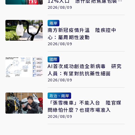
12%人口 憑什麼把焦慮包裝成
普世價值
2026/08/09
兩岸
南方新冠疫情升溫 陸疾控中
心：屬周期性波動
2026/08/09
國際
AI首次成功創造全新病毒 研究
人員：有望對抗抗藥性細菌
2026/08/09
政治、兩岸
「張雪機車」不能入台 陸官媒
問綠怕什麼？也提市場准入
2026/08/09