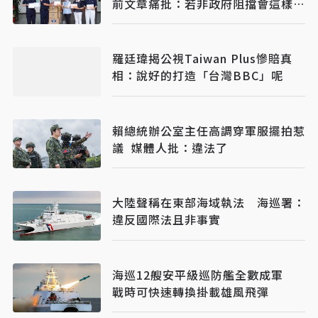
前文章痛批：若非政府阻擋會這樣
嗎？
羅廷瑋揭公視Taiwan Plus慘賠真
相：說好的打造「台灣BBC」呢
賴總統辦公室主任高調穿軍服擺拍惹
議 媒體人批：違法了
大陸聲稱在東部海域執法 海巡署：
違反國際法且非事實
海巡12艘安平級巡防艦全數成軍
戰時可快速轉換掛載雄風飛彈