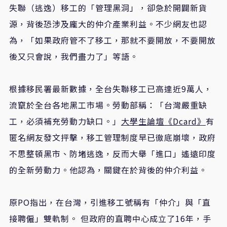
失聯（逃逸）移工的「管理黑洞」，卻急於開闢新貨
源，背後恐涉及龐大的仲介產業利益。不少網友也認
為，「如果政府管不了移工，那就不要開放，不要開放
後又只會說，我們盡力了」等語。
根據移民署最新數據，全台失聯移工已高達近9萬人，
流竄於全台各地黑工市場。勞動部稱：「台灣嚴重缺
工，必須補充勞動力缺口。」
大學生論壇《Dcard》
有
匿名網友發文抨擊，移工管理制度早已徹底崩壞，政府
不思整頓黑市、防堵逃逸，反而大舉「進口」遙遠印度
的全新勞動力。他認為，關鍵在於背後的仲介利益。
原PO指出，在台灣，引進移工號稱有「仲介」與「直
接聘僱」雙軌制。 但政府的直聘中心成立了16年，手