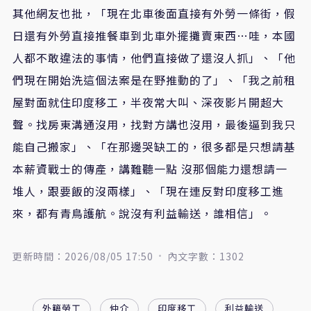
其他網友也批，「現在北車後面直接有外勞一條街，假
日還有外勞直接推餐車到北車外擺攤賣東西…哇，本國
人都不敢違法的事情，他們直接做了還沒人抓」、「他
們現在開始洗這個法案是在野推動的了」、「我之前租
屋對面就住印度移工，半夜常大叫、深夜影片開超大
聲。找房東溝通沒用，找對方講也沒用，最後逼到我只
能自己搬家」、「在那邊哭缺工的，很多都是只想請基
本薪資戰士的傳產，講難聽一點 沒那個能力還想請一
堆人，跟要飯的沒兩樣」、「現在連反對印度移工進
來，都有青鳥護航。說沒有利益輸送，誰相信」。
更新時間：2026/08/05 17:50
內文字數：1302
外籍勞工
仲介
印度移工
利益輸送