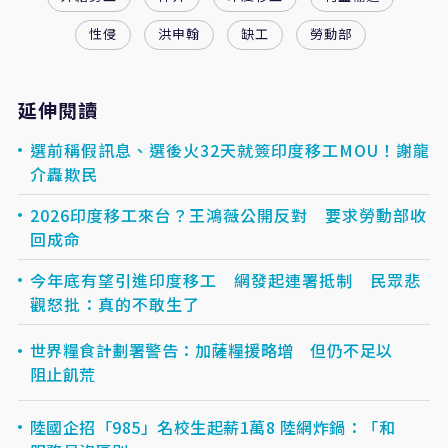
性侵
洪申翰
缺工
勞動部
延伸閱讀
選前稱假訊息、選後火32天就簽印度移工MOU！謝龍
介轟欺民
2026印度移工來台？王鴻薇公開反對 要求勞動部收
回成命
今年底有望引進印度移工 網發起連署抵制 民眾悲
觀怒批：真的不敢生了
世界糧食計劃署警告：加薩糧援略增 但仍不足以
阻止飢荒
陸國企招「985」名校生起薪1萬8 陸網炸鍋：「和