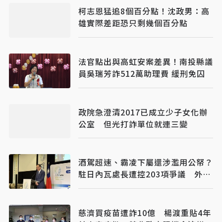
柯志恩猛追8個百分點！沈政男：高
雄實際差距恐只剩幾個百分點
法官點出與高虹安案差異！南投縣議
員吳瑞芳詐512萬助理費 緩刑免囚
政院急澄清2017已成立少子女化辦
公室 但光打詐單位就連三變
酒駕超速、霸凌下屬還涉濫用公帑？
駐日內瓦處長遭控203項爭議 外交
部啟動調查
慈濟買疫苗遭詐10億 楊渡重貼4年