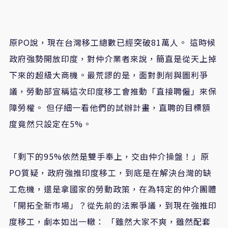
原PO說，現在台灣移工總數已經突破81萬人。 這時候
政府強勢開放印度，對仲介業者來說，簡直是從天上掉
下來的超級大商機。最荒謬的是，面對剝削與圖利爭
議，勞動部宣稱這次印度移工會推動「直接聘僱」來保
障勞權。 但仔細一看他們的試辦計畫，直聘的目標額
度竟然只設定在5%。
「剩下的95%依然是雙手奉上，交由仲介操盤！」原
PO質疑，政府強推印度移工，到底是在解決台灣的缺
工危機，還是拿國家的勞動政策，在為特定的仲介團體
「開拓全新市場」？從先前的法案爭議，到現在強推印
度移工，劇本如出一轍： 「雖然大家不爽，雖然配套