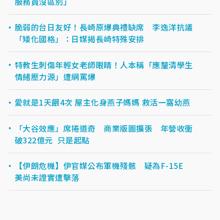
服務員沒區別」
脆弱的台日友好！長崎原爆典禮缺席 李逸洋抗議
「矮化國格」：日媒揭長崎特殊安排
特教生刺傷年輕女老師眼睛！人本稱「應釐清學生
情緒壓力源」遭網罵爆
愛就是1天餵4次 屋主化身燕子媽媽 救活一窩幼燕
「大谷效應」席捲道奇 商業版圖擴張 年營收衝
破322億元 只是起點
【伊朗危機】伊官媒公布軍機殘骸 疑為F-15E
美尚未證實遭擊落