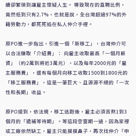
續卻繁瑣到讓雇主懷疑人生。 導致現在的直聘比例，
竟然低到只有2.7%，也就是說，全台灣超過97%的外
籍勞動力，都死死掐在私人仲介手裡。
原PO進一步指出，引進一個「新移工」，台灣仲介可
以合法賺取「介紹費」： 向雇主收取最高「一個月薪
資」（約2萬到將近3萬元），以及每年2000元的「雇
主服務費」，還有每個月向移工收取1500到1800元的
「移工服務費」，這是一筆巨大、且源源不絕的「一次
性和長期」收益。
原PO提到，依法規，移工逃跑後，雇主必須苦熬1到3
個月的「遞補等待期」。等這段空窗期一過，因為家裡
或工廠依然缺工，雇主只能摸摸鼻子，再次找仲介「申