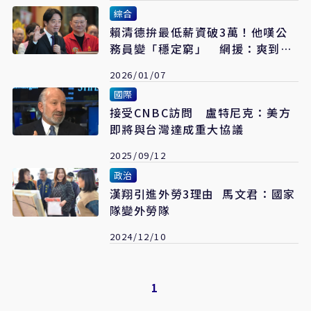
綜合
賴清德拚最低薪資破3萬！他嘆公
務員變「穩定窮」 網援：爽到外
籍勞工而已
2026/01/07
國際
接受CNBC訪問 盧特尼克：美方
即將與台灣達成重大協議
2025/09/12
政治
漢翔引進外勞3理由 馬文君：國家
隊變外勞隊
2024/12/10
1