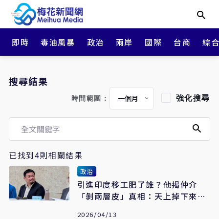
即時
毒油風暴
政治
兩岸
國際
台商
綜
搜尋結果
強化搜尋
時間範圍：
已找到4則相關結果
政治
引進印度移工肥了誰？他揭仲介
「剝兩層皮」真相：天上掉下來的
大商機
2026/04/13