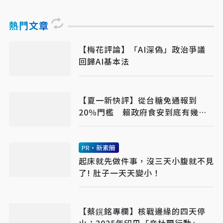
熱門文章
【梅花評論】「AI深偽」政治爭議
回歸AI基本法
【夏一新快評】從台糖免通報到
20％門檻 賴政府食安到底有幾套
標準？
PR・新素簡
起床就先做件事，沒三天小腹就不見
了! 肚子一天天變小！
【蔡鎤銘專欄】核戰邊緣的四天停