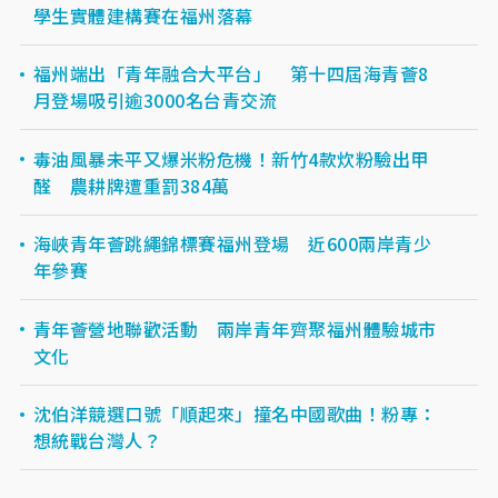
學生實體建構賽在福州落幕
福州端出「青年融合大平台」 第十四屆海青薈8
月登場吸引逾3000名台青交流
毒油風暴未平又爆米粉危機！新竹4款炊粉驗出甲
醛 農耕牌遭重罰384萬
海峽青年薈跳繩錦標賽福州登場 近600兩岸青少
年參賽
青年薈營地聯歡活動 兩岸青年齊聚福州體驗城市
文化
沈伯洋競選口號「順起來」撞名中國歌曲！粉專：
想統戰台灣人？