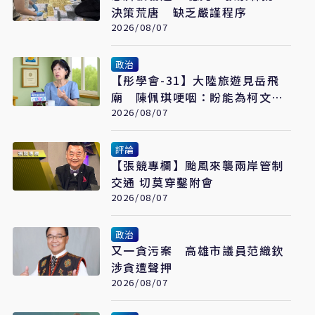
決策荒唐 缺乏嚴謹程序
2026/08/07
政治
【彤學會-31】大陸旅遊見岳飛
廟 陳佩琪哽咽：盼能為柯文哲
京華城案平反
2026/08/07
評論
【張競專欄】颱風來襲兩岸管制
交通 切莫穿鑿附會
2026/08/07
政治
又一貪污案 高雄市議員范織欽
涉貪遭聲押
2026/08/07