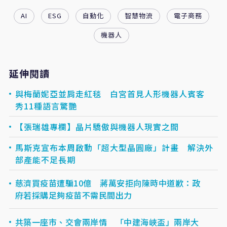
AI
ESG
自動化
智慧物流
電子商務
機器人
延伸閱讀
與梅蘭妮亞並肩走紅毯 白宮首見人形機器人賓客
秀11種語言驚艷
【張瑞雄專欄】晶片驕傲與機器人現實之間
馬斯克宣布本周啟動「超大型晶圓廠」計畫 解決外
部產能不足長期
慈濟買疫苗遭騙10億 蔣萬安拒向陳時中道歉：政
府若採購足夠疫苗不需民間出力
共築一座市、交會兩岸情 「中建海峽盃」兩岸大