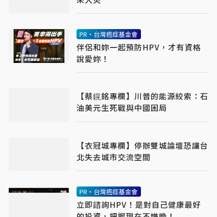
PR・台灣癌症基金會
伴侶和妳一起預防HPV，才有資格
說愛妳！
【蔡鎤銘專欄】川普的能源絞索：石
油美元生死戰與中國困局
【衣冠城專欄】停辦雙城論壇恐讓台
北失去城市交流空間
PR・台灣癌症基金會
立即諮詢HPV！是對自己健康最好
的投資，把握現在不嫌晚！