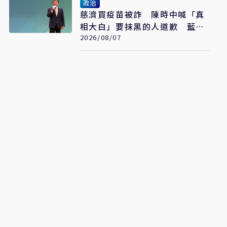
政治
慈濟買疫苗被詐 陳時中喊「真
相大白」要抹黑的人道歉 藍白
反擊了
2026/08/07