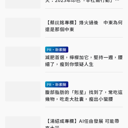
火：2025年印巴「辛杜爾行動」的
啟示
【蔡鎤銘專欄】烽火過後 中東為何
還是那個中東
PR・新素簡
減肥首選，檸檬加它，堅持一週，腰
細了，瘦到你懷疑人生
PR・新素簡
腹部脂肪的「剋星」找到了，常吃這
幾物，吃走大肚囊，瘦出小蠻腰
【湯紹成專欄】AI任由發展 可能帶
來大災