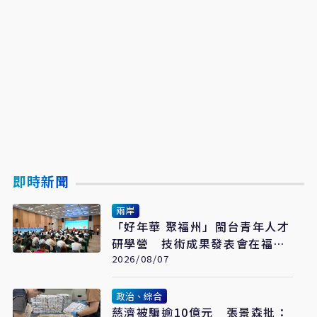
即時新聞
兩岸
「好年華 聚福州」閩台青年人才
研學營 技術成果發表會在福州
舉辦
2026/08/07
政治、綜合
慈濟被騙逾10億元 張景森批：