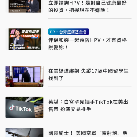
立即諮詢HPV！是對自己健康最好
的投資，把握現在不嫌晚！
PR・台灣癌症基金會
伴侶和妳一起預防HPV，才有資格
說愛妳！
在美疑遭綁架 失蹤17歲中國留學生
找到了
英媒：白宮罕見插手TikTok在美出
售案 扮演交易推手
幽靈騎士！ 美國空軍「雷射炮」明