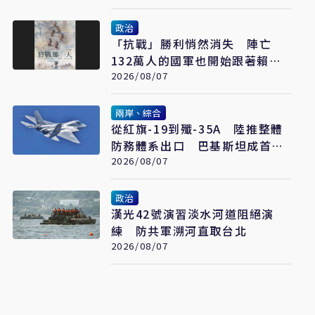
政治
「抗戰」勝利悄然消失 陣亡
132萬人的國軍也開始跟著賴清
德喊「終戰」了
2026/08/07
兩岸、綜合
從紅旗-19到殲-35A 陸推整體
防務體系出口 巴基斯坦成首要
合作案例
2026/08/07
政治
漢光42號演習淡水河道阻絕演
練 防共軍溯河直取台北
2026/08/07