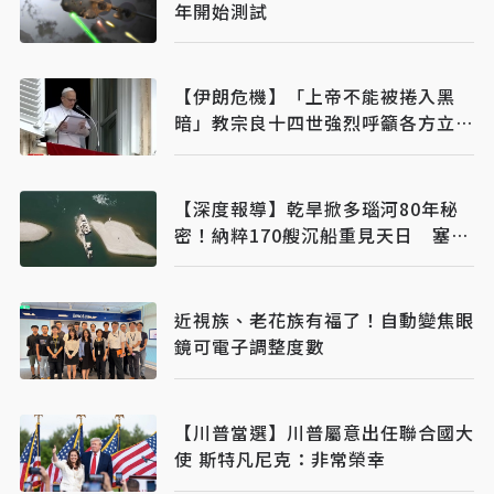
年開始測試
【伊朗危機】「上帝不能被捲入黑
暗」教宗良十四世強烈呼籲各方立即
停火
【深度報導】乾旱掀多瑙河80年秘
密！納粹170艘沉船重見天日 塞爾
維亞砸數億清障救航運命脈
近視族、老花族有福了！自動變焦眼
鏡可電子調整度數
【川普當選】川普屬意出任聯合國大
使 斯特凡尼克：非常榮幸