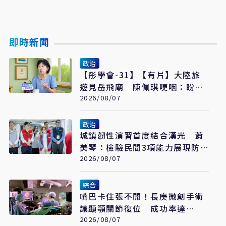
即時新聞
政治
【彤學會-31】【有片】大陸旅
遊見岳飛廟 陳佩琪哽咽：盼能
為柯文哲京華城案平反
2026/08/07
政治
城鎮韌性演習首度結合漢光 蕭
美琴：檢驗民間3項能力展現防
衛韌性
2026/08/07
綜合
嘴巴卡住張不開！長庚微創手術
讓顳顎關節復位 成功率達
97%
2026/08/07