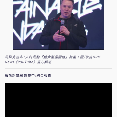
馬斯克宣布7天內啟動「超大型晶圓廠」計畫。圖/取自DRM
News《YouTube》官方頻道
梅花新聞網 於慶中/綜合報導