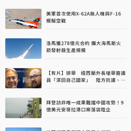
美軍首次使用X-62A無人機與F-16
模擬空戰
洛馬獲278億元合約 擴大海馬斯火
箭發射器生產規模
【有片】排華 紐西蘭外長嗆華裔議
員「滾回自己國家」 陸方抗議、紐
總理也不挺
拜登訪非唯一成果難擋中國攻勢！9
億美元安哥拉港口案落袋陸企