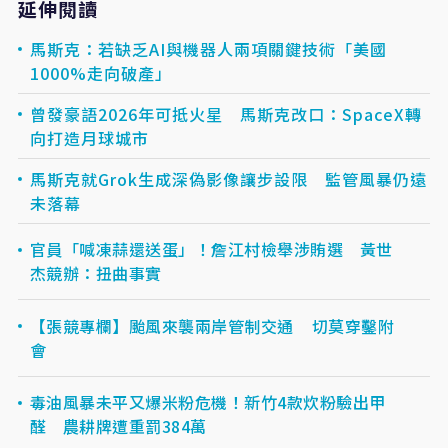
延伸閱讀
馬斯克：若缺乏AI與機器人兩項關鍵技術「美國
1000%走向破產」
曾發豪語2026年可抵火星 馬斯克改口：SpaceX轉
向打造月球城市
馬斯克就Grok生成深偽影像讓步設限 監管風暴仍遠
未落幕
官員「喊凍蒜還送蛋」！詹江村檢舉涉賄選 黃世
杰競辦：扭曲事實
【張競專欄】颱風來襲兩岸管制交通 切莫穿鑿附
會
毒油風暴未平又爆米粉危機！新竹4款炊粉驗出甲
醛 農耕牌遭重罰384萬