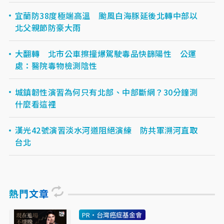
宜蘭防38度極端高溫 颱風白海豚延後北轉中部以
北父親節防豪大雨
大翻轉 北市公車擦撞爆駕駛毒品快篩陽性 公運
處：醫院毒物檢測陰性
城鎮韌性演習為何只有北部、中部斷網？30分鐘測
什麼看這裡
漢光42號演習淡水河道阻絕演練 防共軍溯河直取
台北
熱門文章
PR・台灣癌症基金會