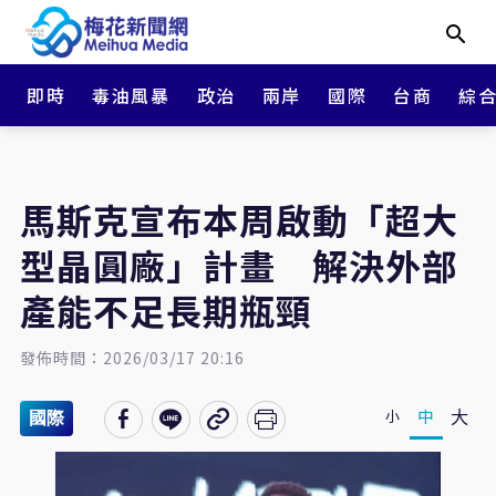
即時
毒油風暴
政治
兩岸
國際
台商
綜
馬斯克宣布本周啟動「超大
型晶圓廠」計畫 解決外部
產能不足長期瓶頸
發佈時間：2026/03/17 20:16
大
中
小
國際