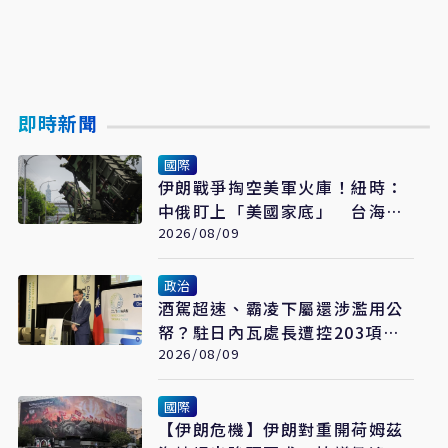
即時新聞
國際
伊朗戰爭掏空美軍火庫！紐時：
中俄盯上「美國家底」 台海戰
力恐成最大受害者
2026/08/09
政治
酒駕超速、霸凌下屬還涉濫用公
帑？駐日內瓦處長遭控203項爭
議 外交部啟動調查
2026/08/09
國際
【伊朗危機】伊朗對重開荷姆茲