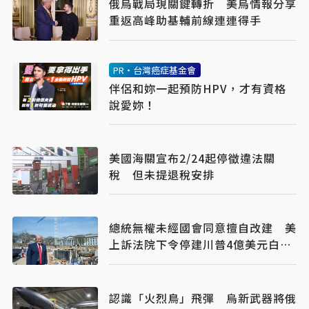
俄烏戰局現關鍵轉折 美烏情報分享
重返高峰助基輔前線連連得手
PR・台灣癌症基金會
伴侶和妳一起預防HPV，才有資格
說愛妳！
美國海關宣布2/24起停徵違法關
稅 但未提退稅安排
總統無權未經國會同意擅自改建 美
上訴法院下令停建川普4億美元白宮
宴會廳
認識「火烈鳥」飛彈 烏新武器將俄