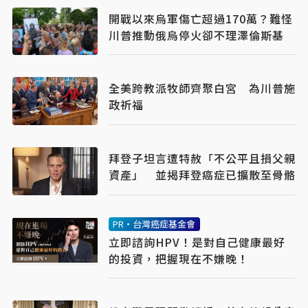
開戰以來烏軍傷亡超過170萬？難怪
川普推動俄烏停火卻不理澤倫斯基
全美跨教派牧師齊聚白宮 為川普施
政祈福
拜登子坦言遭特赦「不公平且損父親
資產」 並揭拜登癌症已擴散至骨骼
PR・台灣癌症基金會
立即諮詢HPV！是對自己健康最好
的投資，把握現在不嫌晚！