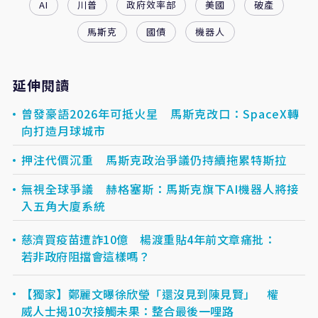
AI
川普
政府效率部
美國
破產
馬斯克
國債
機器人
延伸閱讀
曾發豪語2026年可抵火星 馬斯克改口：SpaceX轉
向打造月球城市
押注代價沉重 馬斯克政治爭議仍持續拖累特斯拉
無視全球爭議 赫格塞斯：馬斯克旗下AI機器人將接
入五角大廈系統
慈濟買疫苗遭詐10億 楊渡重貼4年前文章痛批：
若非政府阻擋會這樣嗎？
【獨家】鄭麗文曝徐欣瑩「還沒見到陳見賢」 權
威人士揭10次接觸未果：整合最後一哩路