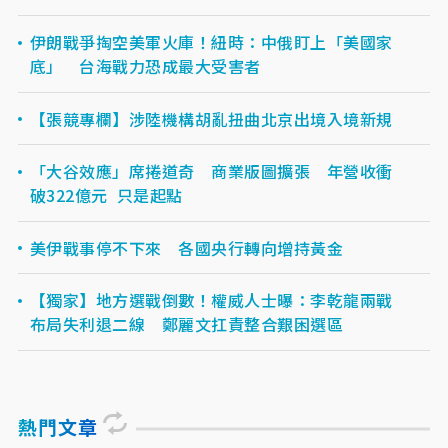
伊朗戰爭掏空美軍火庫！紐時：中俄盯上「美國家
底」 台海戰力恐成最大受害者
【張競專欄】涉陸機構胡亂扭曲北京出境入境新規
「大谷效應」席捲道奇 商業版圖擴張 年營收衝
破322億元 只是起點
美伊戰事停不下來 各國央行轉向增持黃金
【獨家】地方選戰倒數！權威人士曝：李乾龍兩戰
布局失利退二線 鄭麗文扛責整合艱困選區
熱門文章