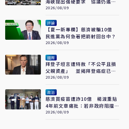
海峽提出強硬要求 協議仍遙不
可及
2026/08/09
評論
【夏一新專欄】慈濟被騙10億
民進黨為何急著把箭射回台中？
2026/08/09
國際
拜登子坦言遭特赦「不公平且損
父親資產」 並揭拜登癌症已擴
散至骨骼
2026/08/09
政治
慈濟買疫苗遭詐10億 楊渡重貼
4年前文章痛批：若非政府阻擋
會這樣嗎？
2026/08/09