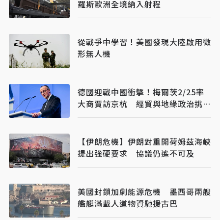
羅斯歐洲全境納入射程
從戰爭中學習！美國發現大陸啟用微
形無人機
德國迎戰中國衝擊！梅爾茨2/25率
大商賈訪京杭 經貿與地緣政治挑戰
並行
【伊朗危機】伊朗對重開荷姆茲海峽
提出強硬要求 協議仍遙不可及
美國封鎖加劇能源危機 墨西哥兩艘
艦艇滿載人道物資馳援古巴