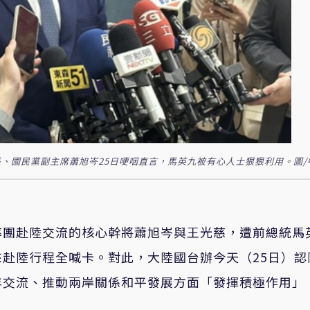
、國民黨副主席蕭旭岑25日哽咽直言，馬英九被有心人士狠狠利用。圖/
率團赴陸交流的核心幹將蕭旭岑與王光慈，遭前總統馬
赴陸行程全喊卡。對此，大陸國台辦今天（25日）認
年交流、推動兩岸關係和平發展方面「發揮積極作用」