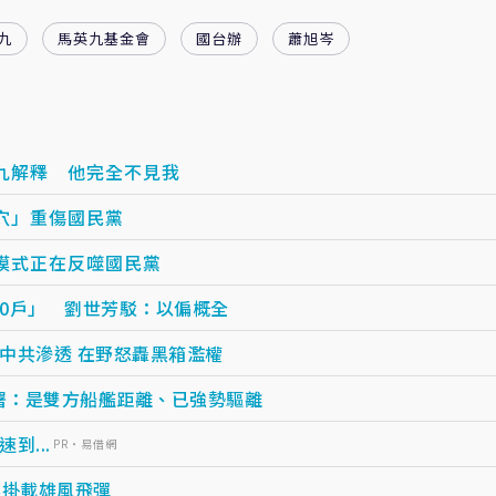
九
馬英九基金會
國台辦
蕭旭岑
九解釋 他完全不見我
穴」重傷國民黨
模式正在反噬國民黨
0戶」 劉世芳駁：以偏概全
中共滲透 在野怒轟黑箱濫權
署：是雙方船艦距離、已強勢驅離
...
PR・易借網
換掛載雄風飛彈