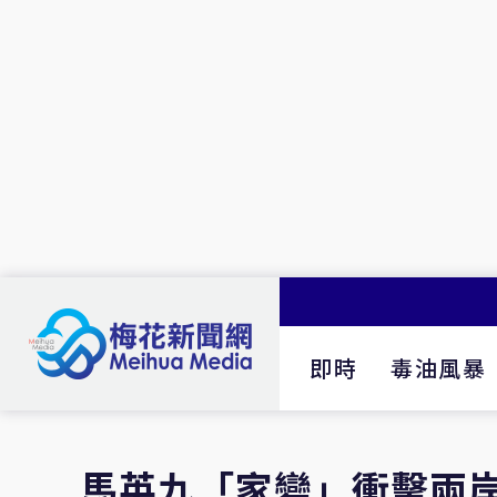
即時
毒油風暴
馬英九「家變」衝擊兩