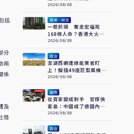
先強化「這部分」
2026/08/08
包括
兩岸、綜合
一根菸頭 奪走宏福苑
168條人命？香港大火調
查：一連串失守的防線
2026/08/08
部分
政治
動兩
澎湖西嶼遭綠能業者盯
上！擬插49座巨型風機
關係
全鄉抵制、控開發商打消
2026/08/08
耗戰
國際
從買家變成對手 官媒俠
體及
客島：中國成了德國內部
矛盾的出氣筒
2026/08/08
赴陸
政治