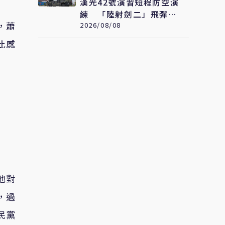
漢光42號演習短程防空演
練 「陸射劍二」飛彈守
，蕭
護桃園機場安全
2026/08/08
此感
他對
，過
民黨