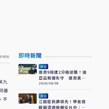
即時新聞
中央社
綜合
道奇9局遭2分砲逆襲！迪
亞茲救援失守 道奇黑色
英九
8月痛吞7連敗
2026/08/08
同基
政治
，不
江啟臣民調領先！學者提
醒賴清德頻親征台中：應