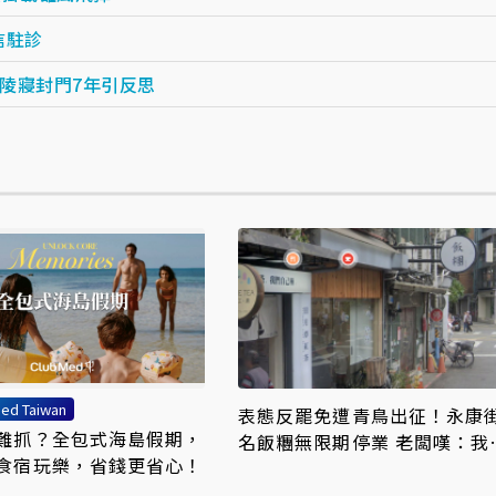
信駐診
陵寢封門7年引反思
ed Taiwan
表態反罷免遭青鳥出征！永康
難抓？全包式海島假期，
名飯糰無限期停業 老闆嘆：我
食宿玩樂，省錢更省心！
了什麼錯？