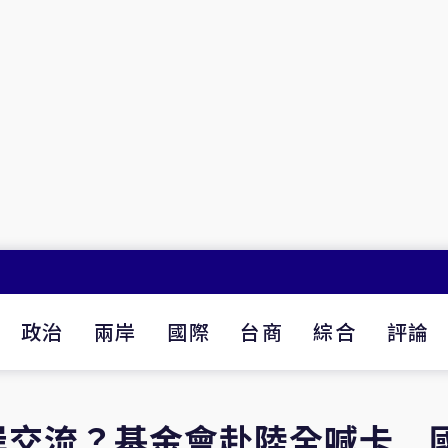
政治
兩岸
國際
台商
綜合
評論
岸交流？基金會赴陸全喊卡 