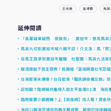
王光慈
金溥聰
馬英
延伸閱讀
「長輩疑東疑西 很無奈」 蕭旭岑：想見馬英
馬英九切割蕭旭岑喊六親不認！介文汲：馬「死
從馬王政爭到蕭旭岑離職 杜聖聰：馬英九決策
賴清德創下民主惡例！民團揭「直接興建社宅恐變
台海緊張未爆彈？台日密簽「難民篩檢備忘錄」防
認知戰？陸網稱共艦侵入距太平島僅0.1浬 海巡
臨時需要小額週轉？上【易借網】找人幫！資金快速到
海巡12艘安平級巡防艦全數成軍 戰時可快速轉