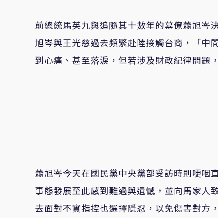
前總統馬英九與追隨其十數年的幕僚蕭旭岑
旭岑與王光慈過去頻繁赴陸接觸台商，「中
到心痛、甚至落淚，但若涉及財政紀律問題
蕭旭岑今天在國民黨中央黨部受訪時則哽咽
事態發展至此感到難過與遺憾，並向馬家人
去面對不實指控也選擇隱忍，以免傷害對方