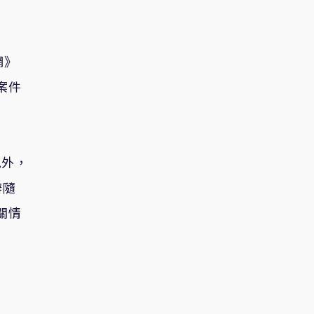
網》
案件
九外，
辦隨
關情