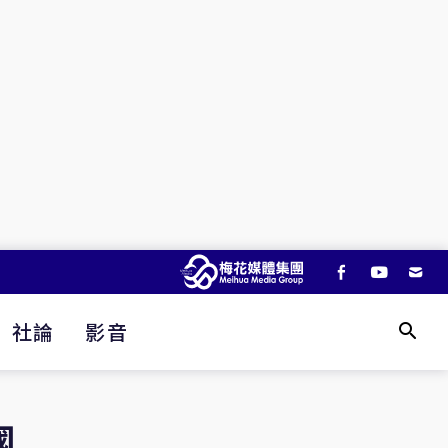
社論
影音
國