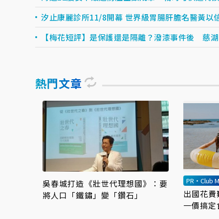
汐止康麗診所11/8開幕 世界級胃腸肝膽名醫黃以
【梅花短評】是保護還是隔離？潑漆事件後 慈湖
熱門文章
PR・Club M
吳春城打造《壯世代理想國》：要
出國花費
將人口「鐵鏽」變「鑽石」
一價搞定