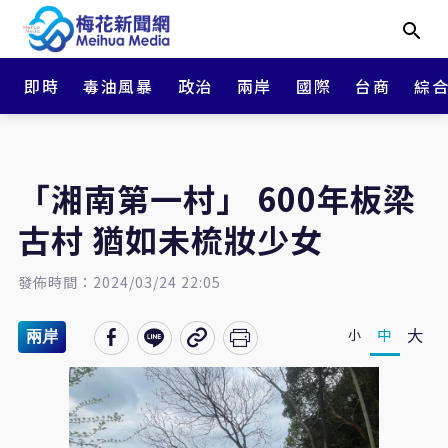
即時
毒油風暴
政治
兩岸
國際
台商
綜
「湘南第一村」 600年板梁
古村 猶如未梳妝少女
發佈時間：2024/03/24 22:05
大
中
小
兩岸