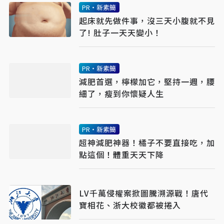
PR・新素簡
起床就先做件事，沒三天小腹就不見
了! 肚子一天天變小！
PR・新素簡
減肥首選，檸檬加它，堅持一週，腰
細了，瘦到你懷疑人生
PR・新素簡
超神減肥神器！橘子不要直接吃，加
點這個！體重天天下降
LV千萬侵權案掀圖騰溯源戰！唐代
寶相花、浙大校徽都被捲入