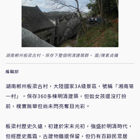
湖南郴州板梁古村，保存下整個明清建築群。 圖/陳素貞攝
編輯部
湖南郴州板梁古村，大陸國家3A級景區，號稱「湘南第
一村」。保存360多棟明清建築，但如女孩還沒打扮
前，樸實無華但尚未閃亮奪目光彩。
板梁村歷史久遠，初建於宋末元初，強盛於明清時代，
但經歷史風霜，古建物雖還保留，但仍有百餘民眾居