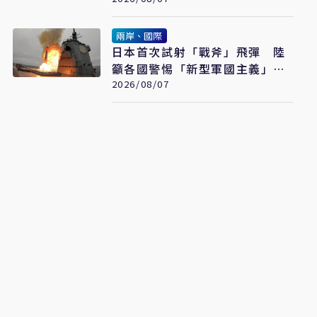
兩岸、國際
日本首次試射「戰斧」飛彈 陸
籲各國警惕「新型軍國主義」發
展
2026/08/07