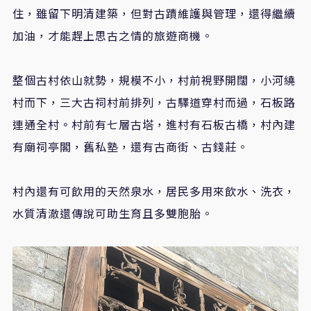
住，雖留下明清建築，但對古蹟維護與管理，還得繼續
加油，才能趕上思古之情的旅遊商機。
整個古村依山就勢，規模不小，村前視野開闊，小河繞
村而下，三大古祠村前排列，古驛道穿村而過，石板路
連通全村。村前有七層古塔，進村有石板古橋，村內建
有廟祠亭閣，舊私塾，還有古商街、古錢莊。
村內還有可飲用的天然泉水，居民多用來飲水、洗衣，
水質清澈還傳說可助生育且多雙胞胎。