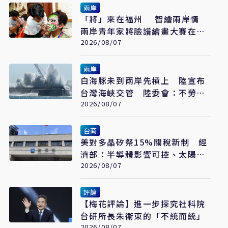
兩岸
「將」來在福州 智繪兩岸情
兩岸青年家將臉譜繪畫大賽在福
州開幕
2026/08/07
兩岸
白海豚未到兩岸先槓上 陸宣布
台灣海峽交管 陸委會：不勞費
心
2026/08/07
台商
美對多晶矽祭15%關稅新制 經
濟部：半導體影響可控、太陽能
產業衝擊有限
2026/08/07
評論
【梅花評論】進一步探究社科院
台研所長朱衛東的「不統而統」
2026/08/07