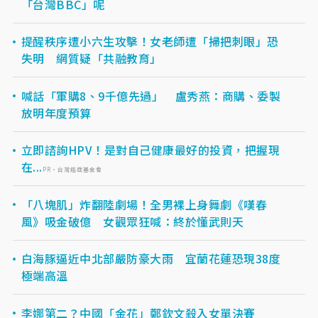
「台灣BBC」呢
提醒秩序遭小六生攻擊！女老師遭「掃把刺眼」恐
失明 網質疑「共融教育」
喊話「軍購8、9千億先過」 盧秀燕：商購、委製
放明年度預算
立即諮詢HPV！是對自己健康最好的投資，把握現
在...
PR・台灣癌症基金會
「八塊肌」炸翻陸劇場！全男裸上身舞劇《嘆春
風》吸金破億 女觀眾狂喊：終於懂武則天
白海豚逼近中北部嚴防豪大雨 宜蘭花蓮恐現38度
極端高溫
李娜第二？中國「金花」鄭欽文殺入女單決賽