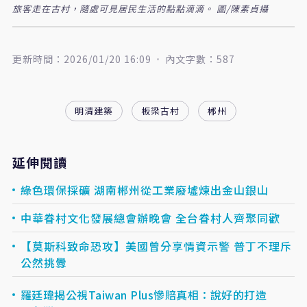
旅客走在古村，隨處可見居民生活的點點滴滴。 圖/陳素貞攝
更新時間：2026/01/20 16:09
內文字數：587
明清建築
板梁古村
郴州
延伸閱讀
綠色環保採礦 湖南郴州從工業廢墟煉出金山銀山
中華眷村文化發展總會辦晚會 全台眷村人齊聚同歡
【莫斯科致命恐攻】美國曾分享情資示警 普丁不理斥
公然挑釁
羅廷瑋揭公視Taiwan Plus慘賠真相：說好的打造