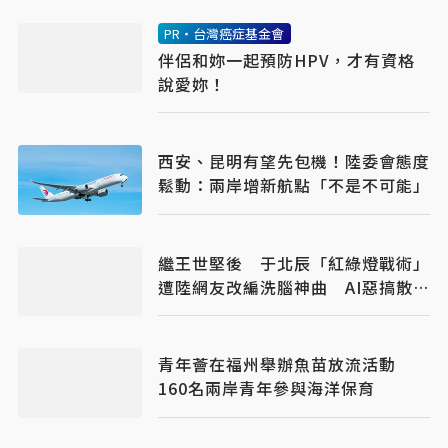
PR・台灣癌症基金會
伴侶和妳一起預防HPV，才有資格
說愛妳！
西安、昆明有望先包機！陸委會態度
鬆動：兩岸增新航點「不是不可能」
繼王世堅後 于北辰「紅綠燈戰術」
遭陸網友改編洗腦神曲 AI惡搞散播
快
青年薈在福州舉辦魚苗放流活動
160名兩岸青年參與海洋保育