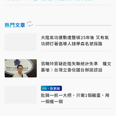
熱門文章
大陸氣功運動遭整頓25年後 又有氣
功師打著倡導人錢學森名號探路
翁曉玲質疑赴陸失聯統計失準 羅文
嘉嗆：台灣立委信國台辦說謊話
PR・新素簡
肚腩一抓一大把，只需1個雞蛋，用
一個瘦一個